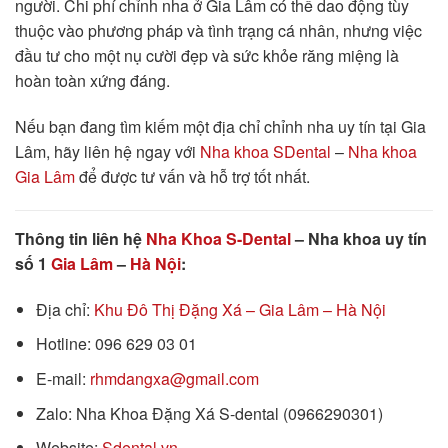
người. Chi phí chỉnh nha ở Gia Lâm có thể dao động tùy
thuộc vào phương pháp và tình trạng cá nhân, nhưng việc
đầu tư cho một nụ cười đẹp và sức khỏe răng miệng là
hoàn toàn xứng đáng.
Nếu bạn đang tìm kiếm một địa chỉ chỉnh nha uy tín tại Gia
Lâm, hãy liên hệ ngay với
Nha khoa SDental
–
Nha khoa
Gia Lâm
để được tư vấn và hỗ trợ tốt nhất.
Thông tin liên hệ
Nha Khoa S-Dental
– Nha khoa uy tín
số 1
Gia Lâm
–
Hà Nội
:
Địa chỉ:
Khu Đô Thị Đặng Xá – Gia Lâm – Hà Nội
Hotline: 096 629 03 01
E-mail:
rhmdangxa@gmail.com
Zalo: Nha Khoa Đặng Xá S-dental (0966290301)
Website:
Sdental.vn