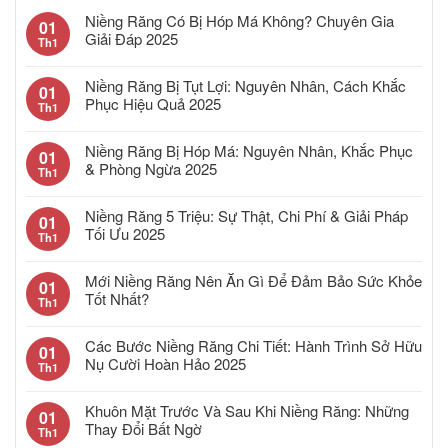
Niềng Răng Có Bị Hóp Má Không? Chuyên Gia
01
Giải Đáp 2025
Th1
Niềng Răng Bị Tụt Lợi: Nguyên Nhân, Cách Khắc
01
Phục Hiệu Quả 2025
Th1
Niềng Răng Bị Hóp Má: Nguyên Nhân, Khắc Phục
01
& Phòng Ngừa 2025
Th1
Niềng Răng 5 Triệu: Sự Thật, Chi Phí & Giải Pháp
01
Tối Ưu 2025
Th1
Mới Niềng Răng Nên Ăn Gì Để Đảm Bảo Sức Khỏe
01
Tốt Nhất?
Th1
Các Bước Niềng Răng Chi Tiết: Hành Trình Sở Hữu
01
Nụ Cười Hoàn Hảo 2025
Th1
Khuôn Mặt Trước Và Sau Khi Niềng Răng: Những
01
Thay Đổi Bất Ngờ
Th1