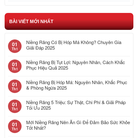
BÀI VIẾT MỚI NHẤT
Niềng Răng Có Bị Hóp Má Không? Chuyên Gia
01
Giải Đáp 2025
Th1
Niềng Răng Bị Tụt Lợi: Nguyên Nhân, Cách Khắc
01
Phục Hiệu Quả 2025
Th1
Niềng Răng Bị Hóp Má: Nguyên Nhân, Khắc Phục
01
& Phòng Ngừa 2025
Th1
Niềng Răng 5 Triệu: Sự Thật, Chi Phí & Giải Pháp
01
Tối Ưu 2025
Th1
Mới Niềng Răng Nên Ăn Gì Để Đảm Bảo Sức Khỏe
01
Tốt Nhất?
Th1