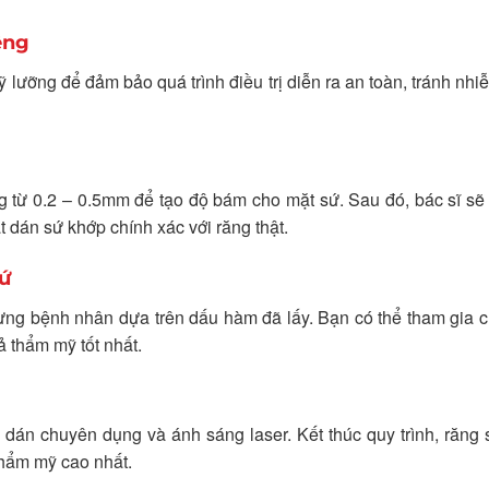
ệng
ỹ lưỡng để đảm bảo quá trình điều trị diễn ra an toàn, tránh nhi
 từ 0.2 – 0.5mm để tạo độ bám cho mặt sứ. Sau đó, bác sĩ sẽ
án sứ khớp chính xác với răng thật.
Sứ
ừng bệnh nhân dựa trên dấu hàm đã lấy. Bạn có thể tham gia 
 thẩm mỹ tốt nhất.
dán chuyên dụng và ánh sáng laser. Kết thúc quy trình, răng
thẩm mỹ cao nhất.