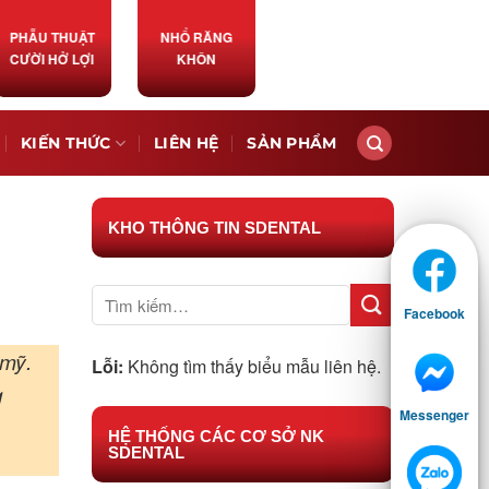
PHẪU THUẬT
NHỔ RĂNG
CƯỜI HỞ LỢI
KHÔN
KIẾN THỨC
LIÊN HỆ
SẢN PHẨM
KHO THÔNG TIN SDENTAL
Facebook
 mỹ.
Lỗi:
Không tìm thấy biểu mẫu liên hệ.
g
Messenger
HỆ THỐNG CÁC CƠ SỞ NK
SDENTAL