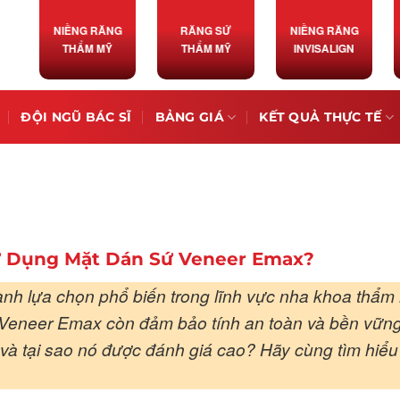
NIỀNG RĂNG
RĂNG SỨ
NIỀNG RĂNG
THẨM MỸ
THẨM MỸ
INVISALIGN
ĐỘI NGŨ BÁC SĨ
BẢNG GIÁ
KẾT QUẢ THỰC TẾ
Sử Dụng Mặt Dán Sứ Veneer Emax?
nh lựa chọn phổ biến trong lĩnh vực nha khoa thẩm
, Veneer Emax còn đảm bảo tính an toàn và bền vữn
 và tại sao nó được đánh giá cao? Hãy cùng tìm hiểu