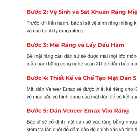
Bước 2: Vệ Sinh và Sát Khuẩn Răng Mi
Trước khi tiến hành, bác sĩ sẽ vệ sinh răng miệng k
và các bệnh lý răng miệng.
Bước 3: Mài Răng và Lấy Dấu Hàm
Bề mặt răng cần dán sứ sẽ được mài một lớp mỏng
mẫu hàm bằng công nghệ scan 3D để đảm bảo mặt d
Bước 4: Thiết Kế và Chế Tạo Mặt Dán 
Mặt dán Veneer Emax sẽ được thiết kế riêng cho t
về màu sắc và hình dáng của mặt dán để có kết quả
Bước 5: Dán Veneer Emax Vào Răng
Bác sĩ sẽ cố định mặt dán sứ vào răng bằng nhựa 
kiểm tra lần cuối để đảm bảo độ chính xác và tính 