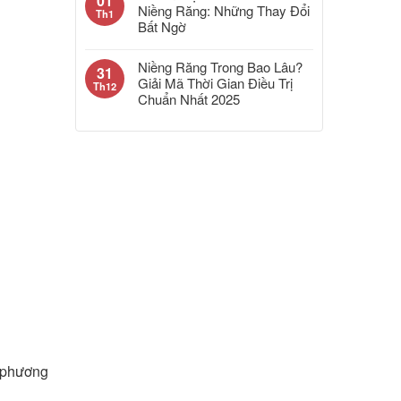
01
Niềng Răng: Những Thay Đổi
Th1
Bất Ngờ
Niềng Răng Trong Bao Lâu?
31
Giải Mã Thời Gian Điều Trị
Th12
Chuẩn Nhất 2025
ề phương