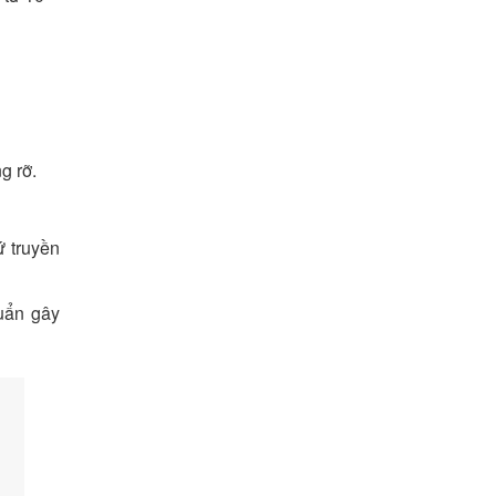
g rỡ.
ứ truyền
uẩn gây