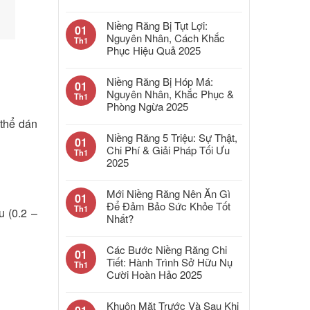
Niềng Răng Bị Tụt Lợi:
01
Nguyên Nhân, Cách Khắc
Th1
Phục Hiệu Quả 2025
Niềng Răng Bị Hóp Má:
01
Nguyên Nhân, Khắc Phục &
Th1
Phòng Ngừa 2025
 thể dán
Niềng Răng 5 Triệu: Sự Thật,
01
Chi Phí & Giải Pháp Tối Ưu
Th1
2025
Mới Niềng Răng Nên Ăn Gì
01
Để Đảm Bảo Sức Khỏe Tốt
Th1
u (0.2 –
Nhất?
Các Bước Niềng Răng Chi
01
Tiết: Hành Trình Sở Hữu Nụ
Th1
Cười Hoàn Hảo 2025
Khuôn Mặt Trước Và Sau Khi