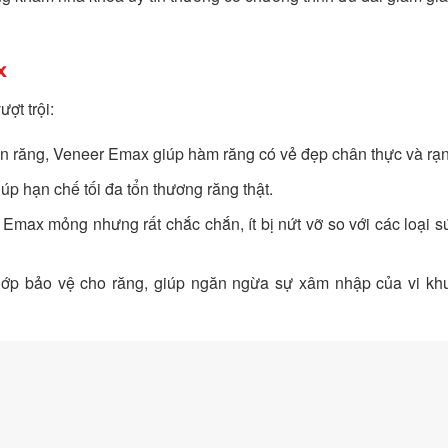
x
ợt trội:
en răng, Veneer Emax giúp hàm răng có vẻ đẹp chân thực và rạn
giúp hạn chế tối đa tổn thương răng thật.
 Emax mỏng nhưng rất chắc chắn, ít bị nứt vỡ so với các loại s
 lớp bảo vệ cho răng, giúp ngăn ngừa sự xâm nhập của vi kh