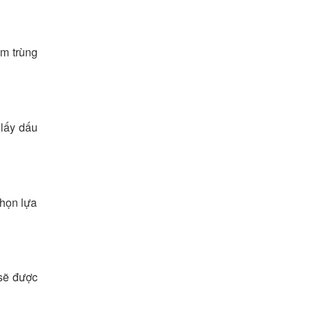
ễm trùng
 lấy dấu
chọn lựa
 sẽ được