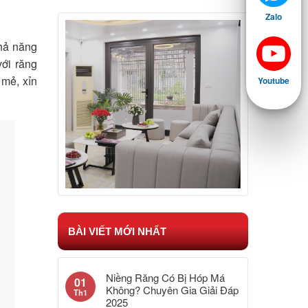
Zalo
khả năng
ới răng
 mẻ, xỉn
Youtube
BÀI VIẾT MỚI NHẤT
Niềng Răng Có Bị Hóp Má
01
Không? Chuyên Gia Giải Đáp
Th1
2025