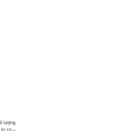
ố lượng
 từ 10 –