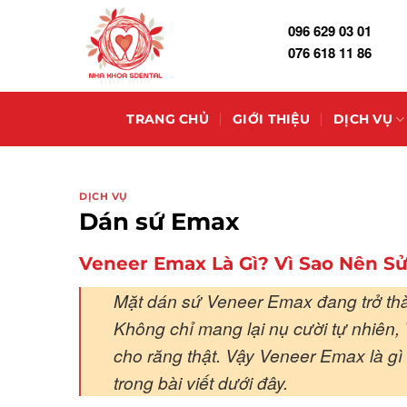
Skip
096 629 03 01
to
076 618 11 86
content
TRANG CHỦ
GIỚI THIỆU
DỊCH VỤ
DỊCH VỤ
Dán sứ Emax
Veneer Emax Là Gì? Vì Sao Nên 
Mặt dán sứ Veneer Emax đang trở thà
Không chỉ mang lại nụ cười tự nhiên
cho răng thật. Vậy Veneer Emax là gì
trong bài viết dưới đây.