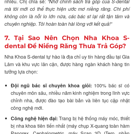
nhiều. Chị chia sẻ:
“Nhờ chính sách trả góp của S-dental
mà tôi mới có thể thực hiện ước mơ niềng răng. Chi phí
không còn là nỗi lo lớn nữa, các bác sĩ lại rất tận tâm và
chuyên nghiệp. Tôi hoàn toàn hài lòng với kết quả!”
7. Tại Sao Nên Chọn Nha Khoa S-
dental Để Niềng Răng Thưa Trả Góp?
Nha Khoa S-dental tự hào là địa chỉ uy tín hàng đầu tại Gia
Lâm và khu vực lân cận, được hàng ngàn khách hàng tin
tưởng lựa chọn:
Đội ngũ bác sĩ chuyên khoa giỏi:
100% bác sĩ có
chuyên môn sâu, nhiều năm kinh nghiệm trong lĩnh vực
chỉnh nha, được đào tạo bài bản và liên tục cập nhật
công nghệ mới.
Công nghệ hiện đại:
Trang bị hệ thống máy móc, thiết
bị nha khoa tiên tiến nhất (máy chụp X-quang toàn hàm
Panorex, Cephalometric, máy Scan 3D iTero, phần