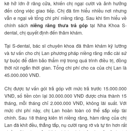
kẽ hở lớn ở răng cửa, khiến chị ngại cười và ảnh hưởng
đến công việc giao tiếp. Chị đã tìm hiểu nhiều nơi nhưng
vẫn e ngại về tổng chi phí niềng răng. Sau khi tìm hiểu về
chính sách
niềng răng thưa trả góp
tại Nha Khoa S-
dental, chị quyết định đến thăm khám.
Tại S-dental, bác sĩ chuyên khoa đã thăm khám kỹ lưỡng
và tư vấn cho chị Lan phương pháp niềng răng mắc cài sứ
tự buộc để đảm bảo thẩm mỹ trong quá trình điều trị, đồng
thời rút ngắn thời gian. Tổng chi phí cho ca của chị Lan là
45.000.000 VNĐ.
Chị được tư vấn gói trả góp với mức trả trước 15.000.000
VNĐ, số tiền còn lại 30.000.000 VNĐ được chia thành 15
tháng, mỗi tháng chỉ 2.000.000 VNĐ, không lãi suất. Với
mức chi phí này, chị Lan hoàn toàn có thể sắp xếp tài
chính. Sau 18 tháng kiên trì niềng răng, hàm răng của chị
Lan đã khít đều, thẳng tắp, nụ cười rạng rỡ và tự tin hơn rất