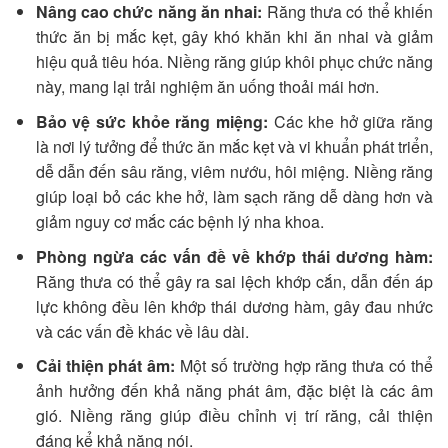
Nâng cao chức năng ăn nhai:
Răng thưa có thể khiến
thức ăn bị mắc kẹt, gây khó khăn khi ăn nhai và giảm
hiệu quả tiêu hóa. Niềng răng giúp khôi phục chức năng
này, mang lại trải nghiệm ăn uống thoải mái hơn.
Bảo vệ sức khỏe răng miệng:
Các khe hở giữa răng
là nơi lý tưởng để thức ăn mắc kẹt và vi khuẩn phát triển,
dễ dẫn đến sâu răng, viêm nướu, hôi miệng. Niềng răng
giúp loại bỏ các khe hở, làm sạch răng dễ dàng hơn và
giảm nguy cơ mắc các bệnh lý nha khoa.
Phòng ngừa các vấn đề về khớp thái dương hàm:
Răng thưa có thể gây ra sai lệch khớp cắn, dẫn đến áp
lực không đều lên khớp thái dương hàm, gây đau nhức
và các vấn đề khác về lâu dài.
Cải thiện phát âm:
Một số trường hợp răng thưa có thể
ảnh hưởng đến khả năng phát âm, đặc biệt là các âm
gió. Niềng răng giúp điều chỉnh vị trí răng, cải thiện
đáng kể khả năng nói.