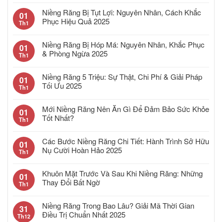
Niềng Răng Bị Tụt Lợi: Nguyên Nhân, Cách Khắc
01
Phục Hiệu Quả 2025
Th1
Niềng Răng Bị Hóp Má: Nguyên Nhân, Khắc Phục
01
& Phòng Ngừa 2025
Th1
Niềng Răng 5 Triệu: Sự Thật, Chi Phí & Giải Pháp
01
Tối Ưu 2025
Th1
Mới Niềng Răng Nên Ăn Gì Để Đảm Bảo Sức Khỏe
01
Tốt Nhất?
Th1
Các Bước Niềng Răng Chi Tiết: Hành Trình Sở Hữu
01
Nụ Cười Hoàn Hảo 2025
Th1
Khuôn Mặt Trước Và Sau Khi Niềng Răng: Những
01
Thay Đổi Bất Ngờ
Th1
Niềng Răng Trong Bao Lâu? Giải Mã Thời Gian
31
Điều Trị Chuẩn Nhất 2025
Th12