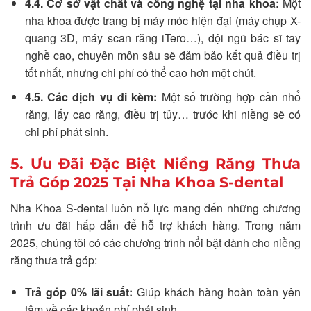
4.4. Cơ sở vật chất và công nghệ tại nha khoa:
Một
nha khoa được trang bị máy móc hiện đại (máy chụp X-
quang 3D, máy scan răng iTero…), đội ngũ bác sĩ tay
nghề cao, chuyên môn sâu sẽ đảm bảo kết quả điều trị
tốt nhất, nhưng chi phí có thể cao hơn một chút.
4.5. Các dịch vụ đi kèm:
Một số trường hợp cần nhổ
răng, lấy cao răng, điều trị tủy… trước khi niềng sẽ có
chi phí phát sinh.
5. Ưu Đãi Đặc Biệt Niềng Răng Thưa
Trả Góp 2025 Tại Nha Khoa S-dental
Nha Khoa S-dental luôn nỗ lực mang đến những chương
trình ưu đãi hấp dẫn để hỗ trợ khách hàng. Trong năm
2025, chúng tôi có các chương trình nổi bật dành cho niềng
răng thưa trả góp:
Trả góp 0% lãi suất:
Giúp khách hàng hoàn toàn yên
tâm về các khoản phí phát sinh.