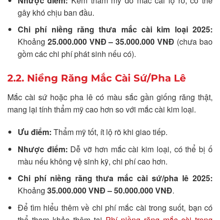
Nhược điểm:
Kém thẩm mỹ do mắc cài lộ rõ, có thể
gây khó chịu ban đầu.
Chi phí niềng răng thưa mắc cài kim loại 2025:
Khoảng
25.000.000 VNĐ – 35.000.000 VNĐ
(chưa bao
gồm các chi phí phát sinh nếu có).
2.2. Niềng Răng Mắc Cài Sứ/Pha Lê
Mắc cài sứ hoặc pha lê có màu sắc gần giống răng thật,
mang lại tính thẩm mỹ cao hơn so với mắc cài kim loại.
Ưu điểm:
Thẩm mỹ tốt, ít lộ rõ khi giao tiếp.
Nhược điểm:
Dễ vỡ hơn mắc cài kim loại, có thể bị ố
màu nếu không vệ sinh kỹ, chi phí cao hơn.
Chi phí niềng răng thưa mắc cài sứ/pha lê 2025:
Khoảng
35.000.000 VNĐ – 50.000.000 VNĐ
.
Để tìm hiểu thêm về chi phí mắc cài trong suốt, bạn có
thể tham khảo thêm tại
Phí niềng răng mắc cài trong