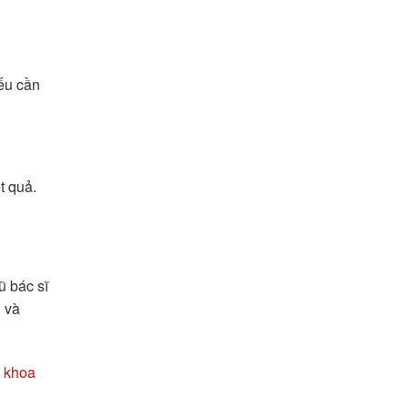
nếu cần
t quả.
ũ bác sĩ
g và
 khoa