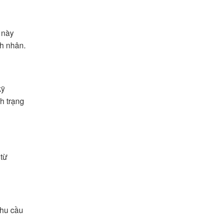
 này
nh nhân.
kỹ
h trạng
 từ
nhu cầu