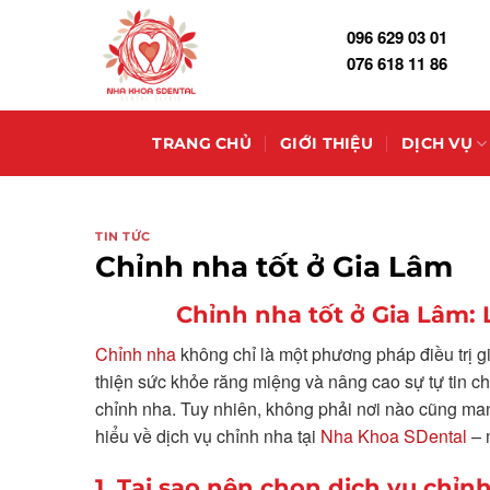
Skip
096 629 03 01
to
076 618 11 86
content
TRANG CHỦ
GIỚI THIỆU
DỊCH VỤ
TIN TỨC
Chỉnh nha tốt ở Gia Lâm
Chỉnh nha tốt ở Gia Lâm:
Chỉnh nha
không chỉ là một phương pháp điều trị gi
thiện sức khỏe răng miệng và nâng cao sự tự tin c
chỉnh nha. Tuy nhiên, không phải nơi nào cũng mang
hiểu về dịch vụ chỉnh nha tại
Nha Khoa SDental
– 
1. Tại sao nên chọn dịch vụ chỉn