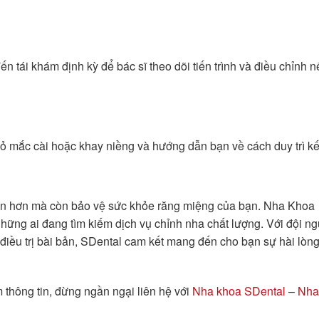
ến tái khám định kỳ để bác sĩ theo dõi tiến trình và điều chỉnh 
 bỏ mắc cài hoặc khay niềng và hướng dẫn bạn về cách duy trì kế
tin hơn mà còn bảo vệ sức khỏe răng miệng của bạn. Nha Khoa
những ai đang tìm kiếm dịch vụ chỉnh nha chất lượng. Với đội ng
h điều trị bài bản, SDental cam kết mang đến cho bạn sự hài lòn
thông tin, đừng ngần ngại liên hệ với
Nha khoa SDental
–
Nha