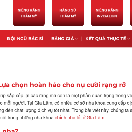
NIỀNG RĂNG
RĂNG SỨ
NIỀNG RĂNG
THẨM MỸ
THẨM MỸ
INVISALIGN
ĐỘI NGŨ BÁC SĨ
BẢNG GIÁ
KẾT QUẢ THỰC TẾ
 Lựa chọn hoàn hảo cho nụ cười rạng rỡ
úp sắp xếp lại các răng mà còn là một phần quan trọng trong vi
ho mỗi người. Tại Gia Lâm, có nhiều cơ sở nha khoa cung cấp dị
 đến chất lượng dịch vụ tốt nhất. Trong bài viết này, chúng ta s
một trong những nha khoa
chỉnh nha tốt ở Gia Lâm
.
h nha?