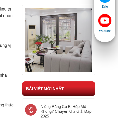
Zalo
iều trị
ại quan
Youtube
úng vị
 nha
BÀI VIẾT MỚI NHẤT
ng thức
Niềng Răng Có Bị Hóp Má
01
Không? Chuyên Gia Giải Đáp
Th1
2025