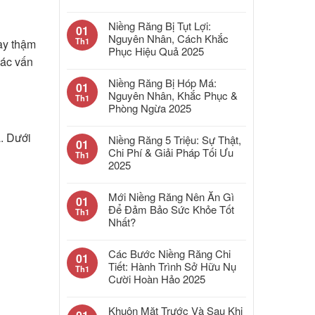
Niềng Răng Bị Tụt Lợi:
01
Nguyên Nhân, Cách Khắc
Th1
ay thậm
Phục Hiệu Quả 2025
các vấn
Niềng Răng Bị Hóp Má:
01
Nguyên Nhân, Khắc Phục &
Th1
Phòng Ngừa 2025
a. Dưới
Niềng Răng 5 Triệu: Sự Thật,
01
Chi Phí & Giải Pháp Tối Ưu
Th1
2025
Mới Niềng Răng Nên Ăn Gì
01
Để Đảm Bảo Sức Khỏe Tốt
Th1
Nhất?
Các Bước Niềng Răng Chi
01
Tiết: Hành Trình Sở Hữu Nụ
Th1
Cười Hoàn Hảo 2025
Khuôn Mặt Trước Và Sau Khi