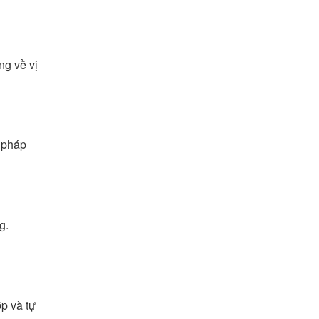
ng về vị
g pháp
g.
p và tự