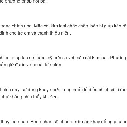
 số phương pháp nổi bật:
rong chỉnh nha. Mắc cài kim loại chắc chắn, bền bỉ giúp kéo ră
nh cho trẻ em và thanh thiếu niên.
hiên, giúp tạo sự thẩm mỹ hơn so với mắc cài kim loại. Phươn
ẫn giữ được vẻ ngoài tự nhiên.
hiện nay, sử dụng khay nhựa trong suốt để điều chỉnh vị trí răn
 như không nhìn thấy khi đeo.
 thay thế nhau. Bệnh nhân sẽ nhận được các khay niềng phù hợ