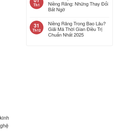
01
Niềng Răng: Những Thay Đổi
Th1
Bất Ngờ
Niềng Răng Trong Bao Lâu?
31
Giải Mã Thời Gian Điều Trị
Th12
Chuẩn Nhất 2025
kinh
nghệ