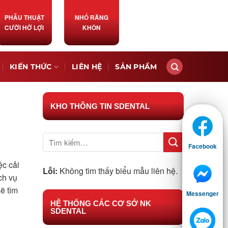
PHẪU THUẬT
NHỔ RĂNG
CƯỜI HỞ LỢI
KHÔN
KIẾN THỨC
LIÊN HỆ
SẢN PHẨM
KHO THÔNG TIN SDENTAL
Facebook
ệc cải
Lỗi:
Không tìm thấy biểu mẫu liên hệ.
ch vụ
ẽ tìm
Messenger
HỆ THỐNG CÁC CƠ SỞ NK
SDENTAL