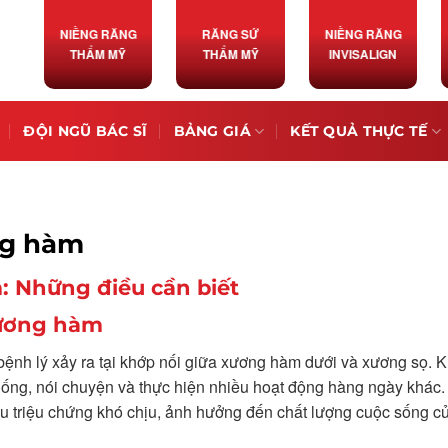
NIỀNG RĂNG
RĂNG SỨ
NIỀNG RĂNG
THẨM MỸ
THẨM MỸ
INVISALIGN
ĐỘI NGŨ BÁC SĨ
BẢNG GIÁ
KẾT QUẢ THỰC TẾ
ng hàm
 Những điều cần biết
 dương hàm
bệnh lý xảy ra tại khớp nối giữa xương hàm dưới và xương sọ. 
ống, nói chuyện và thực hiện nhiều hoạt động hàng ngày khác.
ều triệu chứng khó chịu, ảnh hưởng đến chất lượng cuộc sống c