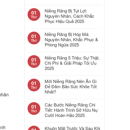
Niềng Răng Bị Tụt Lợi:
01
Nguyên Nhân, Cách Khắc
Th1
Phục Hiệu Quả 2025
Niềng Răng Bị Hóp Má:
01
Nguyên Nhân, Khắc Phục &
Th1
Phòng Ngừa 2025
Niềng Răng 5 Triệu: Sự Thật,
01
Chi Phí & Giải Pháp Tối Ưu
Th1
2025
Mới Niềng Răng Nên Ăn Gì
01
Để Đảm Bảo Sức Khỏe Tốt
Th1
Nhất?
nhân
Các Bước Niềng Răng Chi
01
Tiết: Hành Trình Sở Hữu Nụ
Th1
Cười Hoàn Hảo 2025
ệnh
Khuôn Mặt Trước Và Sau Khi