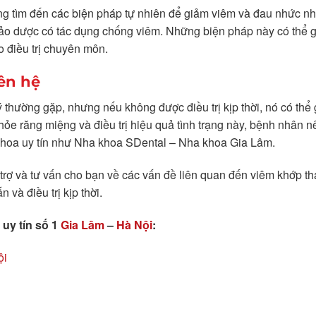
g tìm đến các biện pháp tự nhiên để giảm viêm và đau nhức nh
ảo dược có tác dụng chống viêm. Những biện pháp này có thể 
o điều trị chuyên môn.
iên hệ
 thường gặp, nhưng nếu không được điều trị kịp thời, nó có thể 
e răng miệng và điều trị hiệu quả tình trạng này, bệnh nhân n
 khoa uy tín như Nha khoa SDental – Nha khoa Gia Lâm.
trợ và tư vấn cho bạn về các vấn đề liên quan đến viêm khớp th
và điều trị kịp thời.
uy tín số 1
Gia Lâm
–
Hà Nội
:
ội