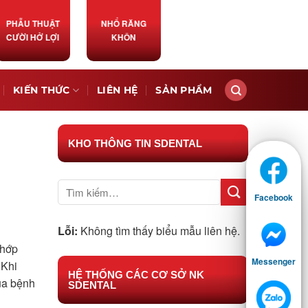
PHẪU THUẬT
NHỔ RĂNG
CƯỜI HỞ LỢI
KHÔN
KIẾN THỨC
LIÊN HỆ
SẢN PHẨM
KHO THÔNG TIN SDENTAL
Facebook
Lỗi:
Không tìm thấy biểu mẫu liên hệ.
Khớp
Messenger
 Khi
HỆ THỐNG CÁC CƠ SỞ NK
ủa bệnh
SDENTAL