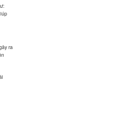
ư:
giúp
gây ra
ên
ái