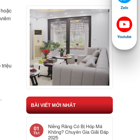
Zalo
 hoặc
ị viêm
Youtube
triệu
.
BÀI VIẾT MỚI NHẤT
Niềng Răng Có Bị Hóp Má
01
Không? Chuyên Gia Giải Đáp
Th1
2025