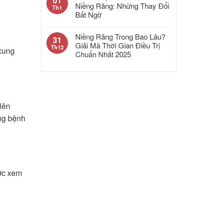
01
Niềng Răng: Những Thay Đổi
Th1
Bất Ngờ
Niềng Răng Trong Bao Lâu?
31
Giải Mã Thời Gian Điều Trị
Th12
 xung
Chuẩn Nhất 2025
lên
ừng bệnh
ược xem