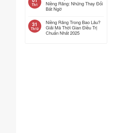
01
Niềng Răng: Những Thay Đổi
Th1
Bất Ngờ
Niềng Răng Trong Bao Lâu?
31
Giải Mã Thời Gian Điều Trị
Th12
Chuẩn Nhất 2025