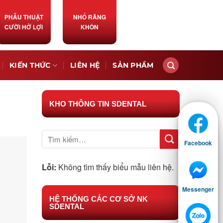
PHẪU THUẬT
NHỔ RĂNG
CƯỜI HỞ LỢI
KHÔN
KIẾN THỨC
LIÊN HỆ
SẢN PHẨM
KHO THÔNG TIN SDENTAL
Facebook
Lỗi:
Không tìm thấy biểu mẫu liên hệ.
Messenger
HỆ THỐNG CÁC CƠ SỞ NK
SDENTAL