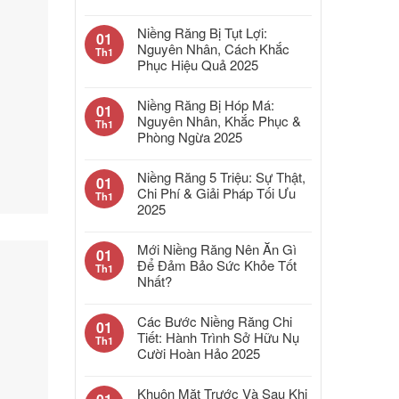
Niềng Răng Bị Tụt Lợi:
01
Nguyên Nhân, Cách Khắc
Th1
Phục Hiệu Quả 2025
Niềng Răng Bị Hóp Má:
01
Nguyên Nhân, Khắc Phục &
Th1
Phòng Ngừa 2025
Niềng Răng 5 Triệu: Sự Thật,
01
Chi Phí & Giải Pháp Tối Ưu
Th1
2025
Mới Niềng Răng Nên Ăn Gì
01
Để Đảm Bảo Sức Khỏe Tốt
Th1
Nhất?
Các Bước Niềng Răng Chi
01
Tiết: Hành Trình Sở Hữu Nụ
Th1
Cười Hoàn Hảo 2025
Khuôn Mặt Trước Và Sau Khi