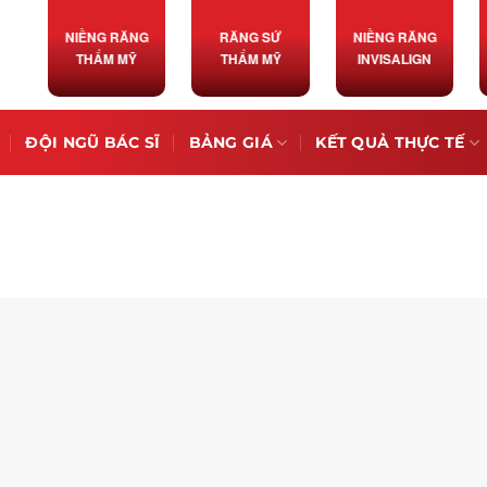
NIỀNG RĂNG
RĂNG SỨ
NIỀNG RĂNG
THẨM MỸ
THẨM MỸ
INVISALIGN
ĐỘI NGŨ BÁC SĨ
BẢNG GIÁ
KẾT QUẢ THỰC TẾ