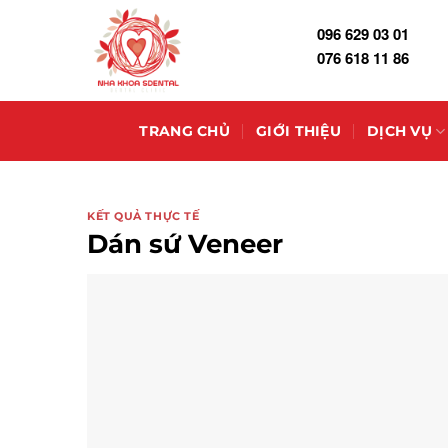
Skip
096 629 03 01
to
076 618 11 86
content
TRANG CHỦ
GIỚI THIỆU
DỊCH VỤ
KẾT QUẢ THỰC TẾ
Dán sứ Veneer