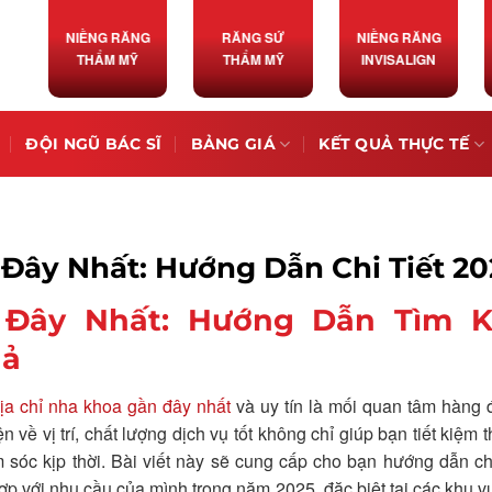
NIỀNG RĂNG
RĂNG SỨ
NIỀNG RĂNG
THẨM MỸ
THẨM MỸ
INVISALIGN
ĐỘI NGŨ BÁC SĨ
BẢNG GIÁ
KẾT QUẢ THỰC TẾ
Đây Nhất: Hướng Dẫn Chi Tiết 20
 Đây Nhất: Hướng Dẫn Tìm 
uả
ịa chỉ nha khoa gần đây nhất
và uy tín là mối quan tâm hàng 
ề vị trí, chất lượng dịch vụ tốt không chỉ giúp bạn tiết kiệm t
c kịp thời. Bài viết này sẽ cung cấp cho bạn hướng dẫn chi
p với nhu cầu của mình trong năm 2025, đặc biệt tại các khu 