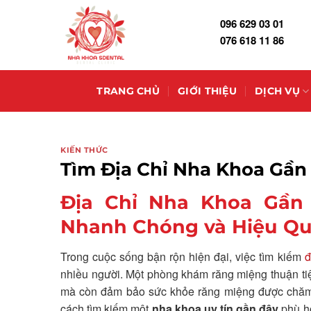
Skip
096 629 03 01
to
076 618 11 86
content
TRANG CHỦ
GIỚI THIỆU
DỊCH VỤ
KIẾN THỨC
Tìm Địa Chỉ Nha Khoa Gần 
Địa Chỉ Nha Khoa Gần
Nhanh Chóng và Hiệu Q
Trong cuộc sống bận rộn hiện đại, việc tìm kiếm
đ
nhiều người. Một phòng khám răng miệng thuận tiện v
mà còn đảm bảo sức khỏe răng miệng được chăm só
cách tìm kiếm một
nha khoa uy tín gần đây
phù hợ