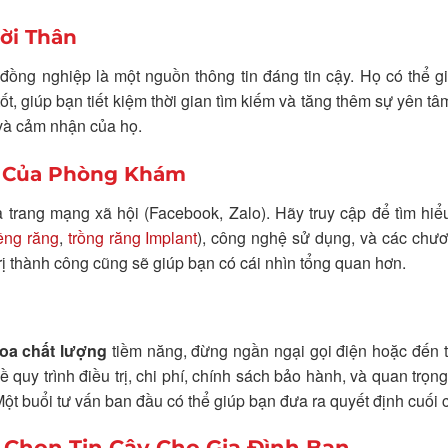
ời Thân
ồng nghiệp là một nguồn thông tin đáng tin cậy. Họ có thể gi
t, giúp bạn tiết kiệm thời gian tìm kiếm và tăng thêm sự yên t
 và cảm nhận của họ.
i Của Phòng Khám
trang mạng xã hội (Facebook, Zalo). Hãy truy cập để tìm hiể
ềng răng
,
trồng răng Implant
), công nghệ sử dụng, và các chươ
rị thành công cũng sẽ giúp bạn có cái nhìn tổng quan hơn.
oa chất lượng
tiềm năng, đừng ngần ngại gọi điện hoặc đến t
 quy trình điều trị, chi phí, chính sách bảo hành, và quan trọng
Một buổi tư vấn ban đầu có thể giúp bạn đưa ra quyết định cuối 
 Chọn Tin Cậy Cho Gia Đình Bạn