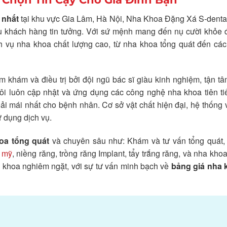
 nhất
tại khu vực Gia Lâm, Hà Nội, Nha Khoa Đặng Xá S-denta
ều khách hàng tin tưởng. Với sứ mệnh mang đến nụ cười khỏe 
h vụ nha khoa chất lượng cao, từ nha khoa tổng quát đến các 
khám và điều trị bởi đội ngũ bác sĩ giàu kinh nghiệm, tận t
ôi luôn cập nhật và ứng dụng các công nghệ nha khoa tiên ti
oải mái nhất cho bệnh nhân. Cơ sở vật chất hiện đại, hệ thống 
 dụng dịch vụ.
oa tổng quát
và chuyên sâu như: Khám và tư vấn tổng quát, 
 mỹ
, niềng răng, trồng răng Implant, tẩy trắng răng, và nha khoa
y khoa nghiêm ngặt, với sự tư vấn minh bạch về
bảng giá nha 