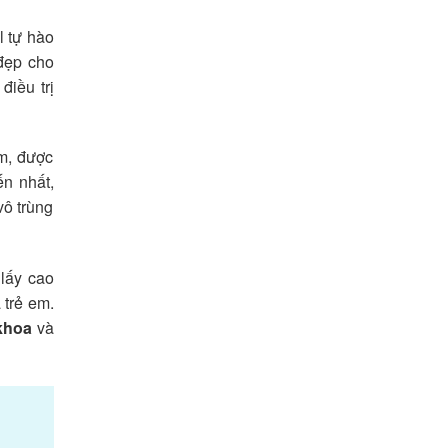
l tự hào
đẹp cho
điều trị
âm, được
ến nhất,
vô trùng
lấy cao
 trẻ em.
khoa
và