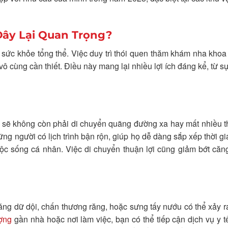
Đây Lại Quan Trọng?
i sức khỏe tổng thể. Việc duy trì thói quen thăm khám nha khoa
ô cùng cần thiết. Điều này mang lại nhiều lợi ích đáng kể, từ sự 
n sẽ không còn phải di chuyển quãng đường xa hay mất nhiều t
ững người có lịch trình bận rộn, giúp họ dễ dàng sắp xếp thời g
 sống cá nhân. Việc di chuyển thuận lợi cũng giảm bớt căng
ng dữ dội, chấn thương răng, hoặc sưng tấy nướu có thể xảy r
ợng
gần nhà hoặc nơi làm việc, bạn có thể tiếp cận dịch vụ y 