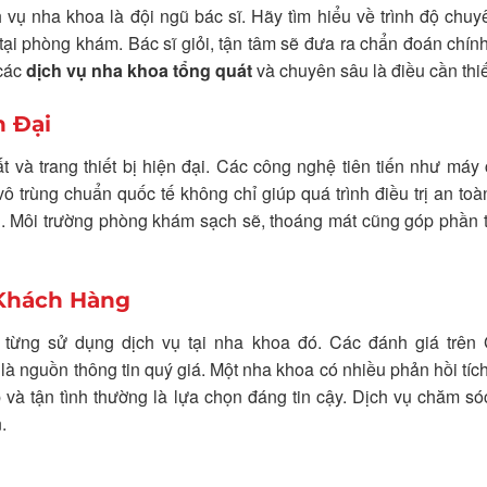
h vụ nha khoa là đội ngũ bác sĩ. Hãy tìm hiểu về trình độ chu
tại phòng khám. Bác sĩ giỏi, tận tâm sẽ đưa ra chẩn đoán chín
 các
dịch vụ nha khoa tổng quát
và chuyên sâu là điều cần thiế
n Đại
t và trang thiết bị hiện đại. Các công nghệ tiên tiến như máy
ô trùng chuẩn quốc tế không chỉ giúp quá trình điều trị an toà
n. Môi trường phòng khám sạch sẽ, thoáng mát cũng góp phần 
 Khách Hàng
từng sử dụng dịch vụ tại nha khoa đó. Các đánh giá trên 
à nguồn thông tin quý giá. Một nha khoa có nhiều phản hồi tíc
p và tận tình thường là lựa chọn đáng tin cậy. Dịch vụ chăm s
.