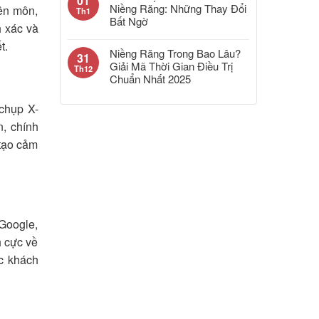
01
Niềng Răng: Những Thay Đổi
yên môn,
Th1
Bất Ngờ
h xác và
t.
Niềng Răng Trong Bao Lâu?
31
Giải Mã Thời Gian Điều Trị
Th12
Chuẩn Nhất 2025
 chụp X-
n, chính
tạo cảm
Google,
h cực về
óc khách