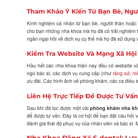
Tham Khảo Ý Kiến Từ Bạn Bè, Ngư
Kinh nghiệm cá nhân từ bạn bè, người thân hoặc đ
cho bạn những nha khoa mà họ đã có trải nghiệm tố
ngần ngại hỏi về dịch vụ cụ thể mà họ đã sử dụng
Kiểm Tra Website Và Mạng Xã Hộ
Hầu hết các nha khoa hiện nay đều có website và 
ngũ bác sĩ, các dịch vụ cung cấp (như
răng sứ
,
ni
ưu đãi. Các hình ảnh về phòng khám, các ca điều t
Liên Hệ Trực Tiếp Để Được Tư Vấn
Sau khi đã lọc được một vài
phòng khám nha kh
để được tư vấn. Đây là cơ hội để bạn đặt câu hỏi về
đánh giá thái độ phục vụ của nhân viên và bác sĩ. 
Nha Khoa Đặng Xá S-dental: Lựa