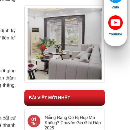
Zalo
 định kỳ
Youtube
tiện lợi
hời gian
ian thăm
 thẳng,
BÀI VIẾT MỚI NHẤT
Niềng Răng Có Bị Hóp Má
a bất cứ
01
Không? Chuyên Gia Giải Đáp
Th1
tế nhanh
2025