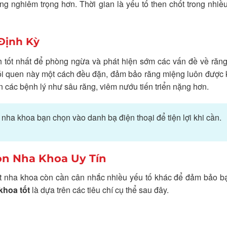
 nghiêm trọng hơn. Thời gian là yếu tố then chốt trong nhiề
Định Kỳ
h tốt nhất để phòng ngừa và phát hiện sớm các vấn đề về răn
ói quen này một cách đều đặn, đảm bảo răng miệng luôn được 
 các bệnh lý như sâu răng, viêm nướu tiến triển nặng hơn.
ủa nha khoa bạn chọn vào danh bạ điện thoại để tiện lợi khi cần.
ọn Nha Khoa Uy Tín
n một nha khoa còn cần cân nhắc nhiều yếu tố khác để đảm bảo 
khoa tốt
là dựa trên các tiêu chí cụ thể sau đây.