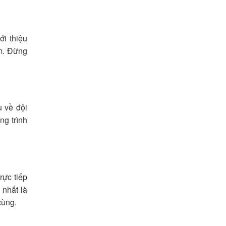
ới thiệu
âm. Đừng
u về đội
ng trình
rực tiếp
 nhất là
cùng.