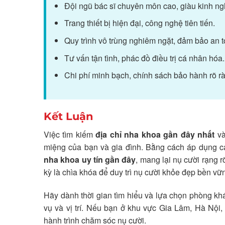
Đội ngũ bác sĩ chuyên môn cao, giàu kinh ng
Trang thiết bị hiện đại, công nghệ tiên tiến.
Quy trình vô trùng nghiêm ngặt, đảm bảo an to
Tư vấn tận tình, phác đồ điều trị cá nhân hóa.
Chi phí minh bạch, chính sách bảo hành rõ r
Kết Luận
Việc tìm kiếm
địa chỉ nha khoa gần đây nhất
và
miệng của bạn và gia đình. Bằng cách áp dụng cá
nha khoa uy tín gần đây
, mang lại nụ cười rạng 
kỳ là chìa khóa để duy trì nụ cười khỏe đẹp bền vữ
Hãy dành thời gian tìm hiểu và lựa chọn phòng kh
vụ và vị trí. Nếu bạn ở khu vực Gia Lâm, Hà Nộ
hành trình chăm sóc nụ cười.