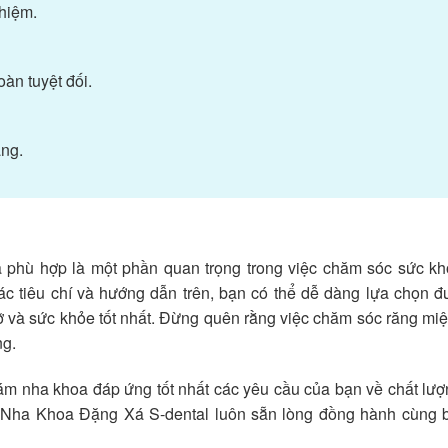
hiệm.
àn tuyệt đối.
àng.
 phù hợp là một phần quan trọng trong việc chăm sóc sức kh
c tiêu chí và hướng dẫn trên, bạn có thể dễ dàng lựa chọn 
rỡ và sức khỏe tốt nhất. Đừng quên rằng việc chăm sóc răng mi
ng.
ám nha khoa đáp ứng tốt nhất các yêu cầu của bạn về chất lượ
i, Nha Khoa Đặng Xá S-dental luôn sẵn lòng đồng hành cùng b