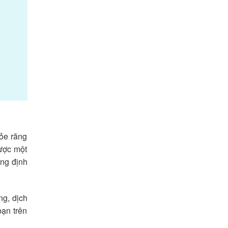
ỏe răng
được một
ệng định
ng, dịch
ạn trên