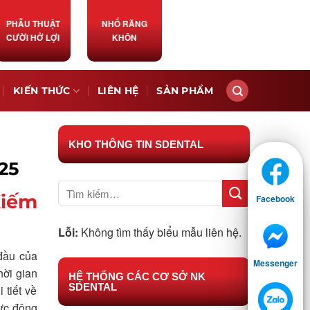
PHẪU THUẬT
NHỔ RĂNG
CƯỜI HỞ LỢI
KHÔN
KIẾN THỨC
LIÊN HỆ
SẢN PHẨM
KHO THÔNG TIN SDENTAL
25
Kiếm
Facebook
Lỗi:
Không tìm thấy biểu mẫu liên hệ.
đầu của
Messenger
hời gian
HỆ THỐNG CÁC CƠ SỞ NK
SDENTAL
 tiết về
vực đông