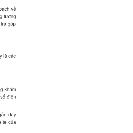
bạch về
ng tương
trả góp
y là các
ng khám
 số điện
gần đây
site của