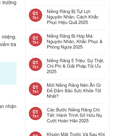
u trường
Niềng Răng Bị Tụt Lợi:
01
Nguyên Nhân, Cách Khắc
Th1
Phục Hiệu Quả 2025
Niềng Răng Bị Hóp Má:
g miệng.
01
Nguyên Nhân, Khắc Phục &
Th1
kiểm tra
Phòng Ngừa 2025
Niềng Răng 5 Triệu: Sự Thật,
01
Chi Phí & Giải Pháp Tối Ưu
Th1
2025
Mới Niềng Răng Nên Ăn Gì
01
Để Đảm Bảo Sức Khỏe Tốt
Th1
Nhất?
bạn nhận
Các Bước Niềng Răng Chi
01
Tiết: Hành Trình Sở Hữu Nụ
Th1
Cười Hoàn Hảo 2025
Khuôn Mặt Trước Và Sau Khi