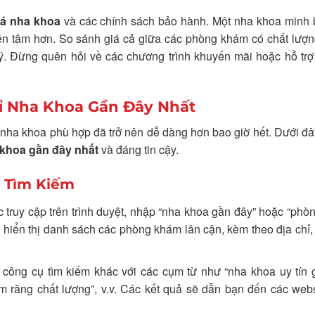
iá nha khoa
và các chính sách bảo hành. Một nha khoa minh 
yên tâm hơn. So sánh giá cả giữa các phòng khám có chất lượ
 Đừng quên hỏi về các chương trình khuyến mãi hoặc hỗ trợ 
ỉ Nha Khoa Gần Đây Nhất
t nha khoa phù hợp đã trở nên dễ dàng hơn bao giờ hết. Dưới đâ
 khoa gần đây nhất
và đáng tin cậy.
 Tìm Kiếm
ruy cập trên trình duyệt, nhập “nha khoa gần đây” hoặc “phò
hiển thị danh sách các phòng khám lân cận, kèm theo địa chỉ,
ông cụ tìm kiếm khác với các cụm từ như “nha khoa uy tín 
m răng chất lượng”, v.v. Các kết quả sẽ dẫn bạn đến các web