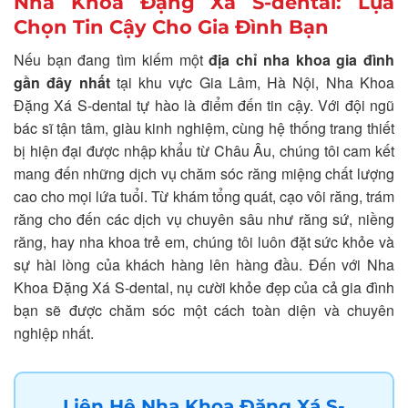
Nha Khoa Đặng Xá S-dental: Lựa
Chọn Tin Cậy Cho Gia Đình Bạn
Nếu bạn đang tìm kiếm một
địa chỉ nha khoa gia đình
gần đây nhất
tại khu vực Gia Lâm, Hà Nội, Nha Khoa
Đặng Xá S-dental tự hào là điểm đến tin cậy. Với đội ngũ
bác sĩ tận tâm, giàu kinh nghiệm, cùng hệ thống trang thiết
bị hiện đại được nhập khẩu từ Châu Âu, chúng tôi cam kết
mang đến những dịch vụ chăm sóc răng miệng chất lượng
cao cho mọi lứa tuổi. Từ khám tổng quát, cạo vôi răng, trám
răng cho đến các dịch vụ chuyên sâu như răng sứ, niềng
răng, hay nha khoa trẻ em, chúng tôi luôn đặt sức khỏe và
sự hài lòng của khách hàng lên hàng đầu. Đến với Nha
Khoa Đặng Xá S-dental, nụ cười khỏe đẹp của cả gia đình
bạn sẽ được chăm sóc một cách toàn diện và chuyên
nghiệp nhất.
Liên Hệ Nha Khoa Đặng Xá S-