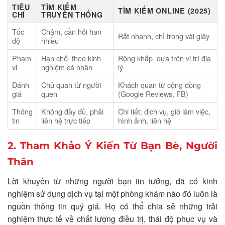
TIÊU
TÌM KIẾM
TÌM KIẾM ONLINE (2025)
CHÍ
TRUYỀN THỐNG
Tốc
Chậm, cần hỏi han
Rất nhanh, chỉ trong vài giây
độ
nhiều
Phạm
Hạn chế, theo kinh
Rộng khắp, dựa trên vị trí địa
vi
nghiệm cá nhân
lý
Đánh
Chủ quan từ người
Khách quan từ cộng đồng
giá
quen
(Google Reviews, FB)
Thông
Không đầy đủ, phải
Chi tiết: dịch vụ, giờ làm việc,
tin
liên hệ trực tiếp
hình ảnh, liên hệ
2. Tham Khảo Ý Kiến Từ Bạn Bè, Người
Thân
Lời khuyên từ những người bạn tin tưởng, đã có kinh
nghiệm sử dụng dịch vụ tại một phòng khám nào đó luôn là
nguồn thông tin quý giá. Họ có thể chia sẻ những trải
nghiệm thực tế về chất lượng điều trị, thái độ phục vụ và