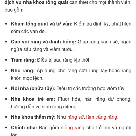
dịch vụ nha khoa tổng quát
cần thiết cho mọi thành viên,
bao gồm:
Khám tổng quát và tư vấn:
Kiểm tra định kỳ, phát hiện
sớm các vấn đề.
Cạo vôi răng và đánh bóng:
Giúp răng sạch sẽ, ngăn
ngừa sâu răng và viêm nướu.
Trám răng:
Điều trị sâu răng kịp thời.
Nhổ răng:
Áp dụng cho răng sữa lung lay hoặc răng
khôn mọc lệch.
Nội nha (chữa tủy):
Điều trị các trường hợp viêm tủy.
Nha khoa trẻ em:
Fluor hóa, hàn răng dự phòng,
hướng dẫn vệ sinh răng miệng.
Nha khoa thẩm mỹ:
Như
răng sứ
,
làm trắng răng
.
Chỉnh nha:
Bao gồm
niềng răng
cho trẻ em và người
lớn.