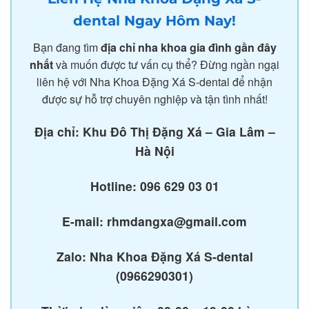
dental Ngay Hôm Nay!
Bạn đang tìm
địa chỉ nha khoa gia đình gần đây
nhất
và muốn được tư vấn cụ thể? Đừng ngần ngại
liên hệ với Nha Khoa Đặng Xá S-dental để nhận
được sự hỗ trợ chuyên nghiệp và tận tình nhất!
Địa chỉ: Khu Đô Thị Đặng Xá – Gia Lâm –
Hà Nội
Hotline: 096 629 03 01
E-mail: rhmdangxa@gmail.com
Zalo: Nha Khoa Đặng Xá S-dental
(0966290301)