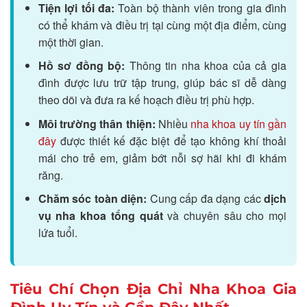
Tiện lợi tối đa:
Toàn bộ thành viên trong gia đình
có thể khám và điều trị tại cùng một địa điểm, cùng
một thời gian.
Hồ sơ đồng bộ:
Thông tin nha khoa của cả gia
đình được lưu trữ tập trung, giúp bác sĩ dễ dàng
theo dõi và đưa ra kế hoạch điều trị phù hợp.
Môi trường thân thiện:
Nhiều
nha khoa uy tín gần
đây
được thiết kế đặc biệt để tạo không khí thoải
mái cho trẻ em, giảm bớt nỗi sợ hãi khi đi khám
răng.
Chăm sóc toàn diện:
Cung cấp đa dạng các
dịch
vụ nha khoa tổng quát
và chuyên sâu cho mọi
lứa tuổi.
Tiêu Chí Chọn Địa Chỉ Nha Khoa Gia