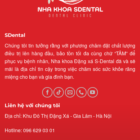
SDental
Chúng tôi tin tưởng rằng với phương châm đặt chất lượng
điều trị lên hàng đầu, bảo tồn tối đa cùng chữ “TÂM” để
phục vụ bệnh nhân, Nha khoa Đặng xá S-Dental đã và sẽ
mãi là địa chỉ tin cậy trong việc chăm sóc sức khỏe răng
miệng cho bạn và gia đình bạn.
Liên hệ với chúng tôi
Địa chỉ: Khu Đô Thị Đặng Xá - Gia Lâm - Hà Nội
Hotline: 096 629 03 01