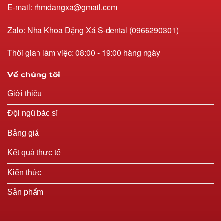
E-mail: rhmdangxa@gmail.com
Zalo: Nha Khoa Đặng Xá S-dental (0966290301)
Thời gian làm việc: 08:00 - 19:00 hàng ngày
Về chúng tôi
Giới thiệu
Đội ngũ bác sĩ
Bảng giá
Kết quả thực tế
Kiến thức
Sản phẩm