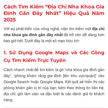
Cách Tìm Kiếm “Địa Chỉ Nha Khoa Gia
Đình Gần Đây Nhất” Hiệu Quả Năm
2025
Với sự phát triển của công nghệ, việc tìm kiếm một
địa chỉ
nha khoa gia đình gần đây nhất
đã trở nên dễ dàng hơn
bao giờ hết. Dưới đây là một số mẹo hữu ích:
1. Sử Dụng Google Maps và Các Công
Cụ Tìm Kiếm Trực Tuyến
Cách nhanh nhất để tìm kiếm là gõ “nha khoa gia đình gần
đây”, “phòng khám răng gia đình [tên khu vực/quận]” vào
Google Search hoặc Google Maps. Kết quả sẽ hiển thị các
phòng khám gần vị trí của bạn, kèm theo thông tin liên hệ,
địa chỉ, giờ làm việc và đặc biệt là các đánh giá từ khách
hàng.