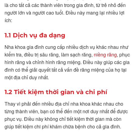
là cho tất cả các thành viên trong gia đình, từ trẻ nhỏ đến
người lớn và người cao tuổi. Điều này mang lại nhiều lợi
ích:
1.1 Dịch vụ đa dạng
Nha khoa gia đình cung cấp nhiều dịch vụ khác nhau như
kiểm tra, điều trị sâu răng, làm sạch răng,
niềng răng
, phục
hình răng và chỉnh hình răng miệng. Điều này giúp các gia
đình có thể giải quyết tất cả vấn đề răng miệng của họ tại
một địa chỉ duy nhất.
1.2 Tiết kiệm thời gian và chi phí
Thay vì phải đến nhiều địa chỉ nha khoa khác nhau cho
từng thành viên, bạn có thể đến một nơi duy nhất để được
phục vụ. Điều này không chỉ tiết kiệm thời gian mà còn
giúp tiết kiệm chi phí khám chữa bệnh cho cả gia đình.