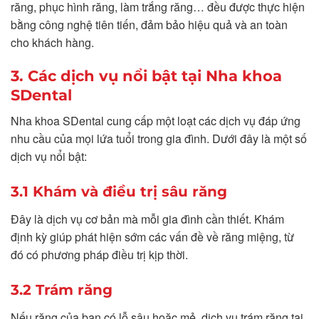
răng, phục hình răng, làm trắng răng… đều được thực hiện
bằng công nghệ tiên tiến, đảm bảo hiệu quả và an toàn
cho khách hàng.
3. Các dịch vụ nổi bật tại Nha khoa
SDental
Nha khoa SDental cung cấp một loạt các dịch vụ đáp ứng
nhu cầu của mọi lứa tuổi trong gia đình. Dưới đây là một số
dịch vụ nổi bật:
3.1 Khám và điều trị sâu răng
Đây là dịch vụ cơ bản mà mỗi gia đình cần thiết. Khám
định kỳ giúp phát hiện sớm các vấn đề về răng miệng, từ
đó có phương pháp điều trị kịp thời.
3.2 Trám răng
Nếu răng của bạn có lỗ sâu hoặc mẻ, dịch vụ trám răng tại