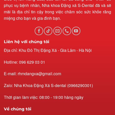
phục vụ bệnh nhân, Nha khoa Đặng xá S-Dental đã và sẽ
mãi là địa chỉ tin cậy trong việc chăm sóc sức khỏe răng
miệng cho bạn và gia đình bạn.
Liên hệ với chúng tôi
Địa chỉ: Khu Đô Thị Đặng Xá - Gia Lâm - Hà Nội
Hotline: 096 629 03 01
E-mail: rhmdangxa@gmail.com
Zalo: Nha Khoa Đặng Xá S-dental (0966290301)
Thời gian làm việc: 08:00 - 19:00 hàng ngày
Về chúng tôi