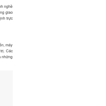
ành nghề
ăng giao
ịnh trực
iến, máy
trị. Các
là những