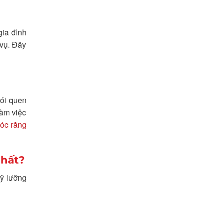
gia đình
 vụ. Đây
hói quen
làm việc
óc răng
Nhất?
kỹ lưỡng