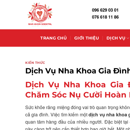
Skip
096 629 03 01
to
076 618 11 86
content
TRANG CHỦ
GIỚI THIỆU
DỊCH VỤ
KIẾN THỨC
Dịch Vụ Nha Khoa Gia Đìn
Dịch Vụ Nha Khoa Gia 
Chăm Sóc Nụ Cười Hoàn
Sức khỏe răng miệng đóng vai trò quan trọng khôn
cả gia đình. Việc tìm kiếm một
dịch vụ nha khoa g
quan tâm hàng đầu của nhiều người. Đặc biệt tại
này càng trở nên cấp thiết hơn bao giờ hết. Một 