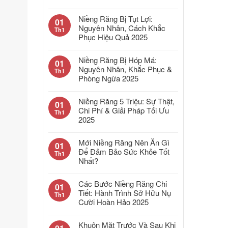
Niềng Răng Bị Tụt Lợi:
01
Nguyên Nhân, Cách Khắc
Th1
Phục Hiệu Quả 2025
Niềng Răng Bị Hóp Má:
01
Nguyên Nhân, Khắc Phục &
Th1
Phòng Ngừa 2025
Niềng Răng 5 Triệu: Sự Thật,
01
Chi Phí & Giải Pháp Tối Ưu
Th1
2025
Mới Niềng Răng Nên Ăn Gì
01
Để Đảm Bảo Sức Khỏe Tốt
Th1
Nhất?
Các Bước Niềng Răng Chi
01
Tiết: Hành Trình Sở Hữu Nụ
Th1
Cười Hoàn Hảo 2025
Khuôn Mặt Trước Và Sau Khi