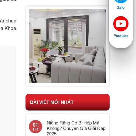
Zalo
lựa chọn
Nha Khoa
Youtube
BÀI VIẾT MỚI NHẤT
Niềng Răng Có Bị Hóp Má
01
Không? Chuyên Gia Giải Đáp
Th1
2025