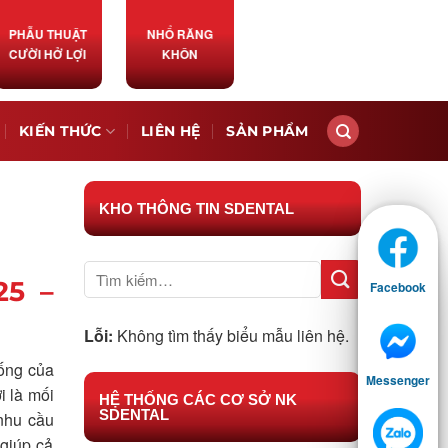
PHẪU THUẬT
NHỔ RĂNG
CƯỜI HỞ LỢI
KHÔN
KIẾN THỨC
LIÊN HỆ
SẢN PHẨM
KHO THÔNG TIN SDENTAL
25 –
Facebook
Lỗi:
Không tìm thấy biểu mẫu liên hệ.
sống của
Messenger
i là mối
HỆ THỐNG CÁC CƠ SỞ NK
SDENTAL
 nhu cầu
 giúp cả