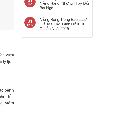
01
Niềng Răng: Những Thay Đổi
Th1
Bất Ngờ
Niềng Răng Trong Bao Lâu?
31
Giải Mã Thời Gian Điều Trị
Th12
Chuẩn Nhất 2025
ích vượt
 lý lịch
các bệnh
 nhỏ đến
g, viêm