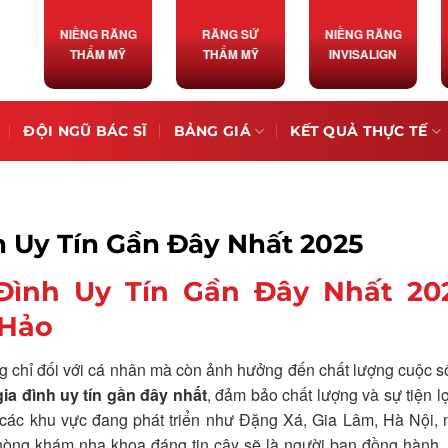
NIỀNG RĂNG
RĂNG SỨ
NIỀNG RĂNG
THẨM MỸ
THẨM MỸ
INVISALIGN
ĐỘI NGŨ BÁC SĨ
BẢNG GIÁ
KẾT QUẢ THỰC TẾ
h Uy Tín Gần Đây Nhất 2025
Đình Uy Tín Gần Đây Nhất 20
 Hảo
g chỉ đối với cá nhân mà còn ảnh hưởng đến chất lượng cuộc 
ia đình uy tín gần đây nhất
, đảm bảo chất lượng và sự tiện lợ
 các khu vực đang phát triển như Đặng Xá, Gia Lâm, Hà Nội,
phòng khám nha khoa đáng tin cậy sẽ là người bạn đồng hành,