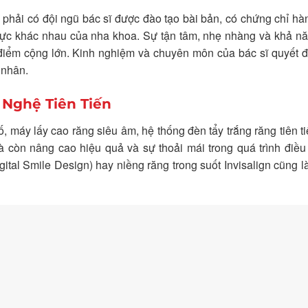
n phải có đội ngũ bác sĩ được đào tạo bài bản, có chứng chỉ h
 vực khác nhau của nha khoa. Sự tận tâm, nhẹ nhàng và khả n
là điểm cộng lớn. Kinh nghiệm và chuyên môn của bác sĩ quyết đ
 nhân.
g Nghệ Tiên Tiến
ố, máy lấy cao răng siêu âm, hệ thống đèn tẩy trắng răng tiên t
còn nâng cao hiệu quả và sự thoải mái trong quá trình điều 
gital Smile Design) hay niềng răng trong suốt Invisalign cũng 