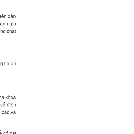
diễn đàn
đánh giá
cho chất
g tin để
nha khoa
 số điện
á cao và
ể có cái