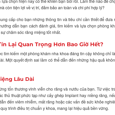
 lựa chọn hiện nay có thể khiến bạn bối rối. Làm thế nào để c
òn tiện lợi về vị trí, đảm bảo an toàn và chi phí hợp lý?
ng cấp cho bạn những thông tin và tiêu chí cần thiết để đưa 
 hướng dẫn bạn cách đánh giá, tìm kiếm và lựa chọn phòng k
sự chăm sóc răng miệng tốt nhất.
Tín Lại Quan Trọng Hơn Bao Giờ Hết?
việc tìm kiếm một phòng khám nha khoa đáng tin cậy không chỉ là
dài. Một quyết định sai lầm có thể dẫn đến những hậu quả kh
iệng Lâu Dài
hững tổn thương vĩnh viễn cho răng và nướu của bạn. Từ việc t
ác thủ thuật phức tạp như cấy ghép Implant hay niềng răng, n
 dẫn đến viêm nhiễm, mất răng hoặc các vấn đề sức khỏe nghi
uy trình điều trị chuẩn y khoa, mang lại hiệu quả bền vững.