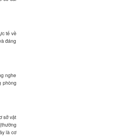
ực tế về
 và đáng
ng nghe
ng phòng
ơ sở vật
 (thường
ây là cơ