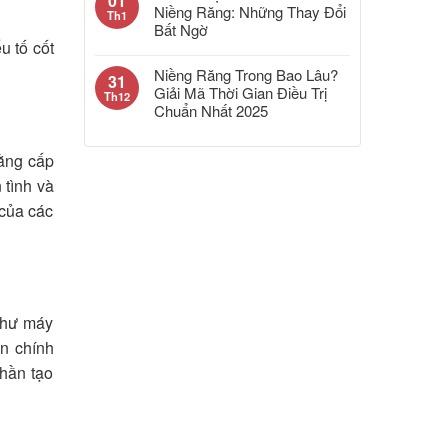
01
Niềng Răng: Những Thay Đổi
Th1
Bất Ngờ
u tố cốt
Niềng Răng Trong Bao Lâu?
31
Giải Mã Thời Gian Điều Trị
Th12
Chuẩn Nhất 2025
ằng cấp
 tình và
 của các
 như máy
án chính
phần tạo