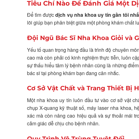
Tiêu Chí Nào Để Đánh Giá Một D
Để tìm được
dịch vụ nha khoa uy tín gần tôi nhấ
lõi giúp bạn phân biệt giữa một phòng khám chất 
Đội Ngũ Bác Sĩ Nha Khoa Giỏi và 
Yếu tố quan trọng hàng đầu là trình độ chuyên môn
cao mà còn phải có kinh nghiệm thực tiễn, luôn cập
sự thấu hiểu tâm lý bệnh nhân cũng là những điểm
bác sĩ tại phòng khám bạn đang cân nhắc.
Cơ Sở Vật Chất và Trang Thiết Bị H
Một nha khoa uy tín luôn đầu tư vào cơ sở vật chấ
chụp X-quang kỹ thuật số, máy laser nha khoa, hệ
xác mà còn nâng cao hiệu quả và sự thoải mái tron
cảm giác dễ chịu cho bệnh nhân.
Quy Trình Vô Trùng Tuyệt Đối