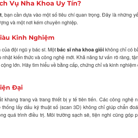
ịch Vụ Nha Khoa Uy Tín?
t
, bạn cần dựa vào một số tiêu chí quan trọng. Đây là những yế
lượng và một nơi kém chuyên nghiệp.
Giàu Kinh Nghiệm
 của đội ngũ y bác sĩ. Một
bác sĩ nha khoa giỏi
không chỉ có b
 nhật kiến thức và công nghệ mới. Khả năng tư vấn rõ ràng, tận
 cộng lớn. Hãy tìm hiểu về bằng cấp, chứng chỉ và kinh nghiệm
iện Đại
t khang trang và trang thiết bị y tế tiên tiến. Các công nghệ
 thống lấy dấu kỹ thuật số (scan 3D) không chỉ giúp chẩn đo
g quá trình điều trị. Môi trường sạch sẽ, tiện nghi cũng góp 