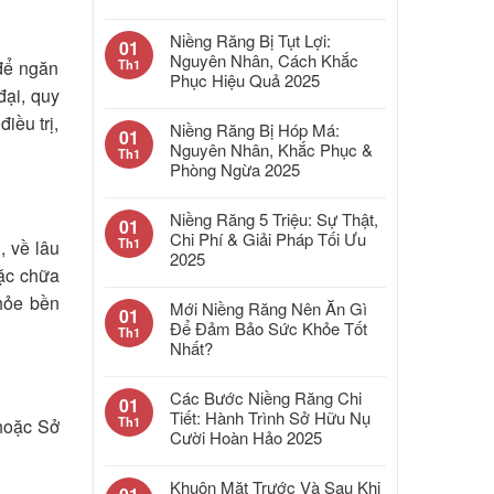
Niềng Răng Bị Tụt Lợi:
01
Nguyên Nhân, Cách Khắc
Th1
 để ngăn
Phục Hiệu Quả 2025
đại, quy
iều trị,
Niềng Răng Bị Hóp Má:
01
Nguyên Nhân, Khắc Phục &
Th1
Phòng Ngừa 2025
Niềng Răng 5 Triệu: Sự Thật,
01
Chi Phí & Giải Pháp Tối Ưu
Th1
, về lâu
2025
oặc chữa
hỏe bền
Mới Niềng Răng Nên Ăn Gì
01
Để Đảm Bảo Sức Khỏe Tốt
Th1
Nhất?
Các Bước Niềng Răng Chi
01
Tiết: Hành Trình Sở Hữu Nụ
Th1
 hoặc Sở
Cười Hoàn Hảo 2025
Khuôn Mặt Trước Và Sau Khi