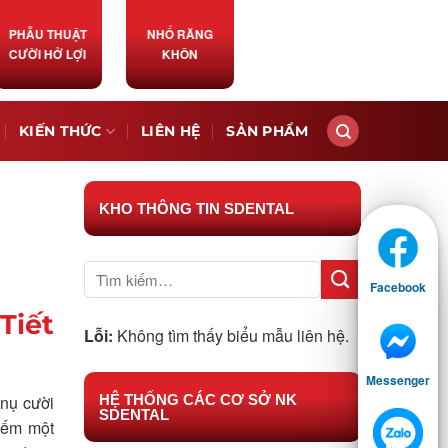
PHẪU THUẬT
NHỔ RĂNG
CƯỜI HỞ LỢI
KHÔN
KIẾN THỨC
LIÊN HỆ
SẢN PHẨM
KHO THÔNG TIN SDENTAL
Facebook
Tiết
Lỗi:
Không tìm thấy biểu mẫu liên hệ.
Messenger
HỆ THỐNG CÁC CƠ SỞ NK
 nụ cười
SDENTAL
kiếm một