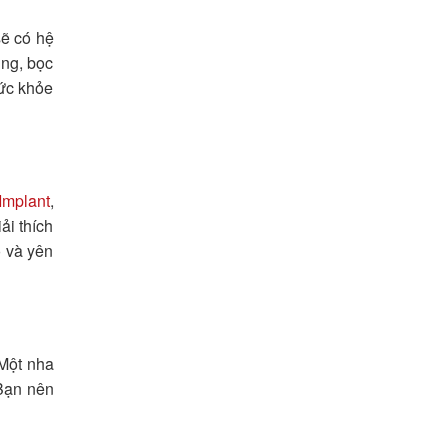
sẽ có hệ
ùng, bọc
sức khỏe
Implant
,
ải thích
õ và yên
 Một nha
 Bạn nên