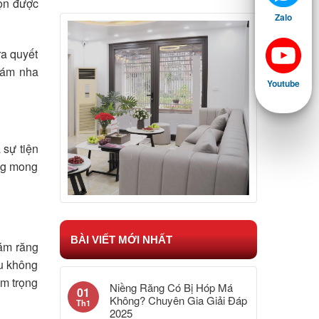
họn được
Zalo
ra quyết
hám nha
Youtube
 sự tiện
ông mong
BÀI VIẾT MỚI NHẤT
rám răng
ếu không
êm trọng
Niềng Răng Có Bị Hóp Má
01
Không? Chuyên Gia Giải Đáp
Th1
2025