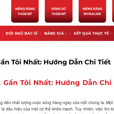
NIỀNG RĂNG
RĂNG SỨ
NIỀNG RĂNG
THẨM MỸ
THẨM MỸ
INVISALIGN
ĐỘI NGŨ BÁC SĨ
BẢNG GIÁ
KẾT QUẢ THỰC TẾ
ần Tôi Nhất: Hướng Dẫn Chi Tiết
 Gần Tôi Nhất: Hướng Dẫn Chi 
ng đến chất lượng cuộc sống hàng ngày của mỗi chúng ta. Một
 là dấu hiệu của một cơ thể khỏe mạnh. Tuy nhiên, việc tìm 