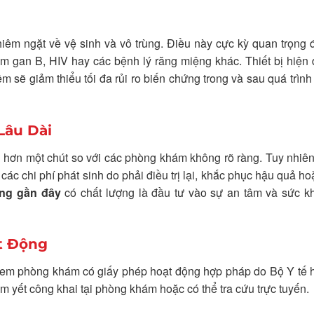
iêm ngặt về vệ sinh và vô trùng. Điều này cực kỳ quan trọng
 gan B, HIV hay các bệnh lý răng miệng khác. Thiết bị hiện 
m sẽ giảm thiểu tối đa rủi ro biến chứng trong và sau quá trình đ
Lâu Dài
ao hơn một chút so với các phòng khám không rõ ràng. Tuy nhiên
c các chi phí phát sinh do phải điều trị lại, khắc phục hậu quả h
ng gần đây
có chất lượng là đầu tư vào sự an tâm và sức k
t Động
a xem phòng khám có giấy phép hoạt động hợp pháp do Bộ Y tế
m yết công khai tại phòng khám hoặc có thể tra cứu trực tuyến.