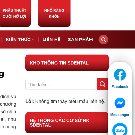
PHẪU THUẬT
NHỔ RĂNG
CƯỜI HỞ LỢI
KHÔN
KIẾN THỨC
LIÊN HỆ
SẢN PHẨM
KHO THÔNG TIN SDENTAL
g
Facebook
 dịch vụ
Lỗi:
Không tìm thấy biểu mẫu liên hệ.
c chương
 sẽ chia
Messenger
ai, như
HỆ THỐNG CÁC CƠ SỞ NK
SDENTAL
ành cùng