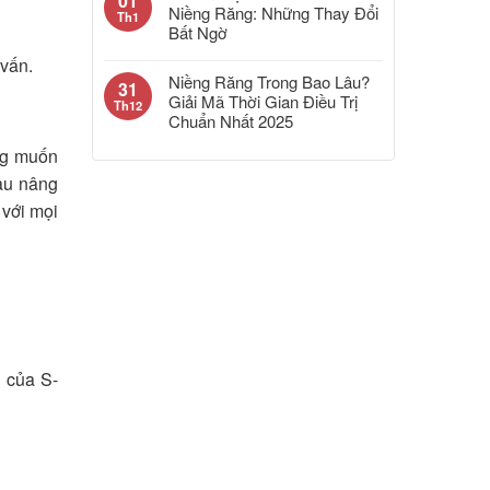
01
Niềng Răng: Những Thay Đổi
Th1
Bất Ngờ
 vấn.
Niềng Răng Trong Bao Lâu?
31
Giải Mã Thời Gian Điều Trị
Th12
Chuẩn Nhất 2025
ng muốn
au nâng
 với mọi
 của S-