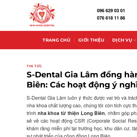
Skip
096 629 03 01
to
076 618 11 86
content
TRANG CHỦ
GIỚI THIỆU
DỊCH VỤ
TIN TỨC
S-Dental Gia Lâm đồng hà
Biên: Các hoạt động ý ngh
S-Dental Gia Lâm luôn ý thức được vai trò và trá
nha khoa chất lượng cao, chúng tôi còn tích cực t
trình
nha khoa từ thiện Long Biên
, nhằm góp ph
sẻ về các hoạt động CSR (Corporate Social Resp
khám răng miễn phí tại trường học, khu dân cư, t
sự phát triển của cộng đồng Long Biên.