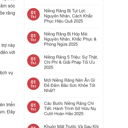
chăm sóc
Niềng Răng Bị Tụt Lợi:
01
hỏe răng
Nguyên Nhân, Cách Khắc
Th1
Phục Hiệu Quả 2025
Niềng Răng Bị Hóp Má:
01
Nguyên Nhân, Khắc Phục &
Th1
Phòng Ngừa 2025
 trợ này
 đến với
Niềng Răng 5 Triệu: Sự Thật,
01
Chi Phí & Giải Pháp Tối Ưu
Th1
2025
dịch vụ
Mới Niềng Răng Nên Ăn Gì
01
Để Đảm Bảo Sức Khỏe Tốt
Th1
Nhất?
Các Bước Niềng Răng Chi
ên triển
01
Tiết: Hành Trình Sở Hữu Nụ
Th1
hám. Đây
Cười Hoàn Hảo 2025
Khuôn Mặt Trước Và Sau Khi