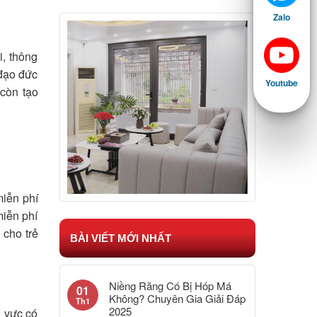
Zalo
i, thông
 đạo đức
Youtube
còn tạo
miễn phí
miễn phí
 cho trẻ
BÀI VIẾT MỚI NHẤT
Niềng Răng Có Bị Hóp Má
01
Không? Chuyên Gia Giải Đáp
Th1
2025
u vực có