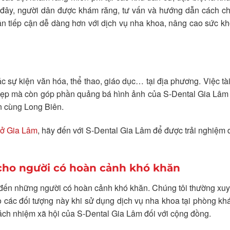
i đây, người dân được khám răng, tư vấn và hướng dẫn cách 
n tiếp cận dễ dàng hơn với dịch vụ nha khoa, nâng cao sức k
c sự kiện văn hóa, thể thao, giáo dục… tại địa phương. Việc tài
t đẹp mà còn góp phần quảng bá hình ảnh của S-Dental Gia Lâm
n cùng Long Biên.
 ở Gia Lâm
, hãy đến với S-Dental Gia Lâm để được trải nghiệm 
t cho người có hoàn cảnh khó khăn
đến những người có hoàn cảnh khó khăn. Chúng tôi thường xuy
ho các đối tượng này khi sử dụng dịch vụ nha khoa tại phòng k
rách nhiệm xã hội của S-Dental Gia Lâm đối với cộng đồng.