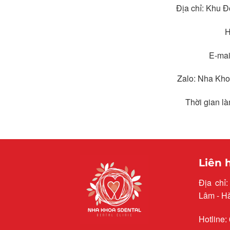
Địa chỉ: Khu 
H
E-ma
Zalo: Nha Kho
Thời gian l
Liên 
Địa chỉ
Lâm - H
Hotline: