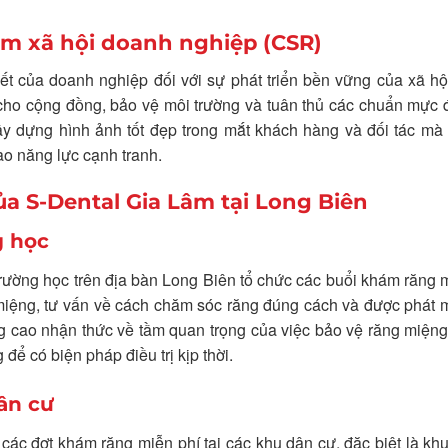
ệm xã hội doanh nghiệp (CSR)
t của doanh nghiệp đối với sự phát triển bền vững của xã hộ
h cho cộng đồng, bảo vệ môi trường và tuân thủ các chuẩn mực
y dựng hình ảnh tốt đẹp trong mắt khách hàng và đối tác mà 
ao năng lực cạnh tranh.
ủa S-Dental Gia Lâm tại Long Biên
g học
rường học trên địa bàn Long Biên tổ chức các buổi khám răng 
 miệng, tư vấn về cách chăm sóc răng đúng cách và được phát 
 cao nhận thức về tầm quan trọng của việc bảo vệ răng miệng
ể có biện pháp điều trị kịp thời.
ân cư
các đợt khám răng miễn phí tại các khu dân cư, đặc biệt là kh