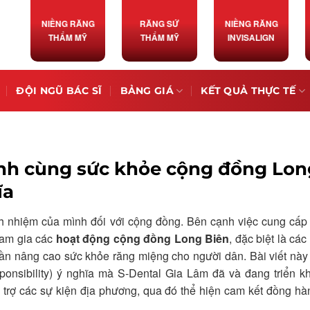
NIỀNG RĂNG
RĂNG SỨ
NIỀNG RĂNG
THẨM MỸ
THẨM MỸ
INVISALIGN
ĐỘI NGŨ BÁC SĨ
BẢNG GIÁ
KẾT QUẢ THỰC TẾ
nh cùng sức khỏe cộng đồng Lon
ĩa
ch nhiệm của mình đối với cộng đồng. Bên cạnh việc cung cấp
ham gia các
hoạt động cộng đồng Long Biên
, đặc biệt là cá
ần nâng cao sức khỏe răng miệng cho người dân. Bài viết này
onsibility) ý nghĩa mà S-Dental Gia Lâm đã và đang triển kh
ài trợ các sự kiện địa phương, qua đó thể hiện cam kết đồng h