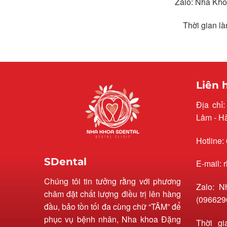
Zalo: Nha Kho
Thời gian l
Liên 
Địa chỉ
Lâm - H
Hotline:
SDental
E-mail:
Chúng tôi tin tưởng rằng với phương
Zalo: N
châm đặt chất lượng điều trị lên hàng
(096629
đầu, bảo tồn tối đa cùng chữ “TÂM” để
phục vụ bệnh nhân, Nha khoa Đặng
Thời gi