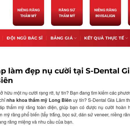
NIỀNG RĂNG
RĂNG SỨ
NIỀNG RĂNG
THẨM MỸ
THẨM MỸ
INVISALIGN
ĐỘI NGŨ BÁC SĨ
BẢNG GIÁ
KẾT QUẢ THỰC TẾ
 làm đẹp nụ cười tại S-Dental G
iên
 hữu một nụ cười rạng rỡ, tự tin? Bạn đang tìm kiếm các phư
chỉ
nha khoa thẩm mỹ Long Biên
uy tín? S-Dental Gia Lâm t
p thẩm mỹ răng toàn diện, giúp bạn có được nụ cười hoàn 
m mỹ răng phổ biến (tẩy trắng, bọc sứ, dán sứ veneer, niềng răn
rạng răng miệng và nhu cầu của bạn.