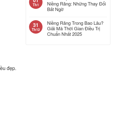
01
Niềng Răng: Những Thay Đổi
Th1
Bất Ngờ
Niềng Răng Trong Bao Lâu?
31
Giải Mã Thời Gian Điều Trị
Th12
Chuẩn Nhất 2025
đều đẹp.