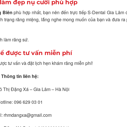
 làm đẹp nụ cười phù hợp
g Biên
phù hợp nhất, bạn nên đến trực tiếp S-Dental Gia Lâm
tình trạng răng miệng, lắng nghe mong muốn của bạn và đưa r
h làm răng sứ.
để được tư vấn miễn phí
ợc tư vấn và đặt lịch hẹn khám răng miễn phí!
Thông tin liên hệ:
Đô Thị Đặng Xá – Gia Lâm – Hà Nội
otline: 096 629 03 01
il: rhmdangxa@gmail.com