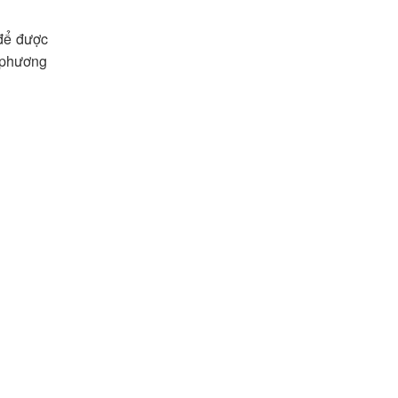
 để được
a phương