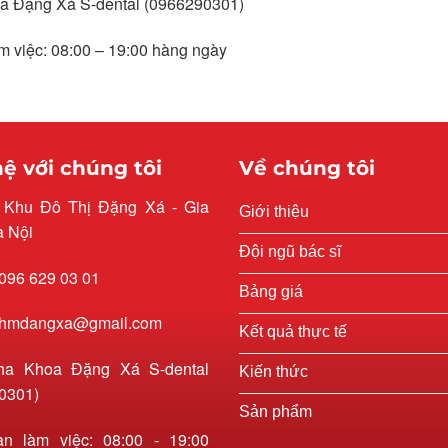
a Đặng Xá S-dental (0966290301)
àm việc: 08:00 – 19:00 hàng ngày
hệ với chúng tôi
Về chúng tôi
: Khu Đô Thị Đặng Xá - Gia
Giới thiệu
à Nội
Đội ngũ bác sĩ
 096 629 03 01
Bảng giá
 rhmdangxa@gmail.com
Kết quả thực tế
ha Khoa Đặng Xá S-dental
Kiến thức
0301)
Sản phẩm
an làm việc: 08:00 - 19:00