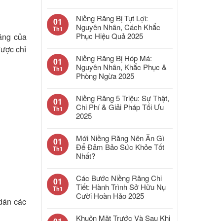
Niềng Răng Bị Tụt Lợi:
01
Nguyên Nhân, Cách Khắc
Th1
Phục Hiệu Quả 2025
năng của
được chỉ
Niềng Răng Bị Hóp Má:
01
Nguyên Nhân, Khắc Phục &
Th1
Phòng Ngừa 2025
Niềng Răng 5 Triệu: Sự Thật,
01
Chi Phí & Giải Pháp Tối Ưu
Th1
2025
Mới Niềng Răng Nên Ăn Gì
01
Để Đảm Bảo Sức Khỏe Tốt
Th1
Nhất?
Các Bước Niềng Răng Chi
01
Tiết: Hành Trình Sở Hữu Nụ
Th1
Cười Hoàn Hảo 2025
dán các
Khuôn Mặt Trước Và Sau Khi