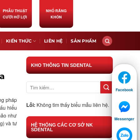
PHẪU THUẬT
NHỔ RĂNG
CƯỜI HỞ LỢI
KHÔN
KIẾN THỨC
LIÊN HỆ
SẢN PHẨM
KHO THÔNG TIN SDENTAL
ia
Facebook
ơng pháp
Lỗi:
Không tìm thấy biểu mẫu liên hệ.
hấu hiểu
hảo như
Messenger
g) và tư
HỆ THỐNG CÁC CƠ SỞ NK
SDENTAL