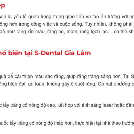
ẹp
òn là yếu tố quan trọng trong giao tiếp và tạo ấn tượng với n
 công hơn trong công việc và cuộc sống. Tuy nhiên, không phải
ề như răng xỉn màu, răng hô, móm, răng lệch lạc… có thể kh
hổ biến tại S-Dental Gia Lâm
uả để cải thiện màu sắc răng, giúp răng trắng sáng hơn. Tại 
ăng hiện đại, an toàn, không gây ê buốt răng. Có hai phương 
 tẩy trắng có nồng độ cao, kết hợp với ánh sáng laser hoặc đèn
ốc tẩy trắng có nồng độ thấp hơn, thực hiện tại nhà theo hướ