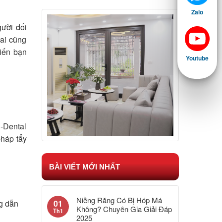
Zalo
gười đối
 ai cũng
iến bạn
Youtube
S-Dental
pháp tẩy
BÀI VIẾT MỚI NHẤT
Niềng Răng Có Bị Hóp Má
ng dẫn
01
Không? Chuyên Gia Giải Đáp
Th1
2025