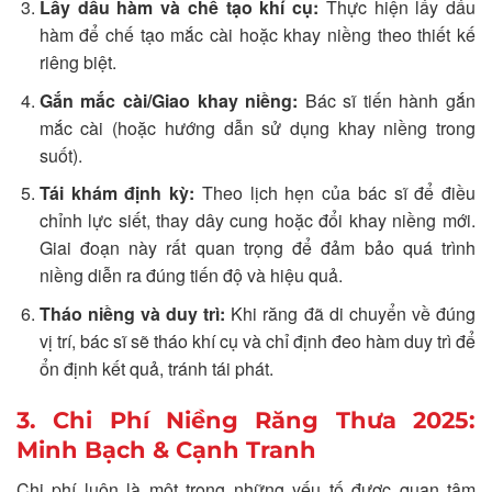
Lấy dấu hàm và chế tạo khí cụ:
Thực hiện lấy dấu
hàm để chế tạo mắc cài hoặc khay niềng theo thiết kế
riêng biệt.
Gắn mắc cài/Giao khay niềng:
Bác sĩ tiến hành gắn
mắc cài (hoặc hướng dẫn sử dụng khay niềng trong
suốt).
Tái khám định kỳ:
Theo lịch hẹn của bác sĩ để điều
chỉnh lực siết, thay dây cung hoặc đổi khay niềng mới.
Giai đoạn này rất quan trọng để đảm bảo quá trình
niềng diễn ra đúng tiến độ và hiệu quả.
Tháo niềng và duy trì:
Khi răng đã di chuyển về đúng
vị trí, bác sĩ sẽ tháo khí cụ và chỉ định đeo hàm duy trì để
ổn định kết quả, tránh tái phát.
3. Chi Phí Niềng Răng Thưa 2025:
Minh Bạch & Cạnh Tranh
Chi phí luôn là một trong những yếu tố được quan tâm