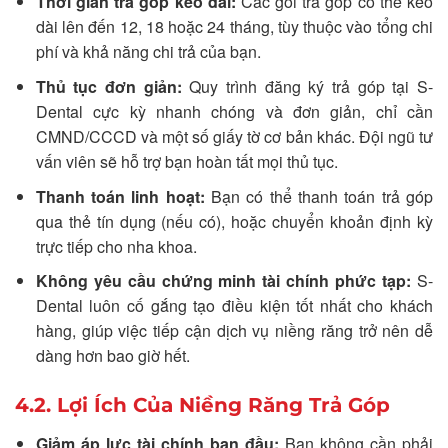
Thời gian trả góp kéo dài:
Các gói trả góp có thể kéo
dài lên đến 12, 18 hoặc 24 tháng, tùy thuộc vào tổng chi
phí và khả năng chi trả của bạn.
Thủ tục đơn giản:
Quy trình đăng ký trả góp tại S-
Dental cực kỳ nhanh chóng và đơn giản, chỉ cần
CMND/CCCD và một số giấy tờ cơ bản khác. Đội ngũ tư
vấn viên sẽ hỗ trợ bạn hoàn tất mọi thủ tục.
Thanh toán linh hoạt:
Bạn có thể thanh toán trả góp
qua thẻ tín dụng (nếu có), hoặc chuyển khoản định kỳ
trực tiếp cho nha khoa.
Không yêu cầu chứng minh tài chính phức tạp:
S-
Dental luôn cố gắng tạo điều kiện tốt nhất cho khách
hàng, giúp việc tiếp cận dịch vụ niềng răng trở nên dễ
dàng hơn bao giờ hết.
4.2. Lợi Ích Của Niềng Răng Trả Góp
Giảm áp lực tài chính ban đầu:
Bạn không cần phải