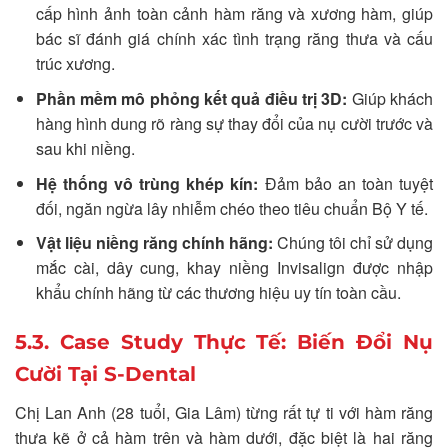
cấp hình ảnh toàn cảnh hàm răng và xương hàm, giúp
bác sĩ đánh giá chính xác tình trạng răng thưa và cấu
trúc xương.
Phần mềm mô phỏng kết quả điều trị 3D:
Giúp khách
hàng hình dung rõ ràng sự thay đổi của nụ cười trước và
sau khi niềng.
Hệ thống vô trùng khép kín:
Đảm bảo an toàn tuyệt
đối, ngăn ngừa lây nhiễm chéo theo tiêu chuẩn Bộ Y tế.
Vật liệu niềng răng chính hãng:
Chúng tôi chỉ sử dụng
mắc cài, dây cung, khay niềng Invisalign được nhập
khẩu chính hãng từ các thương hiệu uy tín toàn cầu.
5.3. Case Study Thực Tế: Biến Đổi Nụ
Cười Tại S-Dental
Chị Lan Anh (28 tuổi, Gia Lâm) từng rất tự ti với hàm răng
thưa kẽ ở cả hàm trên và hàm dưới, đặc biệt là hai răng