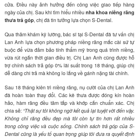
cửa. Điều này ảnh hưởng đến công việc giao tiếp hàng
ngày của chị. Sau khi tìm hiểu nhiều
nha khoa niềng răng
thưa trả góp
, chị đã tin tưởng lựa chọn S-Dental.
Qua thăm khám kỹ lưỡng, bác sĩ tại S-Dental đã tư vấn chị
Lan Anh lựa chọn phương pháp niềng răng mắc cài sứ tự
buộc để vừa đảm bảo tính thẩm mỹ trong quá trình niềng,
vừa rút ngắn thời gian điều trị. Chị Lan Anh cũng được hỗ
trợ chính sách trả góp 0% lãi suất trong 18 tháng, giúp chị
dễ dàng chi trả mà không lo lắng về gánh nặng tài chính.
Sau 18 tháng kiên trì niềng răng, nụ cười của chị Lan Anh
đã hoàn toàn thay đổi. Các kẽ thưa được đóng kín hoàn
hảo, hàm răng đều tăm tắp và khớp cắn chuẩn xác. Chị
chia sẻ:
“Thật sự tôi không ngờ kết quả lại tuyệt vời đến vậy.
Không chỉ răng đều đẹp mà tôi còn tự tin hơn rất nhiều
trong công việc và cuộc sống. Chính sách trả góp của S-
Dental cũng là yếu tố quan trọng giúp tôi đưa ra quyết định