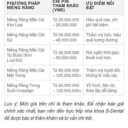
CHI PHÍ
PHƯƠNG PHÁP
ƯU ĐIỂM NỔI
THAM KHẢO
NIỀNG RĂNG
BẬT
(VNĐ)
Niềng Răng Mắc Cài
Từ 25.000.000
Hiệu quả cao, chi
Kim Loại
– 35.000.000
phí tiết kiệm.
Niềng Răng Mắc Cài
Từ 35.000.000
Thẩm mỹ hơn, hiệu
Sứ
– 45.000.000
quả tương đương.
Niềng Răng Mắc Cài
Từ 40.000.000
Rút ngắn thời gian,
Tự Buộc (Kim
– 55.000.000
thoải mái hơn.
Loại/Sứ)
Niềng Răng Mắc Cài
Từ 80.000.000
Thẩm mỹ tuyệt đối,
Mặt Trong
– 120.000.000+
không lộ mắc cài.
Niềng Răng Trong
Từ 60.000.000
Vô hình, tiện lợi,
Suốt Invisalign
– 120.000.000+
tháo lắp dễ dàng.
Lưu ý: Mức giá trên chỉ là tham khảo. Để nhận báo giá
chính xác nhất, bạn nên đến trực tiếp nha khoa S-Dental
để được bác sĩ thăm khám và tư vấn chi tiết.