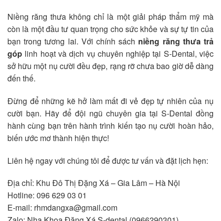
Niềng răng thưa không chỉ là một giải pháp thẩm mỹ mà
còn là một đầu tư quan trọng cho sức khỏe và sự tự tin của
bạn trong tương lai. Với chính sách
niềng răng thưa trả
góp
linh hoạt và dịch vụ chuyên nghiệp tại S-Dental, việc
sở hữu một nụ cười đều đẹp, rạng rỡ chưa bao giờ dễ dàng
đến thế.
Đừng để những kẽ hở làm mất đi vẻ đẹp tự nhiên của nụ
cười bạn. Hãy để đội ngũ chuyên gia tại S-Dental đồng
hành cùng bạn trên hành trình kiến tạo nụ cười hoàn hảo,
biến ước mơ thành hiện thực!
Liên hệ ngay với chúng tôi để được tư vấn và đặt lịch hẹn:
Địa chỉ: Khu Đô Thị Đặng Xá – Gia Lâm – Hà Nội
Hotline: 096 629 03 01
E-mail: rhmdangxa@gmail.com
Zalo: Nha Khoa Đặng Xá S-dental (0966290301)