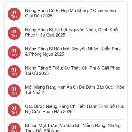
Niềng Răng Có Bị Hóp Má Không? Chuyên Gia
01
Giải Đáp 2025
Th1
Niềng Răng Bị Tụt Lợi: Nguyên Nhân, Cách Khắc
01
Phục Hiệu Quả 2025
Th1
Niềng Răng Bị Hóp Má: Nguyên Nhân, Khắc Phục
01
& Phòng Ngừa 2025
Th1
Niềng Răng 5 Triệu: Sự Thật, Chi Phí & Giải Pháp
01
Tối Ưu 2025
Th1
Mới Niềng Răng Nên Ăn Gì Để Đảm Bảo Sức Khỏe
01
Tốt Nhất?
Th1
Các Bước Niềng Răng Chi Tiết: Hành Trình Sở Hữu
01
Nụ Cười Hoàn Hảo 2025
Th1
Khuôn Mặt Trước Và Sau Khi Niềng Răng: Những
01
Thay Đổi Bất Ngờ
Th1