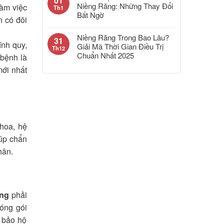
01
Niềng Răng: Những Thay Đổi
làm việc
Th1
Bất Ngờ
n có đôi
Niềng Răng Trong Bao Lâu?
31
ính quy,
Giải Mã Thời Gian Điều Trị
Th12
Chuẩn Nhất 2025
 bệnh là
mới nhất
khoa, hệ
iúp chẩn
hân.
ợng
phải
đóng gói
g bảo hộ