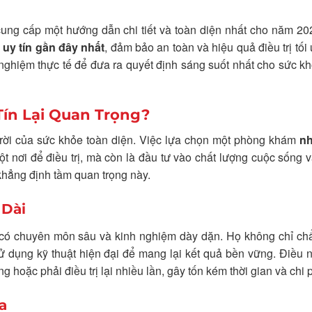
ung cấp một hướng dẫn chi tiết và toàn diện nhất cho năm 20
uy tín gần đây nhất
, đảm bảo an toàn và hiệu quả điều trị tối
nghiệm thực tế để đưa ra quyết định sáng suốt nhất cho sức k
Tín Lại Quan Trọng?
rời của sức khỏe toàn diện. Việc lựa chọn một phòng khám
nh
t nơi để điều trị, mà còn là đầu tư vào chất lượng cuộc sống 
 khẳng định tầm quan trọng này.
 Dài
i, có chuyên môn sâu và kinh nghiệm dày dặn. Họ không chỉ c
sử dụng kỹ thuật hiện đại để mang lại kết quả bền vững. Điều 
g hoặc phải điều trị lại nhiều lần, gây tốn kém thời gian và chi p
a