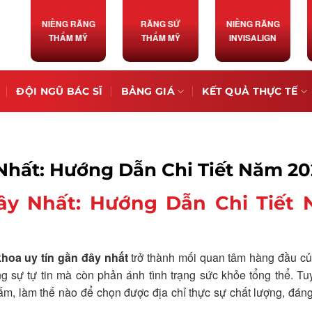
NIỀNG RĂNG
RĂNG SỨ
NIỀNG RĂNG
THẨM MỸ
THẨM MỸ
INVISALIGN
ĐỘI NGŨ BÁC SĨ
BẢNG GIÁ
KẾT QUẢ THỰC TẾ
Nhất: Hướng Dẫn Chi Tiết Năm 20
ây Nhất: Hướng Dẫn Chi Tiết
hoa uy tín gần đây nhất
trở thành mối quan tâm hàng đầu củ
 sự tự tin mà còn phản ánh tình trạng sức khỏe tổng thể. Tu
, làm thế nào để chọn được địa chỉ thực sự chất lượng, đáng