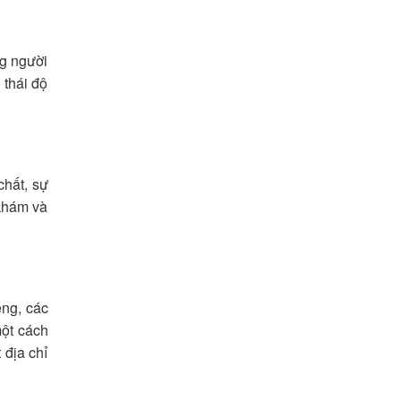
ng người
 thái độ
chất, sự
 khám và
ệng, các
một cách
 địa chỉ