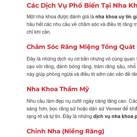
Các Dịch Vụ Phổ Biến Tại Nha K
Một nha khoa được đánh giá là
nha khoa uy tín g
hầu hết các nhu cầu về chăm sóc và điều trị răng 
chỉ khi cần.
Chăm Sóc Răng Miệng Tổng Quát
Đây là những dịch vụ cơ bản nhưng vô cùng quan t
cạo vôi răng, đánh bóng răng, trám răng sâu, nhổ
này giúp phòng ngừa và điều trị sớm các vấn đề răn
Nha Khoa Thẩm Mỹ
Nhu cầu làm đẹp nụ cười ngày càng tăng cao. Cá
sáng hơn, bọc răng sứ hoặc dán sứ Veneer để khắ
rạng rỡ và tự tin. Đây là những
dịch vụ nha khoa 
Chỉnh Nha (Niềng Răng)