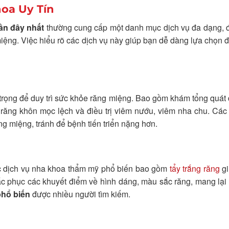
hoa Uy Tín
ần đây nhất
thường cung cấp một danh mục dịch vụ đa dạng, 
miệng. Việc hiểu rõ các dịch vụ này giúp bạn dễ dàng lựa chọn 
rọng để duy trì sức khỏe răng miệng. Bao gồm khám tổng quát 
 răng khôn mọc lệch và điều trị viêm nướu, viêm nha chu. Các
g miệng, tránh để bệnh tiến triển nặng hơn.
c dịch vụ nha khoa thẩm mỹ phổ biến bao gồm
tẩy trắng răng
gi
c phục các khuyết điểm về hình dáng, màu sắc răng, mang lại
phổ biến
được nhiều người tìm kiếm.