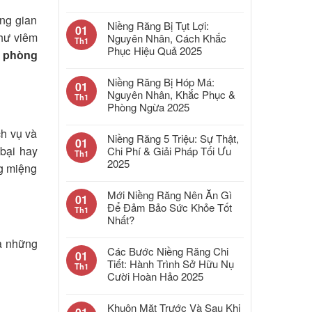
ông gian
Niềng Răng Bị Tụt Lợi:
01
như viêm
Nguyên Nhân, Cách Khắc
Th1
Phục Hiệu Quả 2025
t
phòng
Niềng Răng Bị Hóp Má:
01
Nguyên Nhân, Khắc Phục &
Th1
Phòng Ngừa 2025
ch vụ và
Niềng Răng 5 Triệu: Sự Thật,
01
 bại hay
Chi Phí & Giải Pháp Tối Ưu
Th1
2025
ng miệng
Mới Niềng Răng Nên Ăn Gì
01
Để Đảm Bảo Sức Khỏe Tốt
Th1
Nhất?
là những
Các Bước Niềng Răng Chi
01
Tiết: Hành Trình Sở Hữu Nụ
Th1
Cười Hoàn Hảo 2025
Khuôn Mặt Trước Và Sau Khi