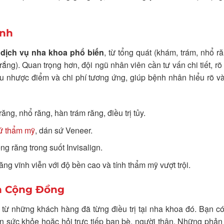
ình
c
dịch vụ nha khoa phổ biến
, từ tổng quát (khám, trám, nhổ r
rắng). Quan trọng hơn, đội ngũ nhân viên cần tư vấn chi tiết, rõ
 ưu nhược điểm và chi phí tương ứng, giúp bệnh nhân hiểu rõ v
ng, nhổ răng, hàn trám răng, điều trị tủy.
ứ thẩm mỹ
, dán sứ Veneer.
ng răng trong suốt Invisalign.
ng vĩnh viễn với độ bền cao và tính thẩm mỹ vượt trội.
ín Cộng Đồng
 từ những khách hàng đã từng điều trị tại nha khoa đó. Bạn có
 sức khỏe hoặc hỏi trực tiếp bạn bè, người thân. Những phản 