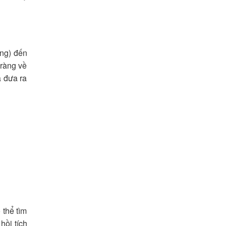
ăng) đến
 ràng về
à đưa ra
 thể tìm
hồi tích