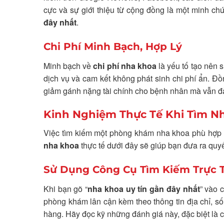
cực và sự giới thiệu từ cộng đồng là một minh ch
đây nhất
.
Chi Phí Minh Bạch, Hợp Lý
Minh bạch về
chi phí nha khoa
là yếu tố tạo nên s
dịch vụ và cam kết không phát sinh chi phí ẩn. Đồ
giảm gánh nặng tài chính cho bệnh nhân mà vẫn đả
Kinh Nghiệm Thực Tế Khi Tìm N
Việc tìm kiếm một phòng khám nha khoa phù hợp k
nha khoa
thực tế dưới đây sẽ giúp bạn đưa ra quyế
Sử Dụng Công Cụ Tìm Kiếm Trực 
Khi bạn gõ “
nha khoa uy tín gần đây nhất
” vào 
phòng khám lân cận kèm theo thông tin địa chỉ, số 
hàng. Hãy đọc kỹ những đánh giá này, đặc biệt là cá