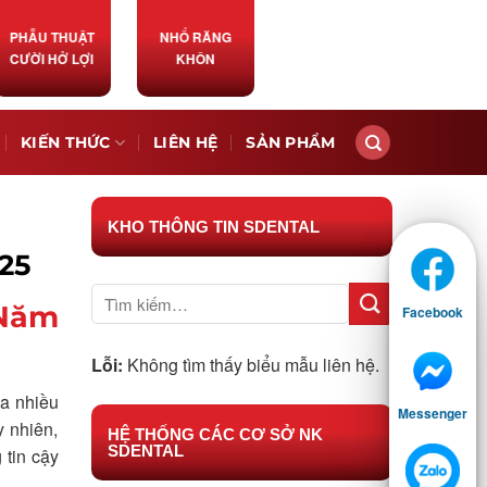
PHẪU THUẬT
NHỔ RĂNG
CƯỜI HỞ LỢI
KHÔN
KIẾN THỨC
LIÊN HỆ
SẢN PHẨM
KHO THÔNG TIN SDENTAL
25
 Năm
Facebook
Lỗi:
Không tìm thấy biểu mẫu liên hệ.
a nhiều
Messenger
y nhiên,
HỆ THỐNG CÁC CƠ SỞ NK
SDENTAL
 tin cậy