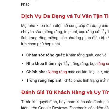
khác.
Dịch Vụ Đa Dạng và Tư Vấn Tận T
Một nha khoa toàn diện sẽ cung cấp đa dạng cá
chuyên sâu (niềng răng, implant, bọc răng sứ, tẩy t
tình trạng răng miệng, các phương pháp điều trị,
lựa chọn phù hợp nhất.
Chăm sóc tổng quát:
Khám tổng quát, cạo vôi ră
Nha khoa thẩm mỹ:
Tẩy trắng răng, bọc
răng s
Chỉnh nha:
Niềng răng
mắc cài kim loại, sứ, niề
Trồng răng Implant:
Khắc phục tình trạng mất ră
Đánh Giá Từ Khách Hàng và Uy T
Trước khi quyết định, hãy tham khảo các đánh giá
kiếm trên Google Reviews, Facebook, các diễn đàn