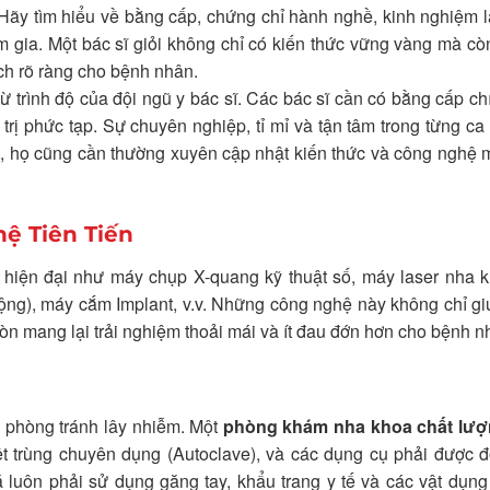
 Hãy tìm hiểu về bằng cấp, chứng chỉ hành nghề, kinh nghiệm 
 gia. Một bác sĩ giỏi không chỉ có kiến thức vững vàng mà cò
hích rõ ràng cho bệnh nhân.
 trình độ của đội ngũ y bác sĩ. Các bác sĩ cần có bằng cấp ch
trị phức tạp. Sự chuyên nghiệp, tỉ mỉ và tận tâm trong từng ca
i, họ cũng cần thường xuyên cập nhật kiến thức và công nghệ 
hệ Tiên Tiến
bị hiện đại như máy chụp X-quang kỹ thuật số, máy laser nha 
ộng), máy cắm Implant, v.v. Những công nghệ này không chỉ g
còn mang lại trải nghiệm thoải mái và ít đau đớn hơn cho bệnh n
c phòng tránh lây nhiễm. Một
phòng khám nha khoa chất lư
ệt trùng chuyên dụng (Autoclave), và các dụng cụ phải được 
tá luôn phải sử dụng găng tay, khẩu trang y tế và các vật dụn