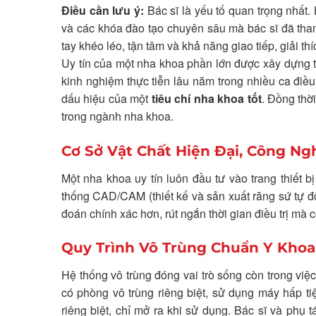
Điều cần lưu ý:
Bác sĩ là yếu tố quan trọng nhất.
và các khóa đào tạo chuyên sâu mà bác sĩ đã tham
tay khéo léo, tận tâm và khả năng giao tiếp, giải t
Uy tín của một nha khoa phần lớn được xây dựng từ
kinh nghiệm thực tiễn lâu năm trong nhiều ca điều 
dấu hiệu của một
tiêu chí nha khoa tốt
. Đồng thờ
trong ngành nha khoa.
Cơ Sở Vật Chất Hiện Đại, Công Ng
Một nha khoa uy tín luôn đầu tư vào trang thiết 
thống CAD/CAM (thiết kế và sản xuất răng sứ tự đ
đoán chính xác hơn, rút ngắn thời gian điều trị mà 
Quy Trình Vô Trùng Chuẩn Y Khoa
Hệ thống vô trùng đóng vai trò sống còn trong việ
có phòng vô trùng riêng biệt, sử dụng máy hấp ti
riêng biệt, chỉ mở ra khi sử dụng. Bác sĩ và phụ 