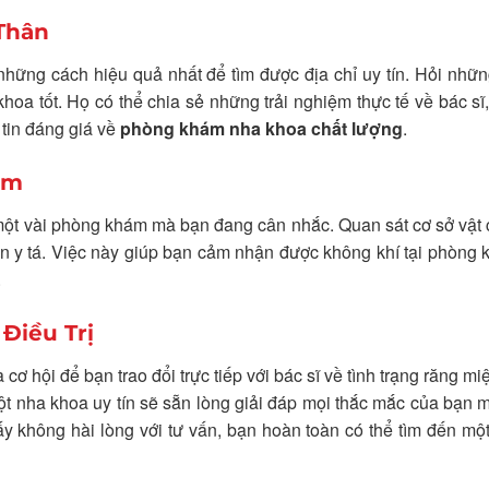
Thân
hững cách hiệu quả nhất để tìm được địa chỉ uy tín. Hỏi nhữ
hoa tốt. Họ có thể chia sẻ những trải nghiệm thực tế về bác sĩ,
 tin đáng giá về
phòng khám nha khoa chất lượng
.
ệm
 một vài phòng khám mà bạn đang cân nhắc. Quan sát cơ sở vật 
đến y tá. Việc này giúp bạn cảm nhận được không khí tại phòng
.
 Điều Trị
cơ hội để bạn trao đổi trực tiếp với bác sĩ về tình trạng răng mi
ột nha khoa uy tín sẽ sẵn lòng giải đáp mọi thắc mắc của bạn 
ấy không hài lòng với tư vấn, bạn hoàn toàn có thể tìm đến một