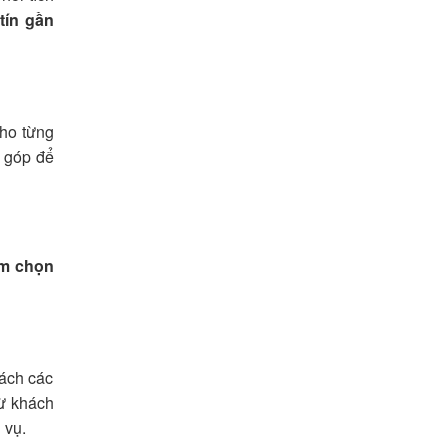
tín gần
cho từng
ả góp để
ệm chọn
ách các
từ khách
 vụ.