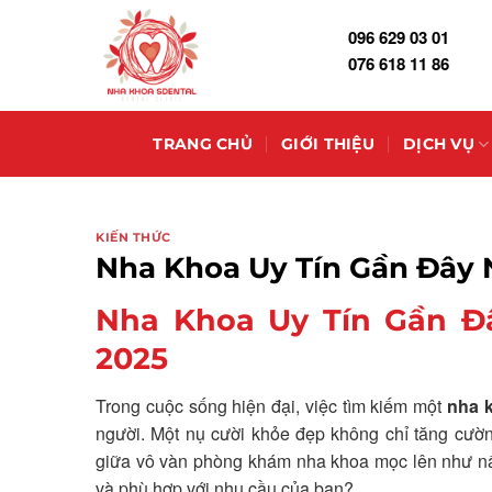
Skip
096 629 03 01
to
076 618 11 86
content
TRANG CHỦ
GIỚI THIỆU
DỊCH VỤ
KIẾN THỨC
Nha Khoa Uy Tín Gần Đây 
Nha Khoa Uy Tín Gần Đ
2025
Trong cuộc sống hiện đại, việc tìm kiếm một
nha k
người. Một nụ cười khỏe đẹp không chỉ tăng cường
giữa vô vàn phòng khám nha khoa mọc lên như nấm
và phù hợp với nhu cầu của bạn?