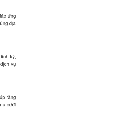
đáp ứng
đúng địa
định kỳ,
 dịch vụ
úp răng
 nụ cười