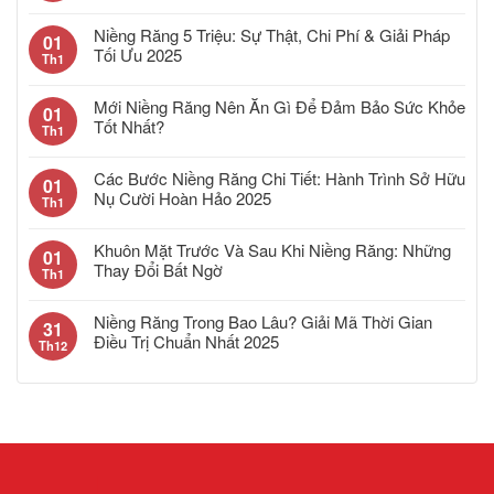
Niềng Răng 5 Triệu: Sự Thật, Chi Phí & Giải Pháp
01
Tối Ưu 2025
Th1
Mới Niềng Răng Nên Ăn Gì Để Đảm Bảo Sức Khỏe
01
Tốt Nhất?
Th1
Các Bước Niềng Răng Chi Tiết: Hành Trình Sở Hữu
01
Nụ Cười Hoàn Hảo 2025
Th1
Khuôn Mặt Trước Và Sau Khi Niềng Răng: Những
01
Thay Đổi Bất Ngờ
Th1
Niềng Răng Trong Bao Lâu? Giải Mã Thời Gian
31
Điều Trị Chuẩn Nhất 2025
Th12