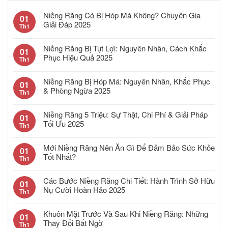
Niềng Răng Có Bị Hóp Má Không? Chuyên Gia
01
Giải Đáp 2025
Th1
Niềng Răng Bị Tụt Lợi: Nguyên Nhân, Cách Khắc
01
Phục Hiệu Quả 2025
Th1
Niềng Răng Bị Hóp Má: Nguyên Nhân, Khắc Phục
01
& Phòng Ngừa 2025
Th1
Niềng Răng 5 Triệu: Sự Thật, Chi Phí & Giải Pháp
01
Tối Ưu 2025
Th1
Mới Niềng Răng Nên Ăn Gì Để Đảm Bảo Sức Khỏe
01
Tốt Nhất?
Th1
Các Bước Niềng Răng Chi Tiết: Hành Trình Sở Hữu
01
Nụ Cười Hoàn Hảo 2025
Th1
Khuôn Mặt Trước Và Sau Khi Niềng Răng: Những
01
Thay Đổi Bất Ngờ
Th1