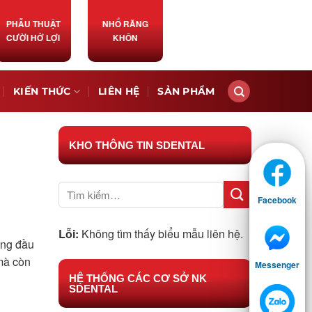
PHẪU THUẬT
NHỔ RĂNG
CƯỜI HỞ LỢI
KHÔN
KIẾN THỨC
LIÊN HỆ
SẢN PHẨM
KHO THÔNG TIN SDENTAL
Facebook
Lỗi:
Không tìm thấy biểu mẫu liên hệ.
àng đầu
mà còn
Messenger
HỆ THỐNG CÁC CƠ SỞ NK
SDENTAL