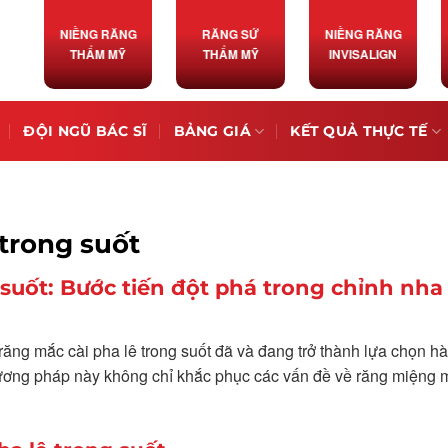
NIỀNG RĂNG
RĂNG SỨ
NIỀNG RĂNG
THẨM MỸ
THẨM MỸ
INVISALIGN
ĐỘI NGŨ BÁC SĨ
BẢNG GIÁ
KẾT QUẢ THỰC TẾ
 trong suốt
 suốt: Bước tiến đột phá trong chỉnh nha
răng mắc cài pha lê trong suốt đã và đang trở thành lựa chọn h
hương pháp này không chỉ khắc phục các vấn đề về răng miệng 