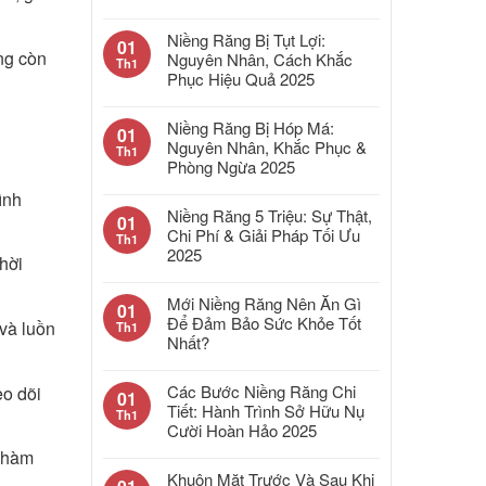
Niềng Răng Bị Tụt Lợi:
01
ông còn
Nguyên Nhân, Cách Khắc
Th1
Phục Hiệu Quả 2025
Niềng Răng Bị Hóp Má:
01
Nguyên Nhân, Khắc Phục &
Th1
Phòng Ngừa 2025
ình
Niềng Răng 5 Triệu: Sự Thật,
01
Chi Phí & Giải Pháp Tối Ưu
Th1
2025
hời
Mới Niềng Răng Nên Ăn Gì
01
Để Đảm Bảo Sức Khỏe Tốt
 và luồn
Th1
Nhất?
Các Bước Niềng Răng Chi
eo dõi
01
Tiết: Hành Trình Sở Hữu Nụ
Th1
Cười Hoàn Hảo 2025
o hàm
Khuôn Mặt Trước Và Sau Khi