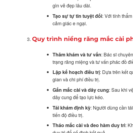
gìn vẻ đẹp lâu dài.
Tạo sự tự tin tuyệt đối
: Với tính thẩ
cảm giác e ngại.
Quy trình niềng răng mắc cài p
Thăm khám và tư vấn
: Bác sĩ chuyên
trạng răng miệng và tư vấn phác đồ điều 
Lập kế hoạch điều trị
: Dựa trên kết 
gian và chi phí điều trị.
Gắn mắc cài và dây cung
: Sau khi v
dây cung để tạo lực kéo.
Tái khám định kỳ
: Người dùng cần tái
tiến độ điều trị.
Tháo mắc cài và đeo hàm duy trì
: K
duy trì để cố định kết quả.