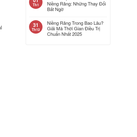
01
Niềng Răng: Những Thay Đổi
Th1
Bất Ngờ
Niềng Răng Trong Bao Lâu?
31
l
Giải Mã Thời Gian Điều Trị
Th12
Chuẩn Nhất 2025