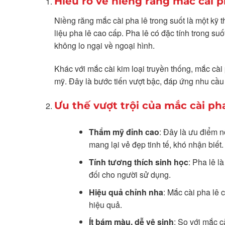
Hiểu rõ về niềng răng mắc cài p
Niềng răng mắc cài pha lê trong suốt là một kỹ t
liệu pha lê cao cấp. Pha lê có đặc tính trong su
không lo ngại về ngoại hình.
Khác với mắc cài kim loại truyền thống, mắc cài
mỹ. Đây là bước tiến vượt bậc, đáp ứng nhu cầu
Ưu thế vượt trội của mắc cài pha
Thẩm mỹ đỉnh cao
: Đây là ưu điểm n
mang lại vẻ đẹp tinh tế, khó nhận biết.
Tính tương thích sinh học
: Pha lê l
đối cho người sử dụng.
Hiệu quả chỉnh nha
: Mắc cài pha lê 
hiệu quả.
Ít bám màu, dễ vệ sinh
: So với mắc c