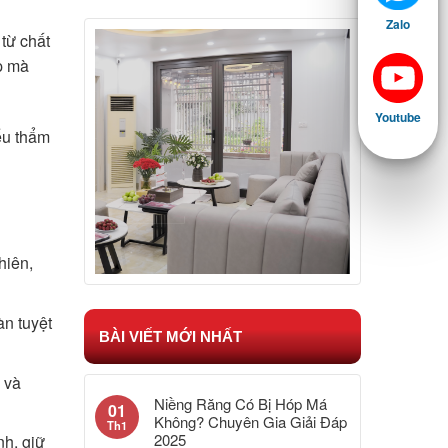
Zalo
 từ chất
ếp mà
Youtube
iếu thẩm
hiên,
àn tuyệt
BÀI VIẾT MỚI NHẤT
 và
Niềng Răng Có Bị Hóp Má
01
Không? Chuyên Gia Giải Đáp
Th1
2025
nh, giữ