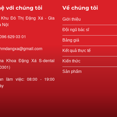
hệ với chúng tôi
Về chúng tôi
: Khu Đô Thị Đặng Xá - Gia
Giới thiệu
à Nội
Đội ngũ bác sĩ
 096 629 03 01
Bảng giá
 rhmdangxa@gmail.com
Kết quả thực tế
ha Khoa Đặng Xá S-dental
Kiến thức
0301)
Sản phẩm
an làm việc: 08:00 - 19:00
ày