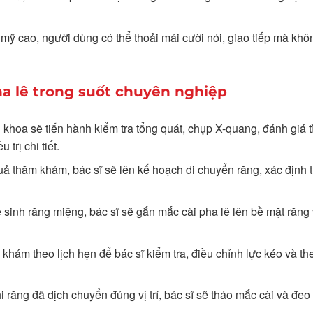
m mỹ cao, người dùng có thể thoải mái cười nói, giao tiếp mà kh
ha lê trong suốt chuyên nghiệp
 khoa sẽ tiến hành kiểm tra tổng quát, chụp X-quang, đánh giá t
trị chi tiết.
quả thăm khám, bác sĩ sẽ lên kế hoạch di chuyển răng, xác định t
ệ sinh răng miệng, bác sĩ sẽ gắn mắc cài pha lê lên bề mặt răng
 khám theo lịch hẹn để bác sĩ kiểm tra, điều chỉnh lực kéo và th
hi răng đã dịch chuyển đúng vị trí, bác sĩ sẽ tháo mắc cài và đe