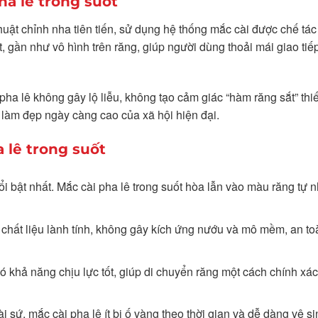
ha lê trong suốt
huật chỉnh nha tiên tiến, sử dụng hệ thống mắc cài được chế tác
ốt, gần như vô hình trên răng, giúp người dùng thoải mái giao ti
 pha lê không gây lộ liễu, không tạo cảm giác “hàm răng sắt” th
 làm đẹp ngày càng cao của xã hội hiện đại.
 lê trong suốt
ổi bật nhất. Mắc cài pha lê trong suốt hòa lẫn vào màu răng tự n
à chất liệu lành tính, không gây kích ứng nướu và mô mềm, an to
có khả năng chịu lực tốt, giúp di chuyển răng một cách chính xác
ài sứ, mắc cài pha lê ít bị ố vàng theo thời gian và dễ dàng vệ si