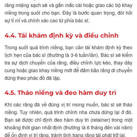
răng miệng sạch sẽ và gắn mắc cài hoặc giao các bộ khay
niềng trong suốt cho bạn. Đây là bước quan trọng, đòi hỏi
sự tỉ mỉ và chính xác cao từ phía bác sĩ.
4.4. Tái khám định kỳ và điều chỉnh
Trong suốt quá trình niềng, bạn cần tái khám định kỳ theo
lịch hẹn của bác sĩ (thường là 3-6 tuần/lần). Bác sĩ sẽ kiểm
tra sự dịch chuyển của răng, điều chỉnh lực kéo, thay dây
cung hoặc giao khay niềng mới để đảm bảo răng di chuyển
đúng theo phác đồ đã lập.
4.5. Tháo niềng và đeo hàm duy trì
Khi các răng đã về đúng vị trí mong muốn, bác sĩ sẽ tháo
niềng. Tuy nhiên, quá trình chỉnh nha chưa dừng lại ở đó.
Bạn sẽ được chỉ định đeo hàm duy trì (retainer) trong một
khoảng thời gian nhất định (thường là 6 tháng đến vài năm)
để ổn định vị trí răng, tránh tình trạng răng tái phát trở lại.