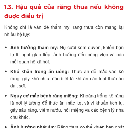
1.3. Hậu quả của răng thưa nếu không
được điều trị
Không chỉ là vấn đề thẩm mỹ, răng thưa còn mang lại
nhiều hệ lụy:
Ảnh hưởng thẩm mỹ:
Nụ cười kém duyên, khiến bạn
tự ti, ngại giao tiếp, ảnh hưởng đến công việc và các
mối quan hệ xã hội.
Khó khăn trong ăn uống:
Thức ăn dễ mắc vào kẽ
răng, gây khó chịu, đặc biệt là khi ăn các loại thức ăn
dai, sợi.
Nguy cơ mắc bệnh răng miệng:
Khoảng trống kẽ răng
là nơi lý tưởng để thức ăn mắc kẹt và vi khuẩn tích tụ,
gây sâu răng, viêm nướu, hôi miệng và các bệnh lý nha
chu khác.
Ảnh hưởng phát âm:
Răng thưa có thể khiến bạn phát