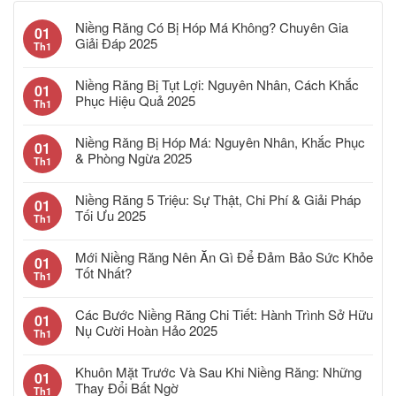
Niềng Răng Có Bị Hóp Má Không? Chuyên Gia
01
Giải Đáp 2025
Th1
Niềng Răng Bị Tụt Lợi: Nguyên Nhân, Cách Khắc
01
Phục Hiệu Quả 2025
Th1
Niềng Răng Bị Hóp Má: Nguyên Nhân, Khắc Phục
01
& Phòng Ngừa 2025
Th1
Niềng Răng 5 Triệu: Sự Thật, Chi Phí & Giải Pháp
01
Tối Ưu 2025
Th1
Mới Niềng Răng Nên Ăn Gì Để Đảm Bảo Sức Khỏe
01
Tốt Nhất?
Th1
Các Bước Niềng Răng Chi Tiết: Hành Trình Sở Hữu
01
Nụ Cười Hoàn Hảo 2025
Th1
Khuôn Mặt Trước Và Sau Khi Niềng Răng: Những
01
Thay Đổi Bất Ngờ
Th1