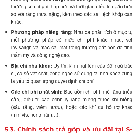
thường có chi phí thấp hơn và thời gian điều trị ngắn hơn
so với răng thưa nặng, kèm theo các sai lệch khớp cắn
khác.
Phương pháp niềng răng:
Như đã phân tích ở mục 3,
mỗi phương pháp có mức chi phí khác nhau, với
Invisalign và mắc cài mặt trong thường đắt hơn do tính
thẩm mỹ và công nghệ cao.
Địa chỉ nha khoa:
Uy tín, kinh nghiệm của đội ngũ bác
sĩ, cơ sở vật chất, công nghệ sử dụng tại nha khoa cũng
là yếu tố quan trọng quyết định chi phí.
Các chi phí phát sinh:
Bao gồm chi phí nhổ răng (nếu
cần), điều trị các bệnh lý răng miệng trước khi niềng
(sâu răng, viêm nướu), hoặc các khí cụ hỗ trợ khác
(minivis, nong hàm…).
5.3. Chính sách trả góp và ưu đãi tại S-