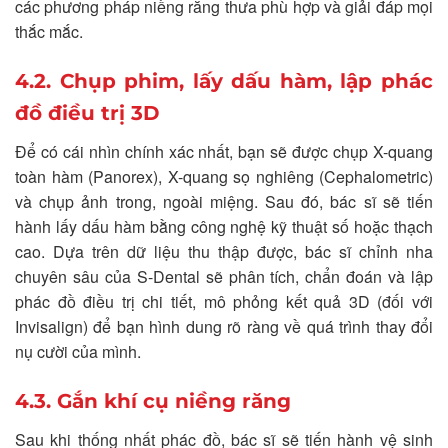
các phương pháp niềng răng thưa phù hợp và giải đáp mọi
thắc mắc.
4.2. Chụp phim, lấy dấu hàm, lập phác
đồ điều trị 3D
Để có cái nhìn chính xác nhất, bạn sẽ được chụp X-quang
toàn hàm (Panorex), X-quang sọ nghiêng (Cephalometric)
và chụp ảnh trong, ngoài miệng. Sau đó, bác sĩ sẽ tiến
hành lấy dấu hàm bằng công nghệ kỹ thuật số hoặc thạch
cao. Dựa trên dữ liệu thu thập được, bác sĩ chỉnh nha
chuyên sâu của S-Dental sẽ phân tích, chẩn đoán và lập
phác đồ điều trị chi tiết, mô phỏng kết quả 3D (đối với
Invisalign) để bạn hình dung rõ ràng về quá trình thay đổi
nụ cười của mình.
4.3. Gắn khí cụ niềng răng
Sau khi thống nhất phác đồ, bác sĩ sẽ tiến hành vệ sinh