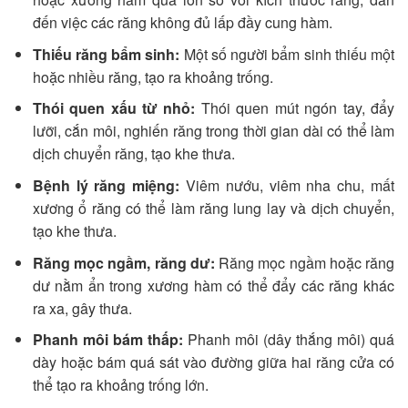
đến việc các răng không đủ lấp đầy cung hàm.
Thiếu răng bẩm sinh:
Một số người bẩm sinh thiếu một
hoặc nhiều răng, tạo ra khoảng trống.
Thói quen xấu từ nhỏ:
Thói quen mút ngón tay, đẩy
lưỡi, cắn môi, nghiến răng trong thời gian dài có thể làm
dịch chuyển răng, tạo khe thưa.
Bệnh lý răng miệng:
Viêm nướu, viêm nha chu, mất
xương ổ răng có thể làm răng lung lay và dịch chuyển,
tạo khe thưa.
Răng mọc ngầm, răng dư:
Răng mọc ngầm hoặc răng
dư nằm ẩn trong xương hàm có thể đẩy các răng khác
ra xa, gây thưa.
Phanh môi bám thấp:
Phanh môi (dây thắng môi) quá
dày hoặc bám quá sát vào đường giữa hai răng cửa có
thể tạo ra khoảng trống lớn.