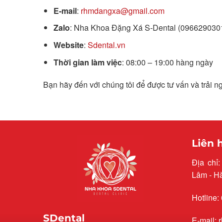
E-mail
:
rhmdangxa@gmail.com
Zalo
: Nha Khoa Đặng Xá S-Dental (096629030
Website
:
Sdental.vn
Thời gian làm việc
: 08:00 – 19:00 hàng ngày
Bạn hãy đến với chúng tôi để được tư vấn và trải n
Liên 
Địa chỉ
Lâm - H
Hotline:
SDental
E-mail: