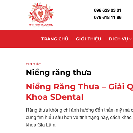
Skip
096 629 03 01
to
076 618 11 86
content
TRANG CHỦ
GIỚI THIỆU
DỊCH VỤ
TIN TỨC
Niềng răng thưa
Niềng Răng Thưa – Giải 
Khoa SDental
Răng thưa không chỉ ảnh hưởng đến thẩm mỹ mà cò
cùng tìm hiểu sâu hơn về tình trạng này, cách khắ
khoa Gia Lâm.