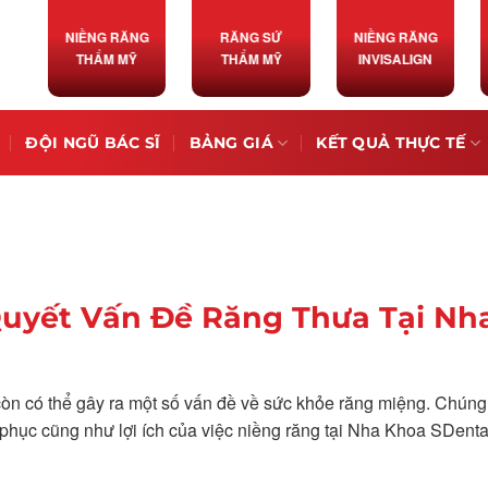
NIỀNG RĂNG
RĂNG SỨ
NIỀNG RĂNG
THẨM MỸ
THẨM MỸ
INVISALIGN
ĐỘI NGŨ BÁC SĨ
BẢNG GIÁ
KẾT QUẢ THỰC TẾ
Quyết Vấn Đề Răng Thưa Tại Nh
n có thể gây ra một số vấn đề về sức khỏe răng miệng. Chúng
c phục cũng như lợi ích của việc niềng răng tại Nha Khoa SDent