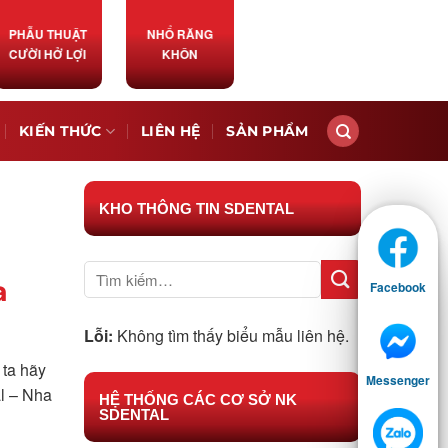
PHẪU THUẬT
NHỔ RĂNG
CƯỜI HỞ LỢI
KHÔN
KIẾN THỨC
LIÊN HỆ
SẢN PHẨM
KHO THÔNG TIN SDENTAL
a
Facebook
Lỗi:
Không tìm thấy biểu mẫu liên hệ.
 ta hãy
Messenger
al – Nha
HỆ THỐNG CÁC CƠ SỞ NK
SDENTAL