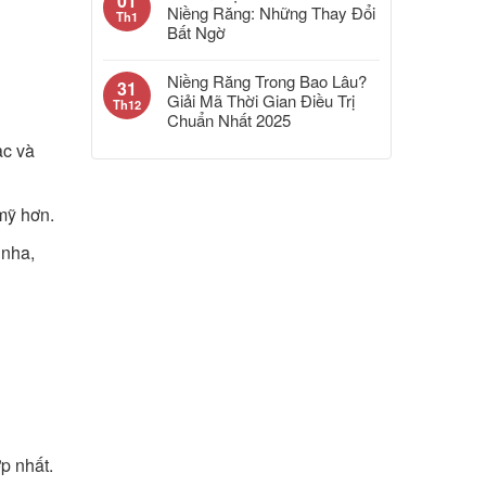
01
Niềng Răng: Những Thay Đổi
Th1
Bất Ngờ
Niềng Răng Trong Bao Lâu?
31
Giải Mã Thời Gian Điều Trị
Th12
Chuẩn Nhất 2025
ạc và
mỹ hơn.
 nha,
p nhất.