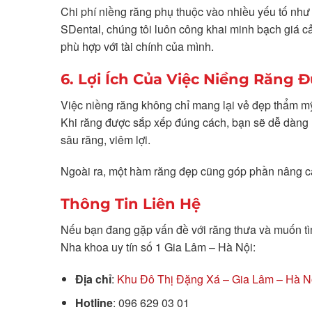
Chi phí niềng răng phụ thuộc vào nhiều yếu tố như l
SDental, chúng tôi luôn công khai minh bạch giá cả
phù hợp với tài chính của mình.
6. Lợi Ích Của Việc Niềng Răng 
Việc niềng răng không chỉ mang lại vẻ đẹp thẩm m
Khi răng được sắp xếp đúng cách, bạn sẽ dễ dàng 
sâu răng, viêm lợi.
Ngoài ra, một hàm răng đẹp cũng góp phần nâng cao 
Thông Tin Liên Hệ
Nếu bạn đang gặp vấn đề với răng thưa và muốn tìm
Nha khoa uy tín số 1 Gia Lâm – Hà Nội:
Địa chỉ
:
Khu Đô Thị Đặng Xá – Gia Lâm – Hà N
Hotline
: 096 629 03 01