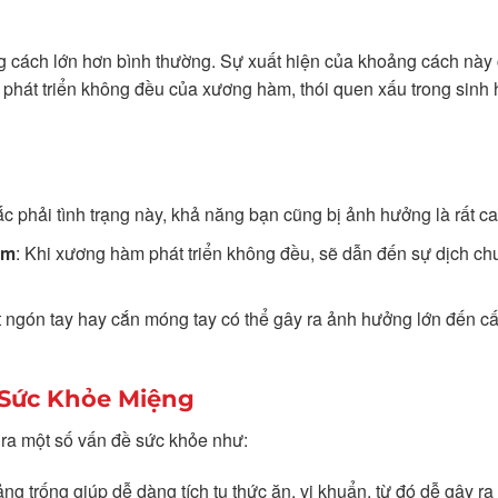
g cách lớn hơn bình thường. Sự xuất hiện của khoảng cách này 
phát triển không đều của xương hàm, thói quen xấu trong sinh 
c phải tình trạng này, khả năng bạn cũng bị ảnh hưởng là rất ca
àm
: Khi xương hàm phát triển không đều, sẽ dẫn đến sự dịch c
 ngón tay hay cắn móng tay có thể gây ra ảnh hưởng lớn đến cấ
 Sức Khỏe Miệng
ra một số vấn đề sức khỏe như:
ng trống giúp dễ dàng tích tụ thức ăn, vi khuẩn, từ đó dễ gây ra