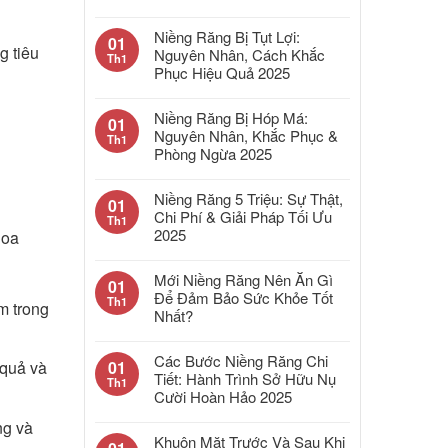
Niềng Răng Bị Tụt Lợi:
01
g tiêu
Nguyên Nhân, Cách Khắc
Th1
Phục Hiệu Quả 2025
Niềng Răng Bị Hóp Má:
01
Nguyên Nhân, Khắc Phục &
Th1
Phòng Ngừa 2025
Niềng Răng 5 Triệu: Sự Thật,
01
Chi Phí & Giải Pháp Tối Ưu
Th1
2025
hoa
Mới Niềng Răng Nên Ăn Gì
01
Để Đảm Bảo Sức Khỏe Tốt
Th1
m trong
Nhất?
Các Bước Niềng Răng Chi
01
 quả và
Tiết: Hành Trình Sở Hữu Nụ
Th1
Cười Hoàn Hảo 2025
ng và
Khuôn Mặt Trước Và Sau Khi