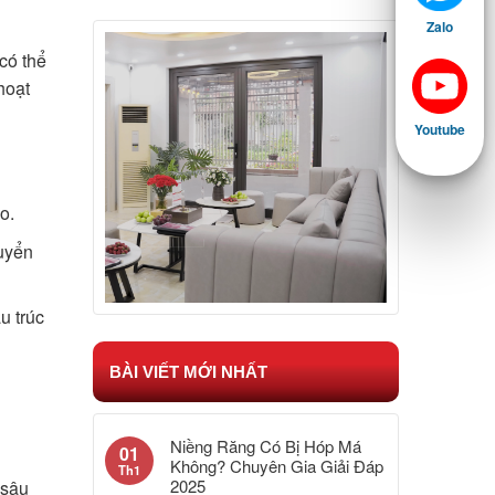
Zalo
có thể
hoạt
Youtube
o.
huyển
u trúc
BÀI VIẾT MỚI NHẤT
Niềng Răng Có Bị Hóp Má
01
Không? Chuyên Gia Giải Đáp
Th1
2025
 sâu