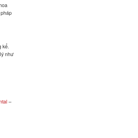
Khoa
g pháp
 kể.
lý như
tal
–