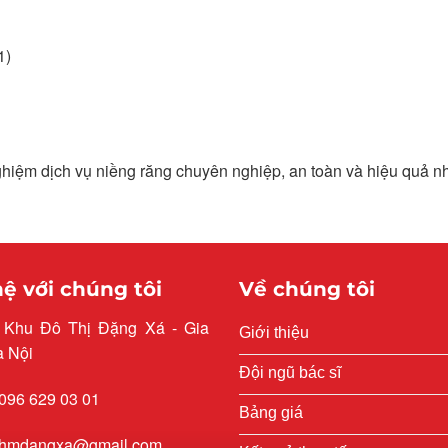
1)
ghiệm dịch vụ niềng răng chuyên nghiệp, an toàn và hiệu quả nh
hệ với chúng tôi
Về chúng tôi
: Khu Đô Thị Đặng Xá - Gia
Giới thiệu
à Nội
Đội ngũ bác sĩ
 096 629 03 01
Bảng giá
 rhmdangxa@gmail.com