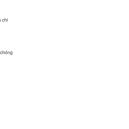
 chi
h chóng