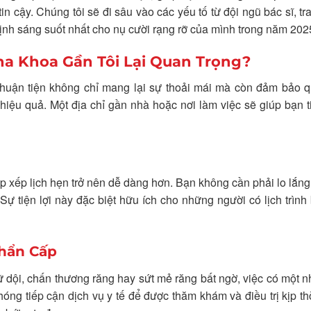
tin cậy. Chúng tôi sẽ đi sâu vào các yếu tố từ đội ngũ bác sĩ, tra
 định sáng suốt nhất cho nụ cười rạng rỡ của mình trong năm 202
a Khoa Gần Tôi Lại Quan Trọng?
thuận tiện không chỉ mang lại sự thoải mái mà còn đảm bảo q
iệu quả. Một địa chỉ gần nhà hoặc nơi làm việc sẽ giúp bạn t
 xếp lịch hẹn trở nên dễ dàng hơn. Bạn không cần phải lo lắng
 Sự tiện lợi này đặc biệt hữu ích cho những người có lịch trình
hẩn Cấp
dội, chấn thương răng hay sứt mẻ răng bất ngờ, việc có một 
óng tiếp cận dịch vụ y tế để được thăm khám và điều trị kịp th