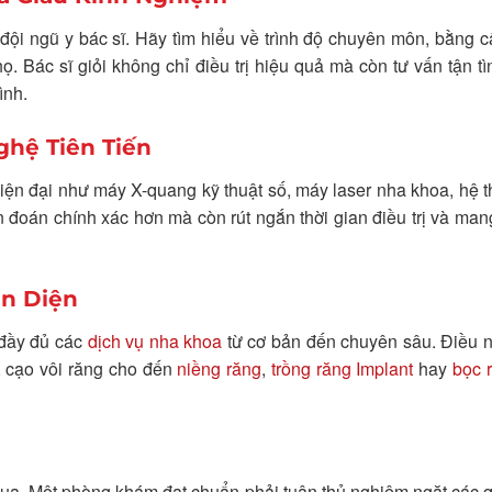
đội ngũ y bác sĩ. Hãy tìm hiểu về trình độ chuyên môn, bằng c
. Bác sĩ giỏi không chỉ điều trị hiệu quả mà còn tư vấn tận tì
ình.
ghệ Tiên Tiến
 hiện đại như máy X-quang kỹ thuật số, máy laser nha khoa, hệ 
 đoán chính xác hơn mà còn rút ngắn thời gian điều trị và mang 
àn Diện
 đầy đủ các
dịch vụ nha khoa
từ cơ bản đến chuyên sâu. Điều 
, cạo vôi răng cho đến
niềng răng
,
trồng răng Implant
hay
bọc 
qua. Một phòng khám đạt chuẩn phải tuân thủ nghiêm ngặt các q