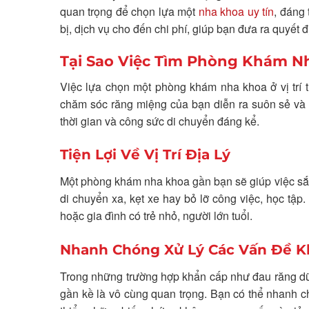
quan trọng để chọn lựa một
nha khoa uy tín
, đáng 
bị, dịch vụ cho đến chi phí, giúp bạn đưa ra quyết
Tại Sao Việc Tìm Phòng Khám Nh
Việc lựa chọn một phòng khám nha khoa ở vị trí 
chăm sóc răng miệng của bạn diễn ra suôn sẻ và h
thời gian và công sức di chuyển đáng kể.
Tiện Lợi Về Vị Trí Địa Lý
Một phòng khám nha khoa gần bạn sẽ giúp việc sắp
di chuyển xa, kẹt xe hay bỏ lỡ công việc, học tập.
hoặc gia đình có trẻ nhỏ, người lớn tuổi.
Nhanh Chóng Xử Lý Các Vấn Đề K
Trong những trường hợp khẩn cấp như đau răng dữ 
gần kề là vô cùng quan trọng. Bạn có thể nhanh ch