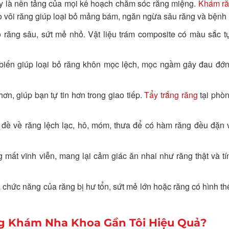
 là nền tảng của mọi kế hoạch chăm sóc răng miệng.
Khám ră
o vôi răng giúp loại bỏ mảng bám, ngăn ngừa sâu răng và bệnh
 răng sâu, sứt mẻ nhỏ. Vật liệu trám composite có màu sắc t
 biến giúp loại bỏ răng khôn mọc lệch, mọc ngầm gây đau đớn
ơn, giúp bạn tự tin hơn trong giao tiếp.
Tẩy trắng răng
tại phò
đề về răng lệch lạc, hô, móm, thưa để có hàm răng đều đặn 
 mất vĩnh viễn, mang lại cảm giác ăn nhai như răng thật và t
 chức năng của răng bị hư tổn, sứt mẻ lớn hoặc răng có hình t
g Khám Nha Khoa Gần Tôi Hiệu Quả?