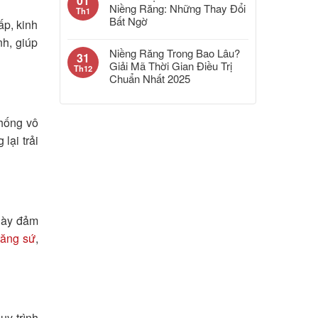
01
Niềng Răng: Những Thay Đổi
Th1
Bất Ngờ
ấp, kinh
nh, giúp
Niềng Răng Trong Bao Lâu?
31
Giải Mã Thời Gian Điều Trị
Th12
Chuẩn Nhất 2025
thống vô
lại trải
này đảm
răng sứ
,
uy trình