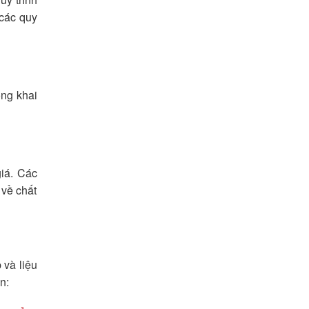
 các quy
ông khai
iá. Các
 về chất
 và liệu
n: