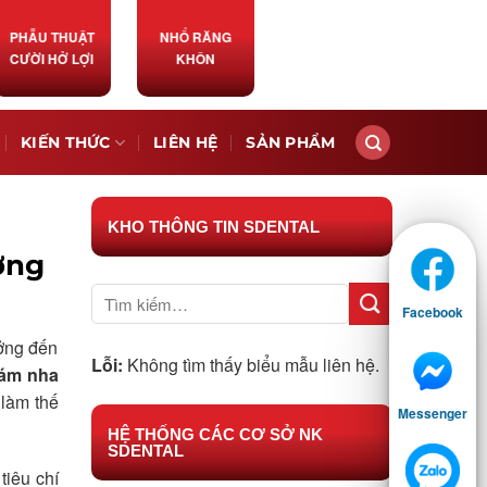
PHẪU THUẬT
NHỔ RĂNG
CƯỜI HỞ LỢI
KHÔN
KIẾN THỨC
LIÊN HỆ
SẢN PHẨM
KHO THÔNG TIN SDENTAL
ợng
Facebook
ưởng đến
Lỗi:
Không tìm thấy biểu mẫu liên hệ.
ám nha
 làm thế
Messenger
HỆ THỐNG CÁC CƠ SỞ NK
SDENTAL
tiêu chí