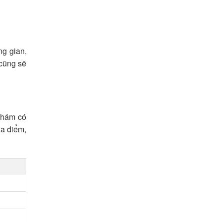
ng gian,
 cũng sẽ
 khám có
ịa điểm,