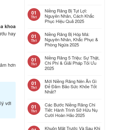
Niềng Răng Bị Tụt Lợi:
01
Nguyên Nhân, Cách Khắc
Th1
Phục Hiệu Quả 2025
a khoa
nướu hay
Niềng Răng Bị Hóp Má:
01
Nguyên Nhân, Khắc Phục &
Th1
Phòng Ngừa 2025
Niềng Răng 5 Triệu: Sự Thật,
01
Chi Phí & Giải Pháp Tối Ưu
Th1
 tâm hơn
2025
Mới Niềng Răng Nên Ăn Gì
01
Để Đảm Bảo Sức Khỏe Tốt
Th1
Nhất?
lý với
Các Bước Niềng Răng Chi
01
Tiết: Hành Trình Sở Hữu Nụ
Th1
Cười Hoàn Hảo 2025
Khuôn Mặt Trước Và Sau Khi