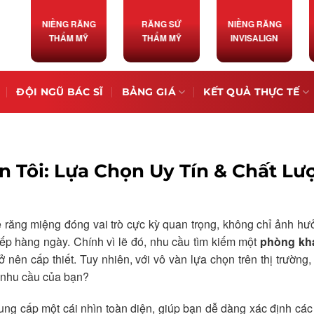
NIỀNG RĂNG
RĂNG SỨ
NIỀNG RĂNG
THẨM MỸ
THẨM MỸ
INVISALIGN
ĐỘI NGŨ BÁC SĨ
BẢNG GIÁ
KẾT QUẢ THỰC TẾ
Tôi: Lựa Chọn Uy Tín & Chất Lư
 răng miệng đóng vai trò cực kỳ quan trọng, không chỉ ảnh h
tiếp hàng ngày. Chính vì lẽ đó, nhu cầu tìm kiếm một
phòng kh
 nên cấp thiết. Tuy nhiên, với vô vàn lựa chọn trên thị trường,
i nhu cầu của bạn?
ng cấp một cái nhìn toàn diện, giúp bạn dễ dàng xác định các 