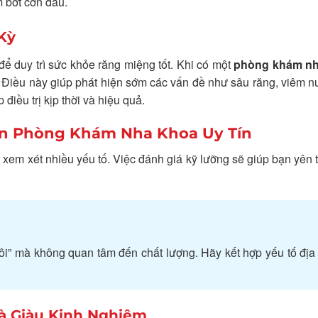
 bớt cơn đau.
Kỳ
để duy trì sức khỏe răng miệng tốt. Khi có một
phòng khám nh
n. Điều này giúp phát hiện sớm các vấn đề như sâu răng, viêm 
iều trị kịp thời và hiệu quả.
ọn Phòng Khám Nha Khoa Uy Tín
 xem xét nhiều yếu tố. Việc đánh giá kỹ lưỡng sẽ giúp bạn yên
i” mà không quan tâm đến chất lượng. Hãy kết hợp yếu tố địa 
à Giàu Kinh Nghiệm