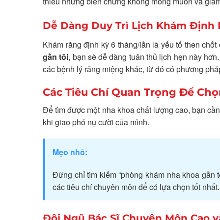
thiểu những biến chứng không mong muốn và giảm
Dễ Dàng Duy Trì Lịch Khám Định 
Khám răng định kỳ 6 tháng/lần là yếu tố then chốt 
gần tôi
, bạn sẽ dễ dàng tuân thủ lịch hẹn này hơ
các bệnh lý răng miệng khác, từ đó có phương pháp đ
Các Tiêu Chí Quan Trọng Để Ch
Để tìm được một nha khoa chất lượng cao, bạn cần
khi giao phó nụ cười của mình.
Mẹo nhỏ:
Đừng chỉ tìm kiếm “phòng khám nha khoa gần tô
các tiêu chí chuyên môn để có lựa chọn tốt nhất.
Đội Ngũ Bác Sĩ Chuyên Môn Cao v