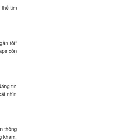
 thể tìm
ần tôi”
Maps còn
đáng tin
cái nhìn
ồn thông
ng khám.