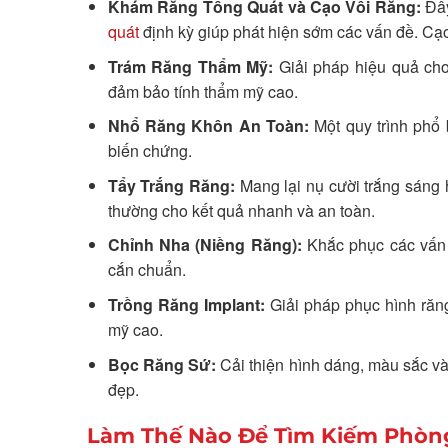
Khám Răng Tổng Quát và Cạo Vôi Răng:
Đây
quát
định kỳ giúp phát hiện sớm các vấn đề. Cạ
Trám Răng Thẩm Mỹ:
Giải pháp hiệu quả cho
đảm bảo tính thẩm mỹ cao.
Nhổ Răng Khôn An Toàn:
Một quy trình phổ
biến chứng.
Tẩy Trắng Răng:
Mang lại nụ cười trắng sáng h
thường cho kết quả nhanh và an toàn.
Chỉnh Nha (Niềng Răng):
Khắc phục các vấn 
cắn chuẩn.
Trồng Răng Implant:
Giải pháp phục hình răng
mỹ cao.
Bọc Răng Sứ:
Cải thiện hình dáng, màu sắc và
đẹp.
Làm Thế Nào Để Tìm Kiếm Phòn