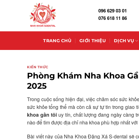
Skip
096 629 03 01
to
076 618 11 86
content
TRANG CHỦ
GIỚI THIỆU
DỊCH VỤ
KIẾN THỨC
Phòng Khám Nha Khoa Gần 
2025
Trong cuộc sống hiện đại, việc chăm sóc sức khỏe
sức khỏe tổng thể mà còn cả sự tự tin trong giao 
khoa gần tôi
uy tín, chất lượng đang ngày càng trở
nào để tìm được địa chỉ nha khoa phù hợp nhất vớ
Bài viết này của Nha Khoa Đặng Xá S-dental sẽ cu