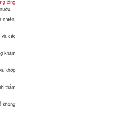
ng tổng
 nướu.
ự nhiên,
 và các
ng khám
và khớp
ính thẩm
hể không