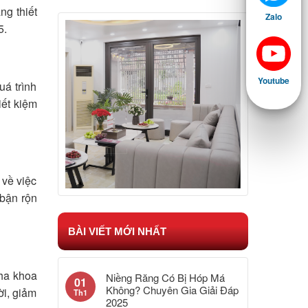
ng thiết
Zalo
5.
Youtube
uá trình
iết kiệm
 về việc
 bận rộn
BÀI VIẾT MỚI NHẤT
nha khoa
Niềng Răng Có Bị Hóp Má
01
Không? Chuyên Gia Giải Đáp
ời, giảm
Th1
2025