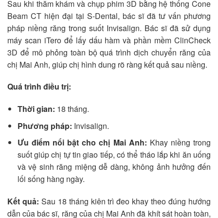
Sau khi thăm khám và chụp phim 3D bằng hệ thống Cone
Beam CT hiện đại tại S-Dental, bác sĩ đã tư vấn phương
pháp niềng răng trong suốt Invisalign. Bác sĩ đã sử dụng
máy scan iTero để lấy dấu hàm và phần mềm ClinCheck
3D để mô phỏng toàn bộ quá trình dịch chuyển răng của
chị Mai Anh, giúp chị hình dung rõ ràng kết quả sau niềng.
Quá trình điều trị:
Thời gian:
18 tháng.
Phương pháp:
Invisalign.
Ưu điểm nổi bật cho chị Mai Anh:
Khay niềng trong
suốt giúp chị tự tin giao tiếp, có thể tháo lắp khi ăn uống
và vệ sinh răng miệng dễ dàng, không ảnh hưởng đến
lối sống hàng ngày.
Kết quả:
Sau 18 tháng kiên trì đeo khay theo đúng hướng
dẫn của bác sĩ, răng của chị Mai Anh đã khít sát hoàn toàn,