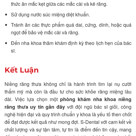
thức ăn mắc kẹt giữa các mắc cài và kẽ răng.
Sử dụng nước súc miệng diệt khuẩn.
Tránh ăn các thực phẩm quá dai, cứng, dính, hoặc quá
ngọt để bảo vệ mắc cài và răng.
Đến nha khoa thăm khám định kỳ theo lịch hẹn của bác
sĩ.
Kết Luận
Niềng răng thưa không chỉ là hành trình tìm lại nụ cười
thẩm mỹ mà còn là đầu tư cho sức khỏe răng miệng lâu
dài. Việc lựa chọn một
phòng khám nha khoa niềng
răng thưa uy tín gần đây
với đội ngũ bác sĩ giỏi, công
nghệ hiện đại và quy trình chuẩn y khoa là yếu tố then chốt
để đạt được kết quả như mong đợi. S-Dental với cam kết về
chất lượng và sự tận tâm, tự tin là điểm đến tin cậy, mang