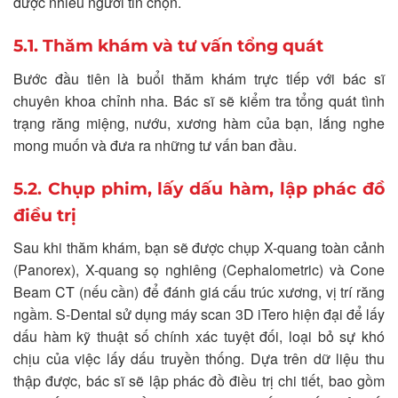
được nhiều người tin chọn.
5.1. Thăm khám và tư vấn tổng quát
Bước đầu tiên là buổi thăm khám trực tiếp với bác sĩ
chuyên khoa chỉnh nha. Bác sĩ sẽ kiểm tra tổng quát tình
trạng răng miệng, nướu, xương hàm của bạn, lắng nghe
mong muốn và đưa ra những tư vấn ban đầu.
5.2. Chụp phim, lấy dấu hàm, lập phác đồ
điều trị
Sau khi thăm khám, bạn sẽ được chụp X-quang toàn cảnh
(Panorex), X-quang sọ nghiêng (Cephalometric) và Cone
Beam CT (nếu cần) để đánh giá cấu trúc xương, vị trí răng
ngầm. S-Dental sử dụng máy scan 3D iTero hiện đại để lấy
dấu hàm kỹ thuật số chính xác tuyệt đối, loại bỏ sự khó
chịu của việc lấy dấu truyền thống. Dựa trên dữ liệu thu
thập được, bác sĩ sẽ lập phác đồ điều trị chi tiết, bao gồm