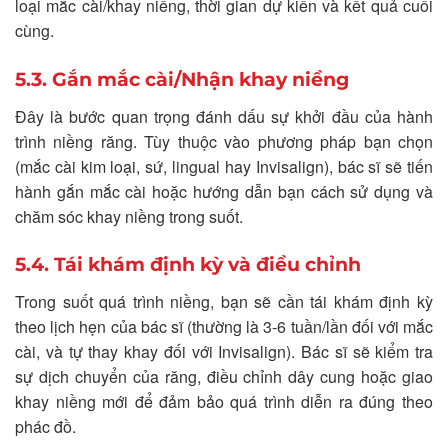
loại mắc cài/khay niềng, thời gian dự kiến và kết quả cuối
cùng.
5.3. Gắn mắc cài/Nhận khay niềng
Đây là bước quan trọng đánh dấu sự khởi đầu của hành
trình niềng răng. Tùy thuộc vào phương pháp bạn chọn
(mắc cài kim loại, sứ, lingual hay Invisalign), bác sĩ sẽ tiến
hành gắn mắc cài hoặc hướng dẫn bạn cách sử dụng và
chăm sóc khay niềng trong suốt.
5.4. Tái khám định kỳ và điều chỉnh
Trong suốt quá trình niềng, bạn sẽ cần tái khám định kỳ
theo lịch hẹn của bác sĩ (thường là 3-6 tuần/lần đối với mắc
cài, và tự thay khay đối với Invisalign). Bác sĩ sẽ kiểm tra
sự dịch chuyển của răng, điều chỉnh dây cung hoặc giao
khay niềng mới để đảm bảo quá trình diễn ra đúng theo
phác đồ.