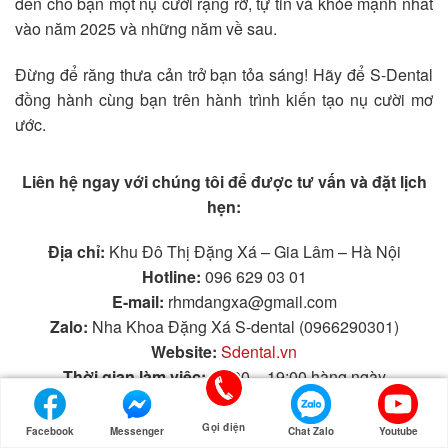
đến cho bạn một nụ cười rạng rỡ, tự tin và khỏe mạnh nhất
vào năm 2025 và những năm về sau.
Đừng để răng thưa cản trở bạn tỏa sáng! Hãy để S-Dental
đồng hành cùng bạn trên hành trình kiến tạo nụ cười mơ
ước.
Liên hệ ngay với chúng tôi để được tư vấn và đặt lịch
hẹn:
Địa chỉ:
Khu Đô Thị Đặng Xá – Gia Lâm – Hà Nội
Hotline:
096 629 03 01
E-mail:
rhmdangxa@gmail.com
Zalo:
Nha Khoa Đặng Xá S-dental (0966290301)
Website:
Sdental.vn
Thời gian làm việc:
08:00 – 19:00 hàng ngày
Gọi điện
Facebook
Messenger
Chat Zalo
Youtube