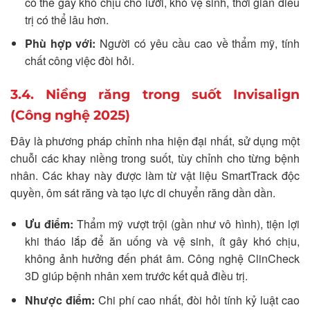
có thể gây khó chịu cho lưỡi, khó vệ sinh, thời gian điều
trị có thể lâu hơn.
Phù hợp với:
Người có yêu cầu cao về thẩm mỹ, tính
chất công việc đòi hỏi.
3.4. Niềng răng trong suốt Invisalign
(Công nghệ 2025)
Đây là phương pháp chỉnh nha hiện đại nhất, sử dụng một
chuỗi các khay niềng trong suốt, tùy chỉnh cho từng bệnh
nhân. Các khay này được làm từ vật liệu SmartTrack độc
quyền, ôm sát răng và tạo lực di chuyển răng dần dần.
Ưu điểm:
Thẩm mỹ vượt trội (gần như vô hình), tiện lợi
khi tháo lắp để ăn uống và vệ sinh, ít gây khó chịu,
không ảnh hưởng đến phát âm. Công nghệ ClinCheck
3D giúp bệnh nhân xem trước kết quả điều trị.
Nhược điểm:
Chi phí cao nhất, đòi hỏi tính kỷ luật cao