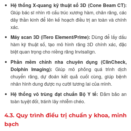
Hệ thống X-quang kỹ thuật số 3D (Cone Beam CT):
Giúp bác sĩ nhìn rõ cấu trúc xương hàm, chân răng, các
dây thần kinh để lên kế hoạch điều trị an toàn và chính
xác.
Máy scan 3D (iTero Element/Prime):
Dùng để lấy dấu
hàm kỹ thuật số, tạo mô hình răng 3D chính xác, đặc
biệt quan trọng cho niềng răng Invisalign.
Phần mềm chỉnh nha chuyên dụng (ClinCheck,
Dolphin Imaging):
Giúp mô phỏng quá trình dịch
chuyển răng, dự đoán kết quả cuối cùng, giúp bệnh
nhân hình dung được nụ cười tương lai của mình.
Hệ thống vô trùng đạt chuẩn Bộ Y tế:
Đảm bảo an
toàn tuyệt đối, tránh lây nhiễm chéo.
4.3. Quy trình điều trị chuẩn y khoa, minh
bạch