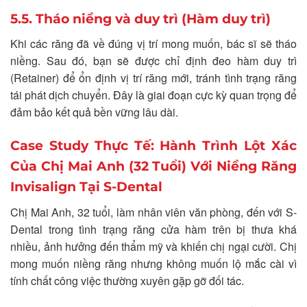
5.5. Tháo niềng và duy trì (Hàm duy trì)
Khi các răng đã về đúng vị trí mong muốn, bác sĩ sẽ tháo
niềng. Sau đó, bạn sẽ được chỉ định đeo hàm duy trì
(Retainer) để ổn định vị trí răng mới, tránh tình trạng răng
tái phát dịch chuyển. Đây là giai đoạn cực kỳ quan trọng để
đảm bảo kết quả bền vững lâu dài.
Case Study Thực Tế: Hành Trình Lột Xác
Của Chị Mai Anh (32 Tuổi) Với Niềng Răng
Invisalign Tại S-Dental
Chị Mai Anh, 32 tuổi, làm nhân viên văn phòng, đến với S-
Dental trong tình trạng răng cửa hàm trên bị thưa khá
nhiều, ảnh hưởng đến thẩm mỹ và khiến chị ngại cười. Chị
mong muốn niềng răng nhưng không muốn lộ mắc cài vì
tính chất công việc thường xuyên gặp gỡ đối tác.