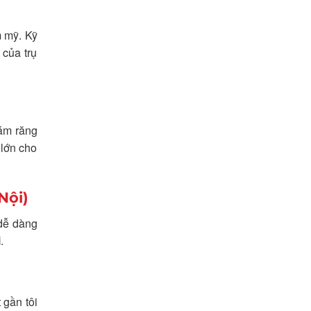
m mỹ. Kỹ
 của trụ
rám răng
 lớn cho
Nội)
dễ dàng
i
.
 gần tôi