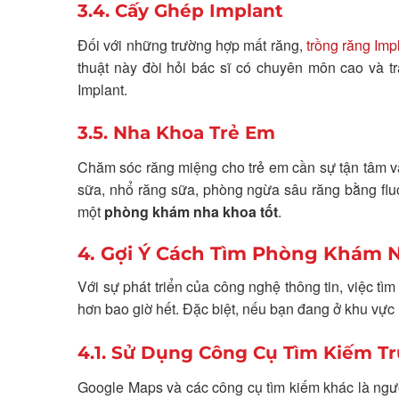
3.4. Cấy Ghép Implant
Đối với những trường hợp mất răng,
trồng răng Imp
thuật này đòi hỏi bác sĩ có chuyên môn cao và t
Implant.
3.5. Nha Khoa Trẻ Em
Chăm sóc răng miệng cho trẻ em cần sự tận tâm và
sữa, nhổ răng sữa, phòng ngừa sâu răng bằng fluo
một
phòng khám nha khoa tốt
.
4. Gợi Ý Cách Tìm Phòng Khám N
Với sự phát triển của công nghệ thông tin, việc tì
hơn bao giờ hết. Đặc biệt, nếu bạn đang ở khu vực
4.1. Sử Dụng Công Cụ Tìm Kiếm T
Google Maps và các công cụ tìm kiếm khác là ngườ