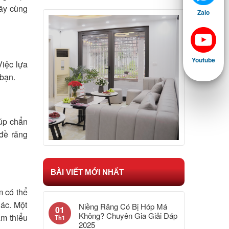
ãy cùng
Zalo
Youtube
Việc lựa
 bạn.
iúp chẩn
 đề răng
BÀI VIẾT MỚI NHẤT
m có thể
ác. Một
Niềng Răng Có Bị Hóp Má
01
Không? Chuyên Gia Giải Đáp
ảm thiểu
Th1
2025