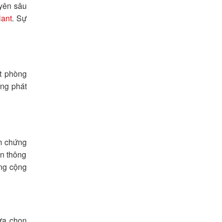
yên sâu
lant
. Sự
ột phòng
ông phát
ểm chứng
ồn thông
ong cộng
lựa chọn