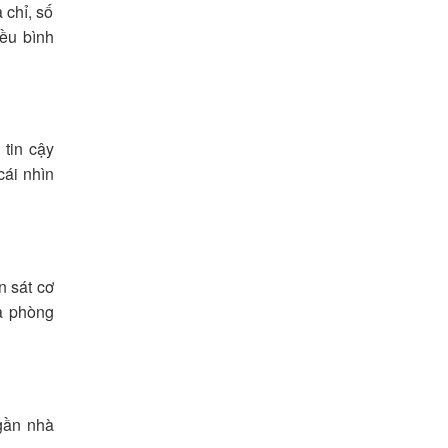
 chỉ, số
iều bình
 tin cậy
cái nhìn
n sát cơ
ủa phòng
gần nhà