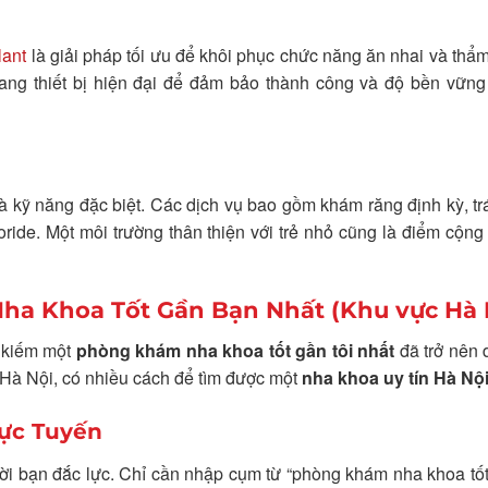
lant
là giải pháp tối ưu để khôi phục chức năng ăn nhai và thẩ
rang thiết bị hiện đại để đảm bảo thành công và độ bền vững
 kỹ năng đặc biệt. Các dịch vụ bao gồm khám răng định kỳ, t
ride. Một môi trường thân thiện với trẻ nhỏ cũng là điểm cộng
ha Khoa Tốt Gần Bạn Nhất (Khu vực Hà 
m kiếm một
phòng khám nha khoa tốt gần tôi nhất
đã trở nên 
 Hà Nội, có nhiều cách để tìm được một
nha khoa uy tín Hà Nộ
rực Tuyến
i bạn đắc lực. Chỉ cần nhập cụm từ “phòng khám nha khoa tốt