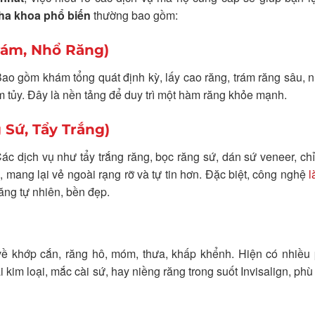
ha khoa phổ biến
thường bao gồm:
rám, Nhổ Răng)
Bao gồm khám tổng quát định kỳ, lấy cao răng, trám răng sâu, 
êm tủy. Đây là nền tảng để duy trì một hàm răng khỏe mạnh.
Sứ, Tẩy Trắng)
 dịch vụ như tẩy trắng răng, bọc răng sứ, dán sứ veneer, ch
, mang lại vẻ ngoài rạng rỡ và tự tin hơn. Đặc biệt, công nghệ
l
ăng tự nhiên, bền đẹp.
 về khớp cắn, răng hô, móm, thưa, khấp khểnh. Hiện có nhiều
im loại, mắc cài sứ, hay niềng răng trong suốt Invisalign, phù