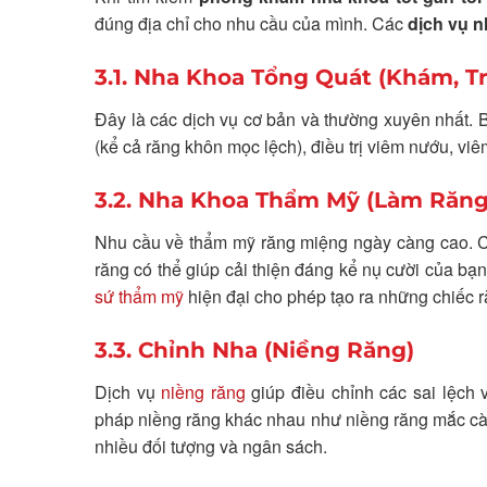
đúng địa chỉ cho nhu cầu của mình. Các
dịch vụ n
3.1. Nha Khoa Tổng Quát (Khám, T
Đây là các dịch vụ cơ bản và thường xuyên nhất. 
(kể cả răng khôn mọc lệch), điều trị viêm nướu, vi
3.2. Nha Khoa Thẩm Mỹ (Làm Răng 
Nhu cầu về thẩm mỹ răng miệng ngày càng cao. Các
răng có thể giúp cải thiện đáng kể nụ cười của bạn
sứ thẩm mỹ
hiện đại cho phép tạo ra những chiếc r
3.3. Chỉnh Nha (Niềng Răng)
Dịch vụ
niềng răng
giúp điều chỉnh các sai lệch
pháp niềng răng khác nhau như niềng răng mắc cài k
nhiều đối tượng và ngân sách.