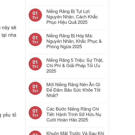
Niềng Răng Bị Tụt Lợi:
01
Nguyên Nhân, Cách Khắc
Th1
Phục Hiệu Quả 2025
c này sẽ
 tại nha
Niềng Răng Bị Hóp Má:
01
Nguyên Nhân, Khắc Phục &
Th1
Phòng Ngừa 2025
Niềng Răng 5 Triệu: Sự Thật,
01
Chi Phí & Giải Pháp Tối Ưu
Th1
2025
Mới Niềng Răng Nên Ăn Gì
01
Để Đảm Bảo Sức Khỏe Tốt
Th1
Nhất?
Các Bước Niềng Răng Chi
01
Tiết: Hành Trình Sở Hữu Nụ
g yếu tố
Th1
Cười Hoàn Hảo 2025
Khuôn Mặt Trước Và Sau Khi