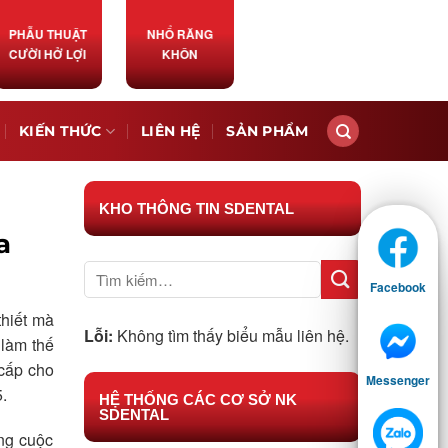
PHẪU THUẬT
NHỔ RĂNG
CƯỜI HỞ LỢI
KHÔN
KIẾN THỨC
LIÊN HỆ
SẢN PHẨM
KHO THÔNG TIN SDENTAL
a
Facebook
thiết mà
Lỗi:
Không tìm thấy biểu mẫu liên hệ.
 làm thế
 cấp cho
Messenger
.
HỆ THỐNG CÁC CƠ SỞ NK
SDENTAL
ng cuộc