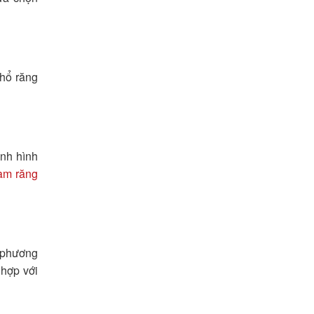
nhổ răng
ỉnh hình
àm răng
 phương
 hợp với