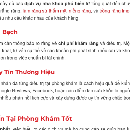
 đầy đủ các
dịch vụ nha khoa phổ biến
từ tổng quát đến chu
trắng răng,
làm răng sứ thẩm mỹ
,
niềng răng
, và
trồng răng Imp
iều nhu cầu khác nhau của khách hàng.
h Bạch
hám cần thông báo rõ ràng về
chi phí khám răng
và điều trị. M
khai, tư vấn cụ thể về các khoản phí phát sinh (nếu có) và kh
n trong việc chuẩn bị tài chính.
y Tín Thương Hiệu
nhân đã từng điều trị tại phòng khám là cách hiệu quả để ki
Google Reviews, Facebook, hoặc các diễn đàn sức khỏe là ngu
nhiều phản hồi tích cực và xây dựng được uy tín vững chắc tr
ến Tại Phòng Khám Tốt
 nhất
, việc hiểu rõ các dịch vụ mà họ cung cấp sẽ giúp bạn 