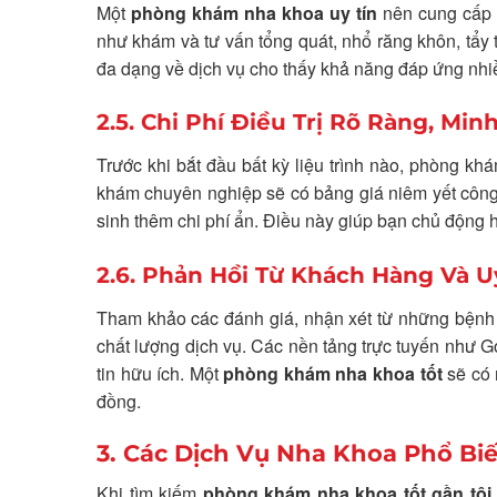
Một
phòng khám nha khoa uy tín
nên cung cấp
như khám và tư vấn tổng quát, nhổ răng khôn, tẩy 
đa dạng về dịch vụ cho thấy khả năng đáp ứng nh
2.5. Chi Phí Điều Trị Rõ Ràng, Min
Trước khi bắt đầu bất kỳ liệu trình nào, phòng k
khám chuyên nghiệp sẽ có bảng giá niêm yết công 
sinh thêm chi phí ẩn. Điều này giúp bạn chủ động hơ
2.6. Phản Hồi Từ Khách Hàng Và U
Tham khảo các đánh giá, nhận xét từ những bệnh 
chất lượng dịch vụ. Các nền tảng trực tuyến như 
tin hữu ích. Một
phòng khám nha khoa tốt
sẽ có 
đồng.
3. Các Dịch Vụ Nha Khoa Phổ Bi
Khi tìm kiếm
phòng khám nha khoa tốt gần tôi