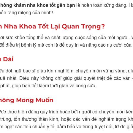
hòng khám nha khoa tốt gần bạn
là hoàn toàn xứng đáng. H
khỏe răng miệng của mình!
m Nha Khoa Tốt Lại Quan Trọng?
ới sức khỏe tổng thể và chất lượng cuộc sống của mỗi người. 
để điều trị bệnh lý mà còn là để duy trì và nâng cao nụ cười của
u Dài
u đội ngũ bác sĩ giàu kinh nghiệm, chuyên môn vững vàng, g
uả nhất. Điều này không chỉ giúp giải quyết triệt để các vấn
hát, giúp bạn tiết kiệm thời gian và công sức.
 Không Mong Muốn
ược thực hiện đúng quy trình hoặc bởi người có chuyên môn ké
rùng, tổn thương thần kinh, hoặc các vấn đề nghiêm trọng kh
 ngặt các tiêu chuẩn y tế, đảm bảo vô trùng tuyệt đối, từ đó gi