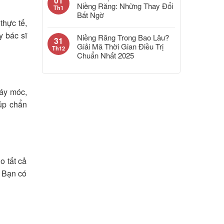
01
Niềng Răng: Những Thay Đổi
Th1
Bất Ngờ
thực tế,
y bác sĩ
Niềng Răng Trong Bao Lâu?
31
Giải Mã Thời Gian Điều Trị
Th12
Chuẩn Nhất 2025
áy móc,
iúp chẩn
o tất cả
. Bạn có