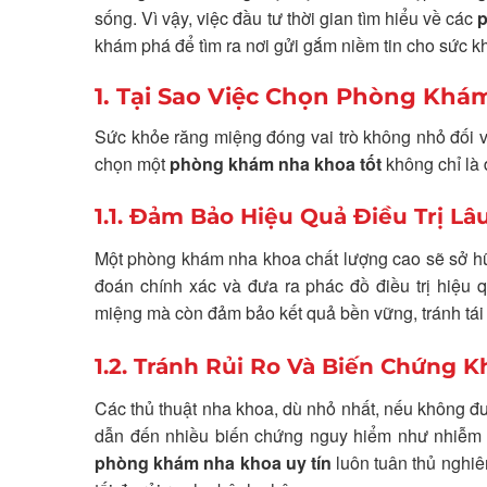
sống. Vì vậy, việc đầu tư thời gian tìm hiểu về các
p
khám phá để tìm ra nơi gửi gắm niềm tin cho sức 
1. Tại Sao Việc Chọn Phòng Khá
Sức khỏe răng miệng đóng vai trò không nhỏ đối v
chọn một
phòng khám nha khoa tốt
không chỉ là 
1.1. Đảm Bảo Hiệu Quả Điều Trị Lâ
Một phòng khám nha khoa chất lượng cao sẽ sở hữ
đoán chính xác và đưa ra phác đồ điều trị hiệu q
miệng mà còn đảm bảo kết quả bền vững, tránh tái p
1.2. Tránh Rủi Ro Và Biến Chứng
Các thủ thuật nha khoa, dù nhỏ nhất, nếu không đ
dẫn đến nhiều biến chứng nguy hiểm như nhiễm t
phòng khám nha khoa uy tín
luôn tuân thủ nghiêm