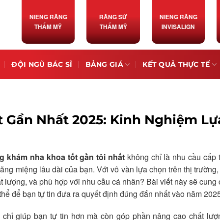
NIỀNG RĂNG
RĂNG SỨ
NIỀNG RĂNG
THẨM MỸ
THẨM MỸ
INVISALIGN
ĐỘI NGŨ BÁC SĨ
BẢNG GIÁ
KẾT QUẢ THỰC TẾ
 Gần Nhất 2025: Kinh Nghiệm Lự
g khám nha khoa tốt gần tôi nhất
không chỉ là nhu cầu cấp 
ng miệng lâu dài của bạn. Với vô vàn lựa chọn trên thị trường,
ất lượng, và phù hợp với nhu cầu cá nhân? Bài viết này sẽ cung
thể để bạn tự tin đưa ra quyết định đúng đắn nhất vào năm 2025
 chỉ giúp bạn tự tin hơn mà còn góp phần nâng cao chất lượ