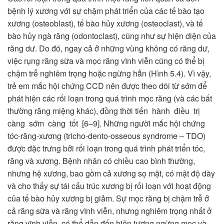
bệnh lý xương với sự chậm phát triển của các tế bào tạo
xương (osteoblast), tế bào hủy xương (osteoclast), và tế
bào hủy ngà răng (odontoclast), cũng như sự hiện diện của
răng dư. Do đó, ngay cả ở những vùng không có răng dư,
việc rụng răng sữa và mọc răng vĩnh viễn cũng có thể bị
chậm trễ nghiêm trọng hoặc ngừng hẳn (Hình 5.4). Vì vậy,
trẻ em mắc hội chứng CCD nên được theo dõi từ sớm để
phát hiện các rối loạn trong quá trình mọc răng (và các bất
thường răng miệng khác), đồng thời tiến hành điều trị
càng sớm càng tốt [6–9]. Những người mắc hội chứng
tóc-răng-xương (tricho-dento-osseous syndrome – TDO)
được đặc trưng bởi rối loạn trong quá trình phát triển tóc,
răng và xương. Bệnh nhân có chiều cao bình thường,
nhưng hệ xương, bao gồm cả xương sọ mặt, có mật độ dày
và cho thấy sự tái cấu trúc xương bị rối loạn với hoạt động
của tế bào hủy xương bị giảm. Sự mọc răng bị chậm trễ ở
cả răng sữa và răng vĩnh viễn, nhưng nghiêm trọng nhất ở
răng vĩnh viễn, có thể dẫn đến hiện tượng ngừng mọc và