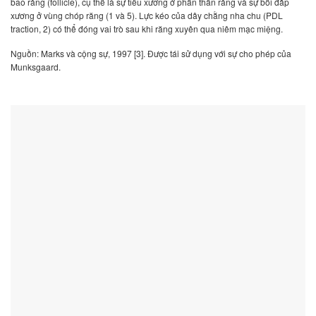
bao răng (follicle), cụ thể là sự tiêu xương ở phần thân răng và sự bồi đắp
xương ở vùng chóp răng (1 và 5). Lực kéo của dây chằng nha chu (PDL
traction, 2) có thể đóng vai trò sau khi răng xuyên qua niêm mạc miệng.
Nguồn: Marks và cộng sự, 1997 [3]. Được tái sử dụng với sự cho phép của
Munksgaard.