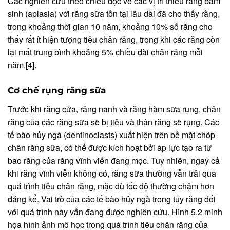
Các nghiên cứu theo chiều dọc về các vị trí thiếu răng bẩm
sinh (aplasia) với răng sữa tồn tại lâu dài đã cho thấy rằng,
trong khoảng thời gian 10 năm, khoảng 10% số răng cho
thấy rất ít hiện tượng tiêu chân răng, trong khi các răng còn
lại mất trung bình khoảng 5% chiều dài chân răng mỗi
năm.[4].
Cơ chế rụng răng sữa
Trước khi răng cửa, răng nanh và răng hàm sữa rụng, chân
răng của các răng sữa sẽ bị tiêu và thân răng sẽ rụng. Các
tế bào hủy ngà (dentinoclasts) xuất hiện trên bề mặt chóp
chân răng sữa, có thể được kích hoạt bởi áp lực tạo ra từ
bao răng của răng vĩnh viễn đang mọc. Tuy nhiên, ngay cả
khi răng vĩnh viễn không có, răng sữa thường vẫn trải qua
quá trình tiêu chân răng, mặc dù tốc độ thường chậm hơn
đáng kể. Vai trò của các tế bào hủy ngà trong tủy răng đối
với quá trình này vẫn đang được nghiên cứu. Hình 5.2 minh
họa hình ảnh mô học trong quá trình tiêu chân răng của