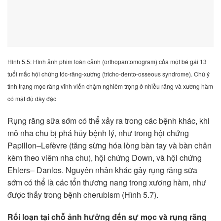
Hình 5.5: Hình ảnh phim toàn cảnh (orthopantomogram) của một bé gái 13
tuổi mắc hội chứng tóc-răng-xương (tricho-dento-osseous syndrome). Chú ý
tình trạng mọc răng vĩnh viễn chậm nghiêm trọng ở nhiều răng và xương hàm
có mật độ dày đặc
Rụng răng sữa sớm có thể xảy ra trong các bệnh khác, khi
mô nha chu bị phá hủy bệnh lý, như trong hội chứng
Papillon–Lefèvre (tăng sừng hóa lòng bàn tay và bàn chân
kèm theo viêm nha chu), hội chứng Down, và hội chứng
Ehlers– Danlos. Nguyên nhân khác gây rụng răng sữa
sớm có thể là các tổn thương nang trong xương hàm, như
được thấy trong bệnh cherubism (Hình 5.7).
Rối loạn tại chỗ ảnh hưởng đến sự mọc và rụng răng