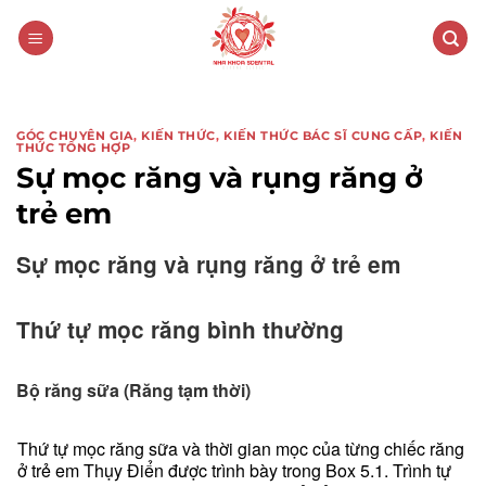
Skip
to
content
GÓC CHUYÊN GIA
,
KIẾN THỨC
,
KIẾN THỨC BÁC SĨ CUNG CẤP
,
KIẾN
THỨC TỔNG HỢP
Sự mọc răng và rụng răng ở
trẻ em
Sự mọc răng và rụng răng ở trẻ em
Thứ tự mọc răng bình thường
Bộ
răng
sữa
(Răng
tạm
thời)
Thứ tự mọc răng sữa và thời gian mọc của từng chiếc răng
ở trẻ em Thụy Điển được trình bày trong Box 5.1. Trình tự