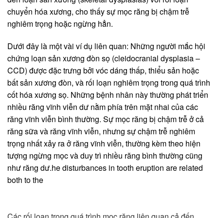
chuyển hóa xương, cho thấy sự mọc răng bị chậm trễ
nghiêm trọng hoặc ngừng hẳn.
Dưới đây là một vài ví dụ liên quan: Những người mắc hội
chứng loạn sản xương đòn sọ (cleidocranial dysplasia –
CCD) được đặc trưng bởi vóc dáng thấp, thiểu sản hoặc
bất sản xương đòn, và rối loạn nghiêm trọng trong quá trình
cốt hóa xương sọ. Những bệnh nhân này thường phát triển
nhiều răng vĩnh viễn dư nằm phía trên mặt nhai của các
răng vĩnh viễn bình thường. Sự mọc răng bị chậm trễ ở cả
răng sữa và răng vĩnh viễn, nhưng sự chậm trễ nghiêm
trọng nhất xảy ra ở răng vĩnh viễn, thường kèm theo hiện
tượng ngừng mọc và duy trì nhiều răng bình thường cũng
như răng dư.he disturbances in tooth eruption are related
both to the
Các rối loạn trong quá trình mọc răng liên quan cả đến