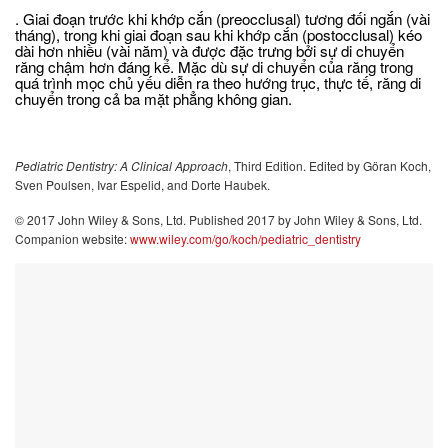
. Giai đoạn trước khi khớp cắn (preocclusal) tương đối ngắn (vài
tháng), trong khi giai đoạn sau khi khớp cắn (postocclusal) kéo
dài hơn nhiều (vài năm) và được đặc trưng bởi sự di chuyển
răng chậm hơn đáng kể. Mặc dù sự di chuyển của răng trong
quá trình mọc chủ yếu diễn ra theo hướng trục, thực tế, răng di
chuyển trong cả ba mặt phẳng không gian.
Pediatric
Dentistry:
A Clinical Approach
, Third Edition. Edited by Göran Koch,
Sven Poulsen, Ivar Espelid, and Dorte Haubek.
© 2017 John Wiley & Sons, Ltd. Published 2017 by John Wiley & Sons, Ltd.
Companion website:
www.wiley.com/go/koch/pediatric_dentistry