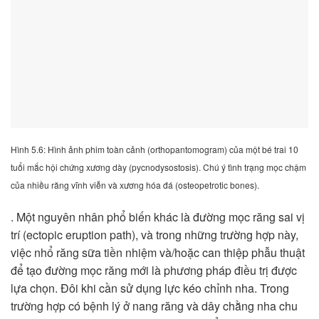
Hình 5.6: Hình ảnh phim toàn cảnh (orthopantomogram) của một bé trai 10
tuổi mắc hội chứng xương dày (pycnodysostosis). Chú ý tình trạng mọc chậm
của nhiều răng vĩnh viễn và xương hóa đá (osteopetrotic bones).
. Một nguyên nhân phổ biến khác là đường mọc răng sai vị
trí (ectopic eruption path), và trong những trường hợp này,
việc nhổ răng sữa tiền nhiệm và/hoặc can thiệp phẫu thuật
để tạo đường mọc răng mới là phương pháp điều trị được
lựa chọn. Đôi khi cần sử dụng lực kéo chỉnh nha. Trong
trường hợp có bệnh lý ở nang răng và dây chằng nha chu