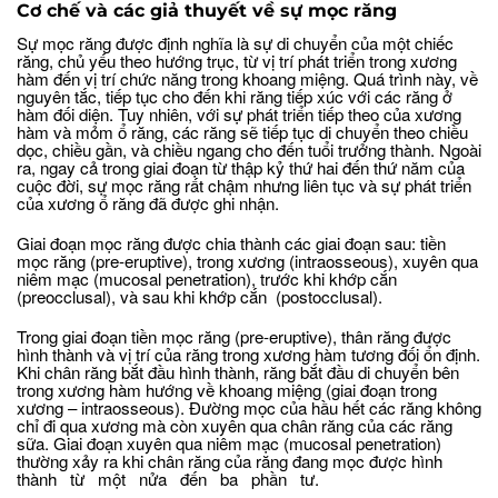
Cơ chế và các giả thuyết về sự mọc răng
Sự mọc răng được định nghĩa là sự di chuyển của một chiếc
răng, chủ yếu theo hướng trục, từ vị trí phát triển trong xương
hàm đến vị trí chức năng trong khoang miệng. Quá trình này, về
nguyên tắc, tiếp tục cho đến khi răng tiếp xúc với các răng ở
hàm đối diện. Tuy nhiên, với sự phát triển tiếp theo của xương
hàm và mỏm ổ răng, các răng sẽ tiếp tục di chuyển theo chiều
dọc, chiều gần, và chiều ngang cho đến tuổi trưởng thành. Ngoài
ra, ngay cả trong giai đoạn từ thập kỷ thứ hai đến thứ năm của
cuộc đời, sự mọc răng rất chậm nhưng liên tục và sự phát triển
của xương ổ răng đã được ghi nhận.
Giai đoạn mọc răng được chia thành các giai đoạn sau: tiền
mọc răng (pre-eruptive), trong xương (intraosseous), xuyên qua
niêm mạc (mucosal penetration), trước khi khớp cắn
(preocclusal), và sau khi khớp cắn (postocclusal).
Trong giai đoạn tiền mọc răng (pre-eruptive), thân răng được
hình thành và vị trí của răng trong xương hàm tương đối ổn định.
Khi chân răng bắt đầu hình thành, răng bắt đầu di chuyển bên
trong xương hàm hướng về khoang miệng (giai đoạn trong
xương – intraosseous). Đường mọc của hầu hết các răng không
chỉ đi qua xương mà còn xuyên qua chân răng của các răng
sữa. Giai đoạn xuyên qua niêm mạc (mucosal penetration)
thường xảy ra khi chân răng của răng đang mọc được hình
thành từ một nửa đến ba phần tư.