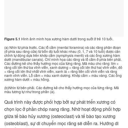
Figure
5.1
Hình ảnh minh họa xương hàm dưới trong suốt ở trẻ 10 tuổi.
(a) Nhìn từ phía trước. Các lỗ cằm (mental foramina) và các răng phân đoạn
(ở phía sau răng cửa) từ bốn độ tuổi khác nhau (0, 1, 7 và 10 tuổi) được căn
chỉnh tự động dựa trên khớp cằm (symphysis menti) và các ống xương hàm
dưới (mandibular canals). Chỉ minh họa các răng và lỗ cằm ở phía bên phải.
Các đường kẻ cho thấy hướng mọc của từng răng. Mã màu cho răng: tím =
răng cối lớn thứ ba vĩnh viễn, xanh dương = răng cối lớn thứ hai vĩnh viễn, đỏ
= răng cối lớn thứ nhất vĩnh viễn, xanh lá = răng tiền cối vĩnh viễn và răng
nanh vĩnh viễn. Lỗ cằm = màu xanh dương. Khớp cằm = màu vàng. Các ống
xương hàm dưới = màu hồng.
(b)Nhìn từ bên phải. Các đường kẻ cho thấy hướng mọc của từng răng. Mã
màu tương tự như trong phần (a).
Quá trình này được phối hợp bởi sự phát triển xương có
chọn lọc ở phần chóp nang răng. Nhờ hoạt động phối hợp
giữa tế bào hủy xương (osteoclast) và tế bào tạo xương
(osteoblast), sự di chuyển mọc răng sẽ diễn ra. Hướng di