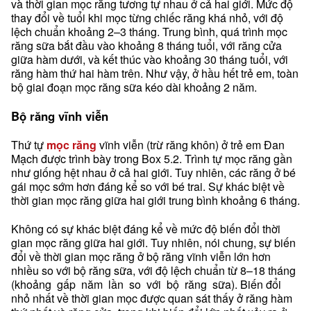
và thời gian mọc răng tương tự nhau ở cả hai giới. Mức độ
thay đổi về tuổi khi mọc từng chiếc răng khá nhỏ, với độ
lệch chuẩn khoảng 2–3 tháng. Trung bình, quá trình mọc
răng sữa bắt đầu vào khoảng 8 tháng tuổi, với răng cửa
giữa hàm dưới, và kết thúc vào khoảng 30 tháng tuổi, với
răng hàm thứ hai hàm trên. Như vậy, ở hầu hết trẻ em, toàn
bộ giai đoạn mọc răng sữa kéo dài khoảng 2 năm.
Bộ
răng
vĩnh
viễn
Thứ tự
mọc răng
vĩnh viễn (trừ răng khôn) ở trẻ em Đan
Mạch được trình bày trong Box 5.2. Trình tự mọc răng gần
như giống hệt nhau ở cả hai giới. Tuy nhiên, các răng ở bé
gái mọc sớm hơn đáng kể so với bé trai. Sự khác biệt về
thời gian mọc răng giữa hai giới trung bình khoảng 6 tháng.
Không có sự khác biệt đáng kể về mức độ biến đổi thời
gian mọc răng giữa hai giới. Tuy nhiên, nói chung, sự biến
đổi về thời gian mọc răng ở bộ răng vĩnh viễn lớn hơn
nhiều so với bộ răng sữa, với độ lệch chuẩn từ 8–18 tháng
(khoảng gấp năm lần so với bộ răng sữa). Biến đổi
nhỏ nhất về thời gian mọc được quan sát thấy ở răng hàm