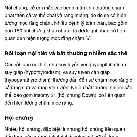
Nói chung, trẻ em mắc các bệnh mãn tính thường chậm
phát triển cả về thể chất và răng miệng, do đó sẽ có hiện
tượng mọc răng chậm. Nhiều bệnh lý toàn thân, bao gồm
hơn 150 hội chứng khác nhau, đã được ghi nhận có liên
quan đến hiện tượng mọc răng chậm [5].
Rối loạn nội tiết và bất thường nhiễm sắc thể
Các rối loạn nội tiết, như suy tuyến yên (hypopituitarism),
suy giáp (hypothyroidism), và suy tuyến cận giáp
(hypoparathyroidism), thường dẫn đến sự chậm mọc răng ở
cả răng sữa và răng vĩnh viễn. Nhiều bất thường nhiễm sắc
thể, bao gồm trisomy 21 (hội chứng Down), có liên quan
đến hiện tượng chậm mọc răng.
Hội chứng
Nhiều hội chứng, đặc biệt là những hội chứng liên quan
đến loạn sản xương (skeletal dysplasias) với rối loạn