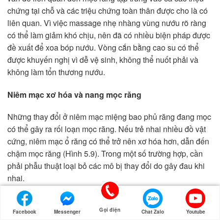
chứng tại chỗ và các triệu chứng toàn thân được cho là có
liên quan. Vì việc massage nhẹ nhàng vùng nướu rõ ràng
có thể làm giảm khó chịu, nên đã có nhiều biện pháp được
đề xuất để xoa bóp nướu. Vòng cắn bằng cao su có thể
được khuyến nghị vì dễ vệ sinh, không thể nuốt phải và
không làm tổn thương nướu.
Niêm
mạc
xơ
hóa
và
nang
mọc
răng
Những thay đổi ở niêm mạc miệng bao phủ răng đang mọc
có thể gây ra rối loạn mọc răng. Nếu trẻ nhai nhiều đồ vật
cứng, niêm mạc ổ răng có thể trở nên xơ hóa hơn, dẫn đến
chậm mọc răng (Hình 5.9). Trong một số trường hợp, cần
phải phẫu thuật loại bỏ các mô bị thay đổi do gây đau khi
nhai.
Gọi điện
Facebook
Messenger
Chat Zalo
Youtube