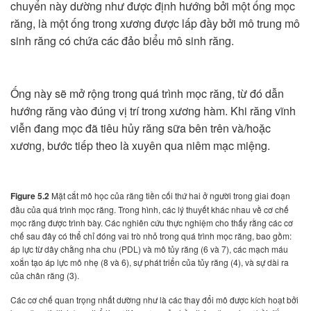
chuyển này dường như được định hướng bởi một ống mọc
răng, là một ống trong xương được lấp đầy bởi mô trung mô
sinh răng có chứa các đảo biểu mô sinh răng.
Ống này sẽ mở rộng trong quá trình mọc răng, từ đó dẫn
hướng răng vào đúng vị trí trong xương hàm. Khi răng vĩnh
viễn đang mọc đã tiêu hủy răng sữa bên trên và/hoặc
xương, bước tiếp theo là xuyên qua niêm mạc miệng.
Figure 5.2
Mặt cắt mô học của răng tiền cối thứ hai ở người trong giai đoạn
đầu của quá trình mọc răng. Trong hình, các lý thuyết khác nhau về cơ chế
mọc răng được trình bày. Các nghiên cứu thực nghiệm cho thấy rằng các cơ
chế sau đây có thể chỉ đóng vai trò nhỏ trong quá trình mọc răng, bao gồm:
áp lực từ dây chằng nha chu (PDL) và mô tủy răng (6 và 7), các mạch máu
xoắn tạo áp lực mô nhẹ (8 và 6), sự phát triển của tủy răng (4), và sự dài ra
của chân răng (3).
Các cơ chế quan trọng nhất dường như là các thay đổi mô được kích hoạt bởi