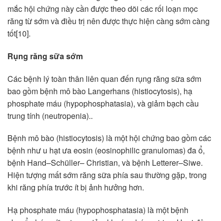
mắc hội chứng này cần được theo dõi các rối loạn mọc
răng từ sớm và điều trị nên được thực hiện càng sớm càng
tốt[10].
Rụng
răng sữa sớm
Các bệnh lý toàn thân liên quan đến rụng răng sữa sớm
bao gồm bệnh mô bào Langerhans (histiocytosis), hạ
phosphate máu (hypophosphatasia), và giảm bạch cầu
trung tính (neutropenia)..
Bệnh mô bào (histiocytosis) là một hội chứng bao gồm các
bệnh như u hạt ưa eosin (eosinophilic granulomas) đa ổ,
bệnh Hand–Schüller– Christian, và bệnh Letterer–Siwe.
Hiện tượng mất sớm răng sữa phía sau thường gặp, trong
khi răng phía trước ít bị ảnh hưởng hơn.
Hạ phosphate máu (hypophosphatasia) là một bệnh