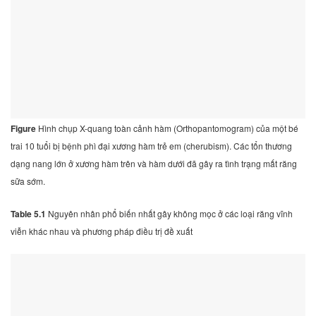
Figure
Hình chụp X-quang toàn cảnh hàm (Orthopantomogram) của một bé
trai 10 tuổi bị bệnh phì đại xương hàm trẻ em (cherubism). Các tổn thương
dạng nang lớn ở xương hàm trên và hàm dưới đã gây ra tình trạng mất răng
sữa sớm.
Table
5.1
Nguyên nhân phổ biến nhất gây không mọc ở các loại răng vĩnh
viễn khác nhau và phương pháp điều trị đề xuất