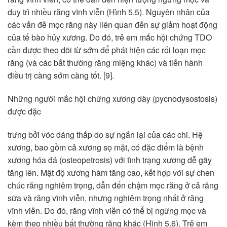
duy trì nhiều răng vĩnh viễn (Hình 5.5). Nguyên nhân của
các vấn đề mọc răng này liên quan đến sự giảm hoạt động
của tế bào hủy xương. Do đó, trẻ em mắc hội chứng TDO
cần được theo dõi từ sớm để phát hiện các rối loạn mọc
răng (và các bất thường răng miệng khác) và tiến hành
điều trị càng sớm càng tốt. [9].
Những người mắc hội chứng xương dày (pycnodysostosis)
được đặc
trưng bởi vóc dáng thấp do sự ngắn lại của các chi. Hệ
xương, bao gồm cả xương sọ mặt, có đặc điểm là bệnh
xương hóa đá (osteopetrosis) với tình trạng xương dễ gãy
tăng lên. Mật độ xương hàm tăng cao, kết hợp với sự chen
chúc răng nghiêm trọng, dẫn đến chậm mọc răng ở cả răng
sữa và răng vĩnh viễn, nhưng nghiêm trọng nhất ở răng
vĩnh viễn. Do đó, răng vĩnh viễn có thể bị ngừng mọc và
kèm theo nhiều bất thường răng khác (Hình 5.6). Trẻ em