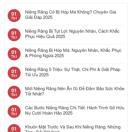
Niềng Răng Có Bị Hóp Má Không? Chuyên Gia
01
Giải Đáp 2025
Th1
Niềng Răng Bị Tụt Lợi: Nguyên Nhân, Cách Khắc
01
Phục Hiệu Quả 2025
Th1
Niềng Răng Bị Hóp Má: Nguyên Nhân, Khắc Phục
01
& Phòng Ngừa 2025
Th1
Niềng Răng 5 Triệu: Sự Thật, Chi Phí & Giải Pháp
01
Tối Ưu 2025
Th1
Mới Niềng Răng Nên Ăn Gì Để Đảm Bảo Sức Khỏe
01
Tốt Nhất?
Th1
Các Bước Niềng Răng Chi Tiết: Hành Trình Sở Hữu
01
Nụ Cười Hoàn Hảo 2025
Th1
Khuôn Mặt Trước Và Sau Khi Niềng Răng: Những
01
Thay Đổi Bất Ngờ