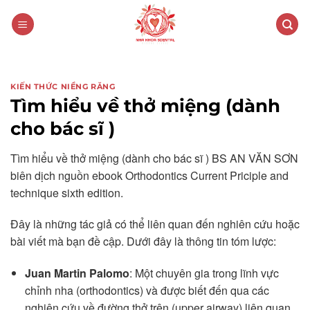
Skip
to
content
KIẾN THỨC NIỀNG RĂNG
Tìm hiểu về thở miệng (dành
cho bác sĩ )
Tìm hiểu về thở miệng (dành cho bác sĩ ) BS AN VĂN SƠN
biên dịch nguồn ebook Orthodontics Current Priciple and
technique sixth edition.
Đây là những tác giả có thể liên quan đến nghiên cứu hoặc
bài viết mà bạn đề cập. Dưới đây là thông tin tóm lược:
Juan Martin Palomo
: Một chuyên gia trong lĩnh vực
chỉnh nha (orthodontics) và được biết đến qua các
nghiên cứu về đường thở trên (upper airway) liên quan