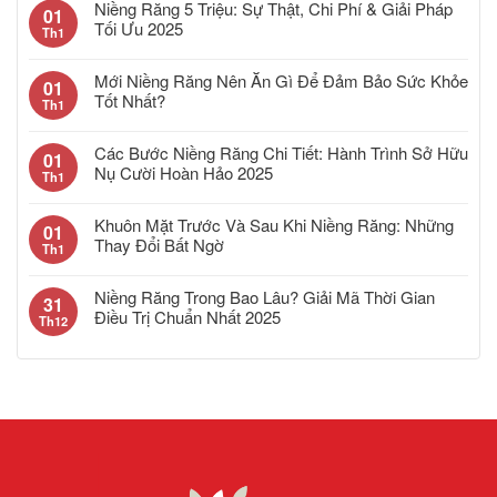
Niềng Răng 5 Triệu: Sự Thật, Chi Phí & Giải Pháp
01
Tối Ưu 2025
Th1
Mới Niềng Răng Nên Ăn Gì Để Đảm Bảo Sức Khỏe
01
Tốt Nhất?
Th1
Các Bước Niềng Răng Chi Tiết: Hành Trình Sở Hữu
01
Nụ Cười Hoàn Hảo 2025
Th1
Khuôn Mặt Trước Và Sau Khi Niềng Răng: Những
01
Thay Đổi Bất Ngờ
Th1
Niềng Răng Trong Bao Lâu? Giải Mã Thời Gian
31
Điều Trị Chuẩn Nhất 2025
Th12