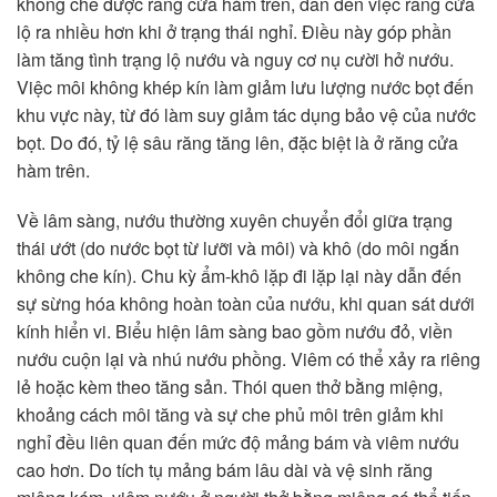
không che được răng cửa hàm trên, dẫn đến việc răng cửa
lộ ra nhiều hơn khi ở trạng thái nghỉ. Điều này góp phần
làm tăng tình trạng lộ nướu và nguy cơ nụ cười hở nướu.
Việc môi không khép kín làm giảm lưu lượng nước bọt đến
khu vực này, từ đó làm suy giảm tác dụng bảo vệ của nước
bọt. Do đó, tỷ lệ sâu răng tăng lên, đặc biệt là ở răng cửa
hàm trên.
Về lâm sàng, nướu thường xuyên chuyển đổi giữa trạng
thái ướt (do nước bọt từ lưỡi và môi) và khô (do môi ngắn
không che kín). Chu kỳ ẩm-khô lặp đi lặp lại này dẫn đến
sự sừng hóa không hoàn toàn của nướu, khi quan sát dưới
kính hiển vi. Biểu hiện lâm sàng bao gồm nướu đỏ, viền
nướu cuộn lại và nhú nướu phồng. Viêm có thể xảy ra riêng
lẻ hoặc kèm theo tăng sản. Thói quen thở bằng miệng,
khoảng cách môi tăng và sự che phủ môi trên giảm khi
nghỉ đều liên quan đến mức độ mảng bám và viêm nướu
cao hơn. Do tích tụ mảng bám lâu dài và vệ sinh răng