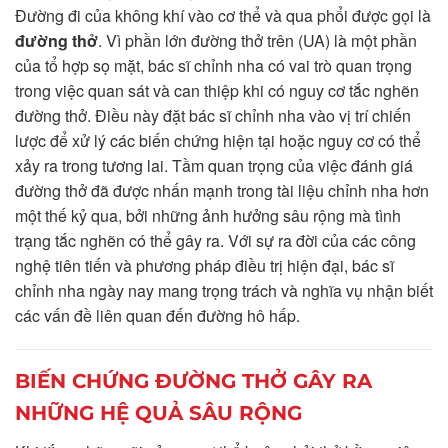
Đường đi của không khí vào cơ thể và qua phổi được gọi là
đường thở
. Vì phần lớn đường thở trên (UA) là một phần
của tổ hợp sọ mặt, bác sĩ chỉnh nha có vai trò quan trọng
trong việc quan sát và can thiệp khi có nguy cơ tắc nghẽn
đường thở. Điều này đặt bác sĩ chỉnh nha vào vị trí chiến
lược để xử lý các biến chứng hiện tại hoặc nguy cơ có thể
xảy ra trong tương lai. Tầm quan trọng của việc đánh giá
đường thở đã được nhấn mạnh trong tài liệu chỉnh nha hơn
một thế kỷ qua, bởi những ảnh hưởng sâu rộng mà tình
trạng tắc nghẽn có thể gây ra. Với sự ra đời của các công
nghệ tiên tiến và phương pháp điều trị hiện đại, bác sĩ
chỉnh nha ngày nay mang trọng trách và nghĩa vụ nhận biết
các vấn đề liên quan đến đường hô hấp.
BIẾN CHỨNG ĐƯỜNG THỞ GÂY RA
NHỮNG HỆ QUẢ SÂU RỘNG