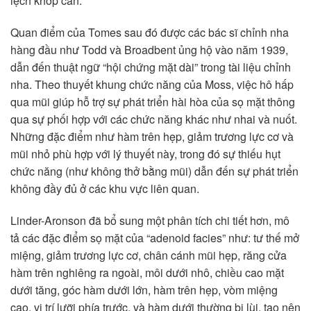
lệch khớp cắn.
Quan điểm của Tomes sau đó được các bác sĩ chỉnh nha
hàng đầu như Todd và Broadbent ủng hộ vào năm 1939,
dẫn đến thuật ngữ “hội chứng mặt dài” trong tài liệu chỉnh
nha. Theo thuyết khung chức năng của Moss, việc hô hấp
qua mũi giúp hỗ trợ sự phát triển hài hòa của sọ mặt thông
qua sự phối hợp với các chức năng khác như nhai và nuốt.
Những đặc điểm như hàm trên hẹp, giảm trương lực cơ và
mũi nhỏ phù hợp với lý thuyết này, trong đó sự thiếu hụt
chức năng (như không thở bằng mũi) dẫn đến sự phát triển
không đầy đủ ở các khu vực liên quan.
Linder-Aronson đã bổ sung một phân tích chi tiết hơn, mô
tả các đặc điểm sọ mặt của “adenoid facies” như: tư thế mở
miệng, giảm trương lực cơ, chân cánh mũi hẹp, răng cửa
hàm trên nghiêng ra ngoài, môi dưới nhô, chiều cao mặt
dưới tăng, góc hàm dưới lớn, hàm trên hẹp, vòm miệng
cao, vị trí lưỡi phía trước, và hàm dưới thường bị lùi, tạo nên