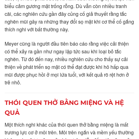
biểu cảm gương mặt trống rỗng. Dù vẫn còn nhiều tranh
cãi, các nghiên cứu gần đây củng cố giả thuyết rằng tắc
nghẽn mũi gây ra những thay đổi sọ mặt khi cơ thể cố gắng
thích nghi với bất thường này.
Meyer cũng là người đầu tiên báo cáo rằng việc cải thiện
có thể xảy ra gần như ngay lập tức sau khi loại bỏ tắc
nghẽn. Từ đó đến nay, nhiều nghiên cứu cho thấy sự cải
thiện về phát triển sọ mặt có thể đạt được khi hô hấp qua
mũi được phục hồi ở mọi lứa tuổi, với kết quả rõ rệt hơn ở
trẻ nhỏ.
THÓI QUEN THỞ BẰNG MIỆNG VÀ HỆ
QUẢ
Một thích nghi khác của thói quen thở bằng miệng là mất
trương lực cơ ở môi trên. Môi trên ngắn và mềm yếu thường