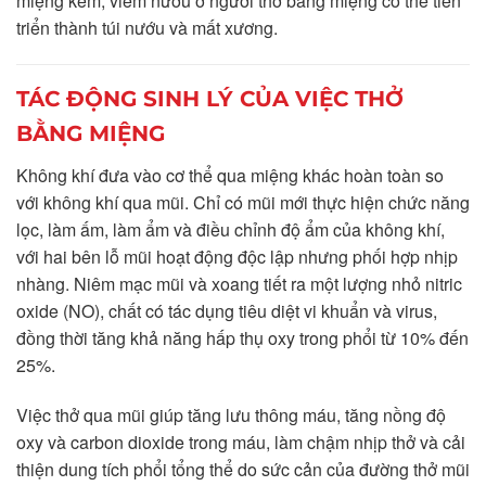
miệng kém, viêm nướu ở người thở bằng miệng có thể tiến
triển thành túi nướu và mất xương.
TÁC ĐỘNG SINH LÝ CỦA VIỆC THỞ
BẰNG MIỆNG
Không khí đưa vào cơ thể qua miệng khác hoàn toàn so
với không khí qua mũi. Chỉ có mũi mới thực hiện chức năng
lọc, làm ấm, làm ẩm và điều chỉnh độ ẩm của không khí,
với hai bên lỗ mũi hoạt động độc lập nhưng phối hợp nhịp
nhàng. Niêm mạc mũi và xoang tiết ra một lượng nhỏ nitric
oxide (NO), chất có tác dụng tiêu diệt vi khuẩn và virus,
đồng thời tăng khả năng hấp thụ oxy trong phổi từ 10% đến
25%.
Việc thở qua mũi giúp tăng lưu thông máu, tăng nồng độ
oxy và carbon dioxide trong máu, làm chậm nhịp thở và cải
thiện dung tích phổi tổng thể do sức cản của đường thở mũi