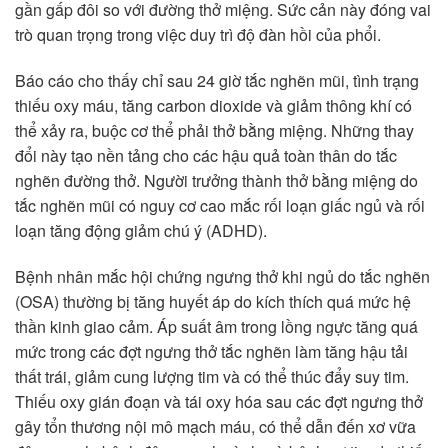
gần gấp đôi so với đường thở miệng. Sức cản này đóng vai
trò quan trọng trong việc duy trì độ đàn hồi của phổi.
Báo cáo cho thấy chỉ sau 24 giờ tắc nghẽn mũi, tình trạng
thiếu oxy máu, tăng carbon dioxide và giảm thông khí có
thể xảy ra, buộc cơ thể phải thở bằng miệng. Những thay
đổi này tạo nền tảng cho các hậu quả toàn thân do tắc
nghẽn đường thở. Người trưởng thành thở bằng miệng do
tắc nghẽn mũi có nguy cơ cao mắc rối loạn giấc ngủ và rối
loạn tăng động giảm chú ý (ADHD).
Bệnh nhân mắc hội chứng ngưng thở khi ngủ do tắc nghẽn
(OSA) thường bị tăng huyết áp do kích thích quá mức hệ
thần kinh giao cảm. Áp suất âm trong lồng ngực tăng quá
mức trong các đợt ngưng thở tắc nghẽn làm tăng hậu tải
thất trái, giảm cung lượng tim và có thể thúc đẩy suy tim.
Thiếu oxy gián đoạn và tái oxy hóa sau các đợt ngưng thở
gây tổn thương nội mô mạch máu, có thể dẫn đến xơ vữa