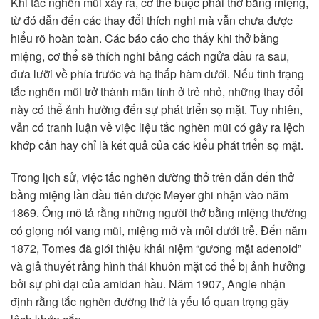
Khi tắc nghẽn mũi xảy ra, cơ thể buộc phải thở bằng miệng,
từ đó dẫn đến các thay đổi thích nghi mà vẫn chưa được
hiểu rõ hoàn toàn. Các báo cáo cho thấy khi thở bằng
miệng, cơ thể sẽ thích nghi bằng cách ngửa đầu ra sau,
đưa lưỡi về phía trước và hạ thấp hàm dưới. Nếu tình trạng
tắc nghẽn mũi trở thành mãn tính ở trẻ nhỏ, những thay đổi
này có thể ảnh hưởng đến sự phát triển sọ mặt. Tuy nhiên,
vẫn có tranh luận về việc liệu tắc nghẽn mũi có gây ra lệch
khớp cắn hay chỉ là kết quả của các kiểu phát triển sọ mặt.
Trong lịch sử, việc tắc nghẽn đường thở trên dẫn đến thở
bằng miệng lần đầu tiên được Meyer ghi nhận vào năm
1869. Ông mô tả rằng những người thở bằng miệng thường
có giọng nói vang mũi, miệng mở và môi dưới trễ. Đến năm
1872, Tomes đã giới thiệu khái niệm “gương mặt adenoid”
và giả thuyết rằng hình thái khuôn mặt có thể bị ảnh hưởng
bởi sự phì đại của amidan hầu. Năm 1907, Angle nhận
định rằng tắc nghẽn đường thở là yếu tố quan trọng gây