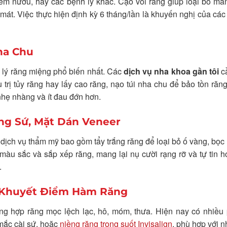
iêm nướu, hay các bệnh lý khác. Cạo vôi răng giúp loại bỏ m
mát. Việc thực hiện định kỳ 6 tháng/lần là khuyến nghị của cá
ha Chu
 lý răng miệng phổ biến nhất. Các
dịch vụ nha khoa gần tôi
c
 trị tủy răng hay lấy cao răng, nạo túi nha chu để bảo tồn răng 
a nhẹ nhàng và ít đau đớn hơn.
ng Sứ, Mặt Dán Veneer
dịch vụ thẩm mỹ bao gồm tẩy trắng răng để loại bỏ ố vàng, bọc
màu sắc và sắp xếp răng, mang lại nụ cười rạng rỡ và tự tin 
.
 Khuyết Điểm Hàm Răng
ờng hợp răng mọc lệch lạc, hô, móm, thưa. Hiện nay có nhiều
 mắc cài sứ, hoặc
niềng răng trong suốt Invisalign
, phù hợp với n