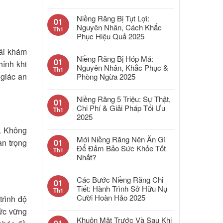
Niềng Răng Bị Tụt Lợi:
01
Nguyên Nhân, Cách Khắc
Th1
Phục Hiệu Quả 2025
tái khám
Niềng Răng Bị Hóp Má:
01
hỉnh khi
Nguyên Nhân, Khắc Phục &
Th1
 giác an
Phòng Ngừa 2025
Niềng Răng 5 Triệu: Sự Thật,
01
Chi Phí & Giải Pháp Tối Ưu
Th1
2025
t. Không
Mới Niềng Răng Nên Ăn Gì
01
an trọng
Để Đảm Bảo Sức Khỏe Tốt
Th1
Nhất?
Các Bước Niềng Răng Chi
01
Tiết: Hành Trình Sở Hữu Nụ
Th1
Cười Hoàn Hảo 2025
trình độ
hức vững
Khuôn Mặt Trước Và Sau Khi