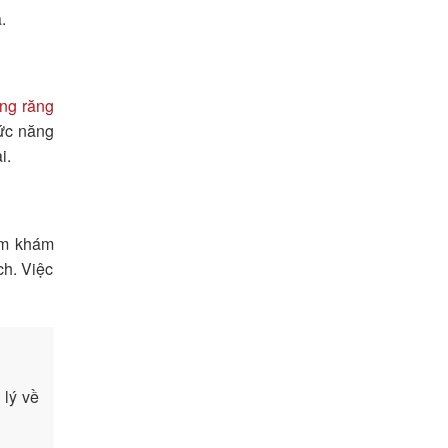
.
ng răng
hức năng
i.
ồm khám
ch. Việc
 lý về