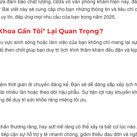
 vừa đảm bảo chất lượng. Giữa vô vàn phòng khám hiện nay, đâ
Bài viết này sẽ cung cấp cho bạn những thông tin và tiêu chí c
uy tín, đáp ứng mọi nhu cầu của bạn trong năm 2025.
Khoa Gần Tôi" Lại Quan Trọng?
 vực sinh sống hoặc làm việc của bạn không chỉ mang lại sự 
tố then chốt giúp bạn duy trì lịch trình thăm khám đều đặn và kịp
ệm thời gian di chuyển đáng kể. Bạn sẽ dễ dàng sắp xếp lịch 
o dài nhiều lần hoặc theo dõi hậu phẫu. Sự tiện lợi này khuyến k
ọng để duy trì sức khỏe răng miệng tối ưu.
ấn thương răng, hay sứt mẻ răng có thể xảy ra bất cứ lúc nào.
 tiếp cận sự hỗ trợ y tế nhanh chóng, giảm thiểu đau đớn và n