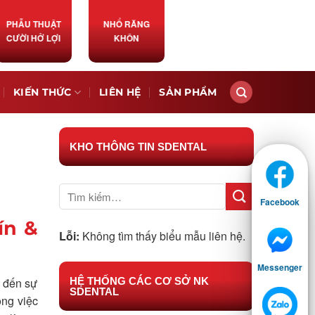
PHẪU THUẬT
NHỔ RĂNG
CƯỜI HỞ LỢI
KHÔN
KIẾN THỨC
LIÊN HỆ
SẢN PHẨM
KHO THÔNG TIN SDENTAL
Facebook
ín &
Lỗi:
Không tìm thấy biểu mẫu liên hệ.
Messenger
HỆ THỐNG CÁC CƠ SỞ NK
o đến sự
SDENTAL
ong việc