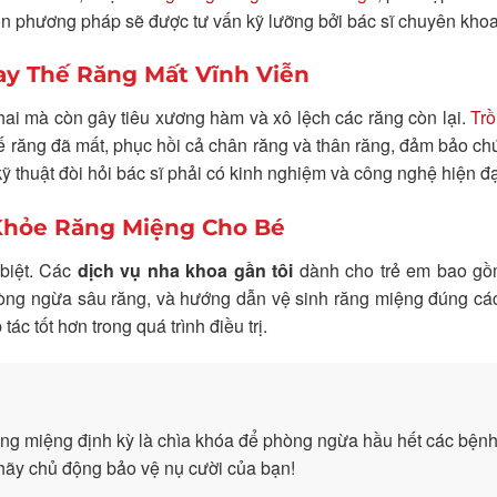
n phương pháp sẽ được tư vấn kỹ lưỡng bởi bác sĩ chuyên khoa
ay Thế Răng Mất Vĩnh Viễn
ai mà còn gây tiêu xương hàm và xô lệch các răng còn lại.
Trồ
thế răng đã mất, phục hồi cả chân răng và thân răng, đảm bảo c
ỹ thuật đòi hỏi bác sĩ phải có kinh nghiệm và công nghệ hiện đạ
Khỏe Răng Miệng Cho Bé
biệt. Các
dịch vụ nha khoa gần tôi
dành cho trẻ em bao g
 phòng ngừa sâu răng, và hướng dẫn vệ sinh răng miệng đúng cá
tác tốt hơn trong quá trình điều trị.
ăng miệng định kỳ là chìa khóa để phòng ngừa hầu hết các bệnh
hãy chủ động bảo vệ nụ cười của bạn!