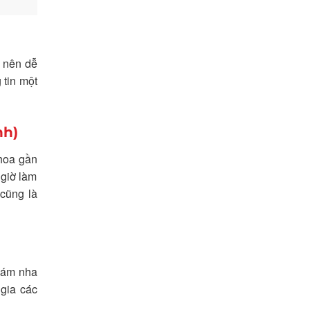
ở nên dễ
 tin một
nh)
hoa gần
 giờ làm
 cũng là
khám nha
 gia các