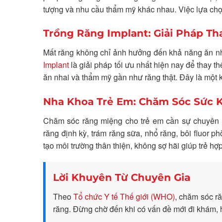
tượng và nhu cầu thẩm mỹ khác nhau. Việc lựa chọ
Trồng Răng Implant: Giải Pháp Th
Mất răng không chỉ ảnh hưởng đến khả năng ăn nh
Implant
là giải pháp tối ưu nhất hiện nay để thay 
ăn nhai và thẩm mỹ gần như răng thật. Đây là một k
Nha Khoa Trẻ Em: Chăm Sóc Sức 
Chăm sóc răng miệng cho trẻ em cần sự chuyên 
răng định kỳ, trám răng sữa, nhổ răng, bôi fluor
tạo môi trường thân thiện, không sợ hãi giúp trẻ hợp 
Lời Khuyên Từ Chuyên Gia
Theo
Tổ chức Y tế Thế giới (WHO)
, chăm sóc r
răng. Đừng chờ đến khi có vấn đề mới đi khám, 