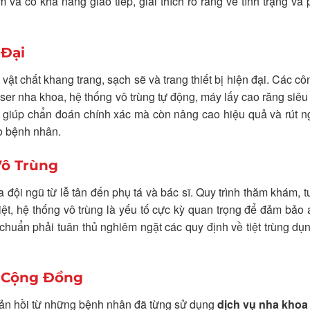
 và có khả năng giao tiếp, giải thích rõ ràng về tình trạng và
 Đại
ật chất khang trang, sạch sẽ và trang thiết bị hiện đại. Các c
aser nha khoa, hệ thống vô trùng tự động, máy lấy cao răng siê
giúp chẩn đoán chính xác mà còn nâng cao hiệu quả và rút ng
ho bệnh nhân.
Vô Trùng
đội ngũ từ lễ tân đến phụ tá và bác sĩ. Quy trình thăm khám, t
biệt, hệ thống vô trùng là yếu tố cực kỳ quan trọng để đảm bảo 
uẩn phải tuân thủ nghiêm ngặt các quy định về tiệt trùng dụ
n Cộng Đồng
phản hồi từ những bệnh nhân đã từng sử dụng
dịch vụ nha khoa 