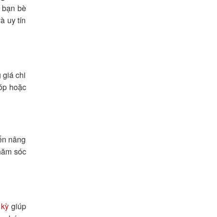
, bạn bè
à uy tín
 giá chi
góp hoặc
ến nâng
chăm sóc
 kỳ
giúp