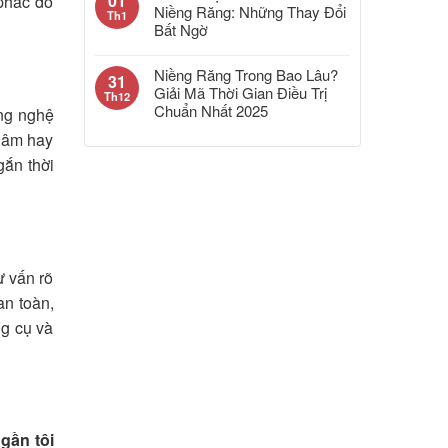
01
 phác đồ
Niềng Răng: Những Thay Đổi
Th1
Bất Ngờ
Niềng Răng Trong Bao Lâu?
31
Giải Mã Thời Gian Điều Trị
Th12
Chuẩn Nhất 2025
ông nghệ
u âm hay
ắn thời
ư vấn rõ
an toàn,
ng cụ và
gần tôi