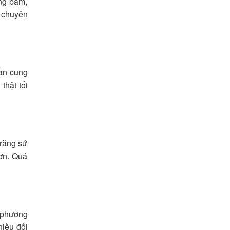
ảng bám,
c chuyên
ần cung
thật tối
 răng sứ
hơn. Quá
 phương
hiều đối