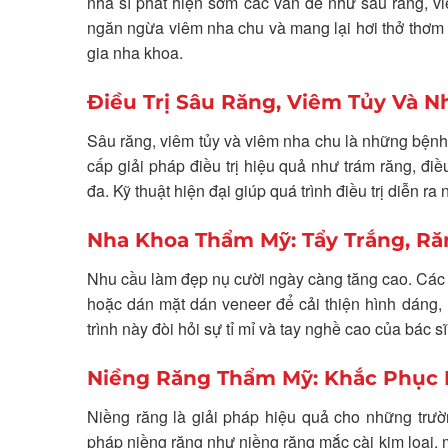
nha sĩ phát hiện sớm các vấn đề như sâu răng, v
ngăn ngừa viêm nha chu và mang lại hơi thở thơm 
gia nha khoa.
Điều Trị Sâu Răng, Viêm Tủy Và N
Sâu răng, viêm tủy và viêm nha chu là những bệnh
cấp giải pháp điều trị hiệu quả như trám răng, điều
đa. Kỹ thuật hiện đại giúp quá trình điều trị diễn r
Nha Khoa Thẩm Mỹ: Tẩy Trắng, Ră
Nhu cầu làm đẹp nụ cười ngày càng tăng cao. Các 
hoặc dán mặt dán veneer để cải thiện hình dáng, 
trình này đòi hỏi sự tỉ mỉ và tay nghề cao của bác sĩ
Niềng Răng Thẩm Mỹ: Khắc Phục
Niềng răng là giải pháp hiệu quả cho những trư
pháp niềng răng như niềng răng mắc cài kim loại,