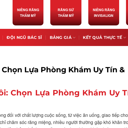
NIỀNG RĂNG
RĂNG SỨ
NIỀNG RĂNG
THẨM MỸ
THẨM MỸ
INVISALIGN
ĐỘI NGŨ BÁC SĨ
BẢNG GIÁ
KẾT QUẢ THỰC TẾ
: Chọn Lựa Phòng Khám Uy Tín &
ôi: Chọn Lựa Phòng Khám Uy T
ng đối với chất lượng cuộc sống, từ việc ăn uống, giao tiếp ch
ịa chỉ chăm sóc răng miệng, nhiều người thường gặp khó khăn tr