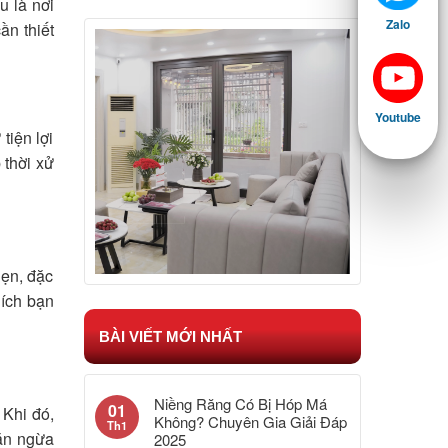
u là nơi
Zalo
ần thiết
Youtube
tiện lợi
 thời xử
hẹn, đặc
hích bạn
BÀI VIẾT MỚI NHẤT
Niềng Răng Có Bị Hóp Má
01
 Khi đó,
Không? Chuyên Gia Giải Đáp
Th1
găn ngừa
2025