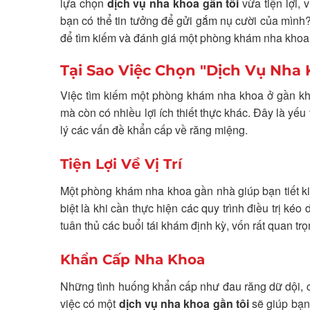
lựa chọn
dịch vụ nha khoa gần tôi
vừa tiện lợi,
bạn có thể tin tưởng để gửi gắm nụ cười của mình? 
để tìm kiếm và đánh giá một phòng khám nha khoa 
Tại Sao Việc Chọn "Dịch Vụ Nha 
Việc tìm kiếm một phòng khám nha khoa ở gần khu
mà còn có nhiều lợi ích thiết thực khác. Đây là yếu 
lý các vấn đề khẩn cấp về răng miệng.
Tiện Lợi Về Vị Trí
Một phòng khám nha khoa gần nhà giúp bạn tiết ki
biệt là khi cần thực hiện các quy trình điều trị ké
tuân thủ các buổi tái khám định kỳ, vốn rất quan tr
Khẩn Cấp Nha Khoa
Những tình huống khẩn cấp như đau răng dữ dội, ch
việc có một
dịch vụ nha khoa gần tôi
sẽ giúp bạn