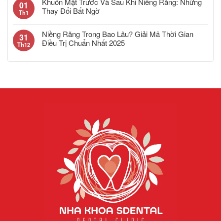
Khuôn Mặt Trước Và Sau Khi Niềng Răng: Những
01
Thay Đổi Bất Ngờ
Th1
Niềng Răng Trong Bao Lâu? Giải Mã Thời Gian
31
Điều Trị Chuẩn Nhất 2025
Th12