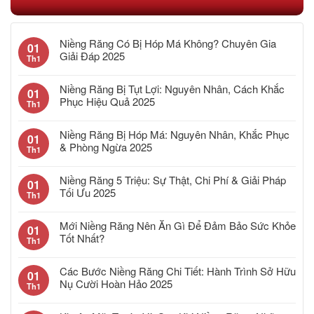
Niềng Răng Có Bị Hóp Má Không? Chuyên Gia
01
Giải Đáp 2025
Th1
Niềng Răng Bị Tụt Lợi: Nguyên Nhân, Cách Khắc
01
Phục Hiệu Quả 2025
Th1
Niềng Răng Bị Hóp Má: Nguyên Nhân, Khắc Phục
01
& Phòng Ngừa 2025
Th1
Niềng Răng 5 Triệu: Sự Thật, Chi Phí & Giải Pháp
01
Tối Ưu 2025
Th1
Mới Niềng Răng Nên Ăn Gì Để Đảm Bảo Sức Khỏe
01
Tốt Nhất?
Th1
Các Bước Niềng Răng Chi Tiết: Hành Trình Sở Hữu
01
Nụ Cười Hoàn Hảo 2025
Th1