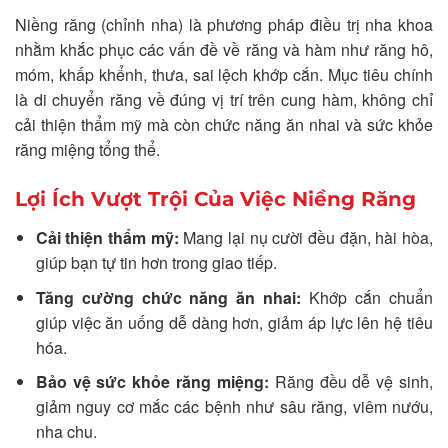
Niềng răng (chỉnh nha) là phương pháp điều trị nha khoa
nhằm khắc phục các vấn đề về răng và hàm như răng hô,
móm, khấp khểnh, thưa, sai lệch khớp cắn. Mục tiêu chính
là di chuyển răng về đúng vị trí trên cung hàm, không chỉ
cải thiện thẩm mỹ mà còn chức năng ăn nhai và sức khỏe
răng miệng tổng thể.
Lợi Ích Vượt Trội Của Việc Niềng Răng
Cải thiện thẩm mỹ:
Mang lại nụ cười đều đặn, hài hòa,
giúp bạn tự tin hơn trong giao tiếp.
Tăng cường chức năng ăn nhai:
Khớp cắn chuẩn
giúp việc ăn uống dễ dàng hơn, giảm áp lực lên hệ tiêu
hóa.
Bảo vệ sức khỏe răng miệng:
Răng đều dễ vệ sinh,
giảm nguy cơ mắc các bệnh như sâu răng, viêm nướu,
nha chu.