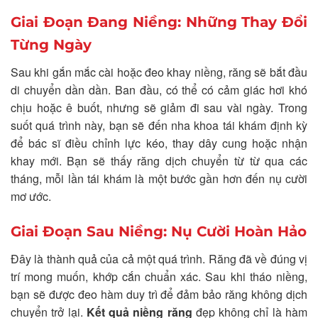
Giai Đoạn Đang Niềng: Những Thay Đổi
Từng Ngày
Sau khi gắn mắc cài hoặc đeo khay niềng, răng sẽ bắt đầu
di chuyển dần dần. Ban đầu, có thể có cảm giác hơi khó
chịu hoặc ê buốt, nhưng sẽ giảm đi sau vài ngày. Trong
suốt quá trình này, bạn sẽ đến nha khoa tái khám định kỳ
để bác sĩ điều chỉnh lực kéo, thay dây cung hoặc nhận
khay mới. Bạn sẽ thấy răng dịch chuyển từ từ qua các
tháng, mỗi lần tái khám là một bước gần hơn đến nụ cười
mơ ước.
Giai Đoạn Sau Niềng: Nụ Cười Hoàn Hảo
Đây là thành quả của cả một quá trình. Răng đã về đúng vị
trí mong muốn, khớp cắn chuẩn xác. Sau khi tháo niềng,
bạn sẽ được đeo hàm duy trì để đảm bảo răng không dịch
chuyển trở lại.
Kết quả niềng răng
đẹp không chỉ là hàm