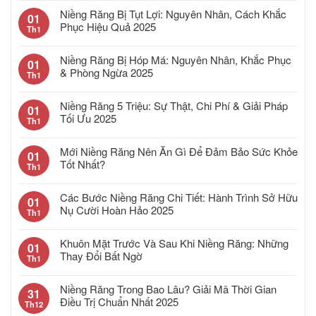
Niềng Răng Bị Tụt Lợi: Nguyên Nhân, Cách Khắc
01
Phục Hiệu Quả 2025
Th1
Niềng Răng Bị Hóp Má: Nguyên Nhân, Khắc Phục
01
& Phòng Ngừa 2025
Th1
Niềng Răng 5 Triệu: Sự Thật, Chi Phí & Giải Pháp
01
Tối Ưu 2025
Th1
Mới Niềng Răng Nên Ăn Gì Để Đảm Bảo Sức Khỏe
01
Tốt Nhất?
Th1
Các Bước Niềng Răng Chi Tiết: Hành Trình Sở Hữu
01
Nụ Cười Hoàn Hảo 2025
Th1
Khuôn Mặt Trước Và Sau Khi Niềng Răng: Những
01
Thay Đổi Bất Ngờ
Th1
Niềng Răng Trong Bao Lâu? Giải Mã Thời Gian
31
Điều Trị Chuẩn Nhất 2025
Th12