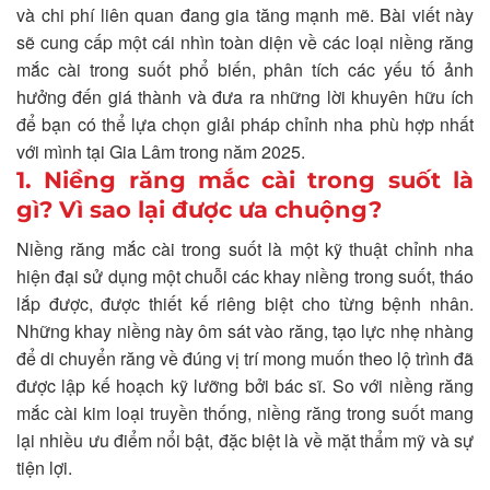
và chi phí liên quan đang gia tăng mạnh mẽ. Bài viết này
sẽ cung cấp một cái nhìn toàn diện về các loại niềng răng
mắc cài trong suốt phổ biến, phân tích các yếu tố ảnh
hưởng đến giá thành và đưa ra những lời khuyên hữu ích
để bạn có thể lựa chọn giải pháp chỉnh nha phù hợp nhất
với mình tại Gia Lâm trong năm 2025.
1. Niềng răng mắc cài trong suốt là
gì? Vì sao lại được ưa chuộng?
Niềng răng mắc cài trong suốt là một kỹ thuật chỉnh nha
hiện đại sử dụng một chuỗi các khay niềng trong suốt, tháo
lắp được, được thiết kế riêng biệt cho từng bệnh nhân.
Những khay niềng này ôm sát vào răng, tạo lực nhẹ nhàng
để di chuyển răng về đúng vị trí mong muốn theo lộ trình đã
được lập kế hoạch kỹ lưỡng bởi bác sĩ. So với niềng răng
mắc cài kim loại truyền thống, niềng răng trong suốt mang
lại nhiều ưu điểm nổi bật, đặc biệt là về mặt thẩm mỹ và sự
tiện lợi.