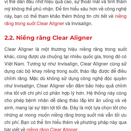
vị thế dẫn đầu nhờ hiệu quả cao, sự thoải mái và tính thẩm
mỹ không thể phủ nhận. Để tìm hiểu sâu hơn về công nghệ
này, bạn có thể tham khảo thêm thông tin chi tiết về
niềng
răng trong suốt Clear Aligner
và Invisalign.
2.2. Niềng răng Clear Aligner
Clear Aligner là một thương hiệu niềng răng trong suốt
khác, cũng được ưa chuộng tại nhiều quốc gia, trong đó có
Việt Nam. Tương tự như Invisalign, Clear Aligner cũng sử
dụng các bộ khay niềng trong suốt, tháo lắp được để điều
chỉnh răng. Mặc dù không sử dụng công nghệ độc quyền
như Invisalign, Clear Aligner vẫn đảm bảo hiệu quả chỉnh
nha tốt với chi phí có phần hợp lý hơn. Hệ thống này cũng
cho phép bệnh nhân dễ dàng tháo lắp khi ăn uống và vệ
sinh, mang lại sự tiện lợi tối đa. Đây là một lựa chọn tốt cho
những ai mong muốn niềng răng trong suốt mà vẫn tối ưu
chi phí. Bạn có thể tìm hiểu thêm về phương pháp này qua
bài viết về
niềng răng Clear Aligner
.