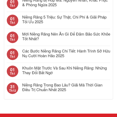
01
& Phòng Ngừa 2025
Th1
Niềng Răng 5 Triệu: Sự Thật, Chi Phí & Giải Pháp
01
Tối Ưu 2025
Th1
Mới Niềng Răng Nên Ăn Gì Để Đảm Bảo Sức Khỏe
01
Tốt Nhất?
Th1
Các Bước Niềng Răng Chi Tiết: Hành Trình Sở Hữu
01
Nụ Cười Hoàn Hảo 2025
Th1
Khuôn Mặt Trước Và Sau Khi Niềng Răng: Những
01
Thay Đổi Bất Ngờ
Th1
Niềng Răng Trong Bao Lâu? Giải Mã Thời Gian
31
Điều Trị Chuẩn Nhất 2025
Th12