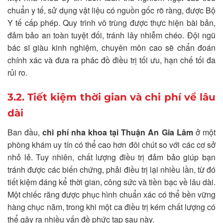
chuẩn y tế, sử dụng vật liệu có nguồn gốc rõ ràng, được Bộ
Y tế cấp phép. Quy trình vô trùng được thực hiện bài bản,
đảm bảo an toàn tuyệt đối, tránh lây nhiễm chéo. Đội ngũ
bác sĩ giàu kinh nghiệm, chuyên môn cao sẽ chẩn đoán
chính xác và đưa ra phác đồ điều trị tối ưu, hạn chế tối đa
rủi ro.
3.2. Tiết kiệm thời gian và chi phí về lâu
dài
Ban đầu,
chi phí nha khoa tại Thuận An Gia Lâm
ở một
phòng khám uy tín có thể cao hơn đôi chút so với các cơ sở
nhỏ lẻ. Tuy nhiên, chất lượng điều trị đảm bảo giúp bạn
tránh được các biến chứng, phải điều trị lại nhiều lần, từ đó
tiết kiệm đáng kể thời gian, công sức và tiền bạc về lâu dài.
Một chiếc răng được phục hình chuẩn xác có thể bền vững
hàng chục năm, trong khi một ca điều trị kém chất lượng có
thể gây ra nhiều vấn đề phức tạp sau này.