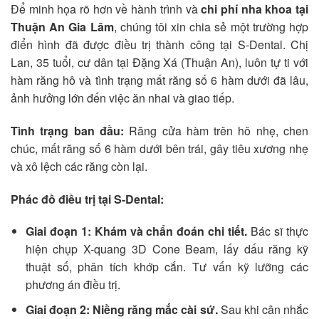
Để minh họa rõ hơn về hành trình và
chi phí nha khoa tại
Thuận An Gia Lâm
, chúng tôi xin chia sẻ một trường hợp
điển hình đã được điều trị thành công tại S-Dental. Chị
Lan, 35 tuổi, cư dân tại Đặng Xá (Thuận An), luôn tự ti với
hàm răng hô và tình trạng mất răng số 6 hàm dưới đã lâu,
ảnh hưởng lớn đến việc ăn nhai và giao tiếp.
Tình trạng ban đầu:
Răng cửa hàm trên hô nhẹ, chen
chúc, mất răng số 6 hàm dưới bên trái, gây tiêu xương nhẹ
và xô lệch các răng còn lại.
Phác đồ điều trị tại S-Dental:
Giai đoạn 1: Khám và chẩn đoán chi tiết.
Bác sĩ thực
hiện chụp X-quang 3D Cone Beam, lấy dấu răng kỹ
thuật số, phân tích khớp cắn. Tư vấn kỹ lưỡng các
phương án điều trị.
Giai đoạn 2: Niềng răng mắc cài sứ.
Sau khi cân nhắc