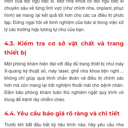
môn của đội ngũ bác sĩ. Một nha khoa có đội ngũ bác sĩ
chuyên sâu về từng lĩnh vực (như chỉnh nha, implant, phục
hình) sẽ mang lại kết quả tốt hơn cho các ca điều trị phức
tạp. Đừng ngại hỏi về kinh nghiệm của bác sĩ trong việc xử
lý các trường hợp tương tự như của bạn.
4.3. Kiểm tra cơ sở vật chất và trang
thiết bị
Một phòng khám hiện đại với đầy đủ trang thiết bị như máy
X-quang kỹ thuật số, máy laser, ghế nha khoa tiện nghi…
không chỉ giúp quá trình chẩn đoán và điều trị chính xác
hơn mà còn mang lại trải nghiệm thoải mái cho bệnh nhân.
Đảm bảo phòng khám tuân thủ nghiêm ngặt quy trình vô
trùng để tránh lây nhiễm chéo.
4.4. Yêu cầu báo giá rõ ràng và chi tiết
Trước khi bắt đầu bất kỳ liệu trình nào, hãy yêu cầu nha