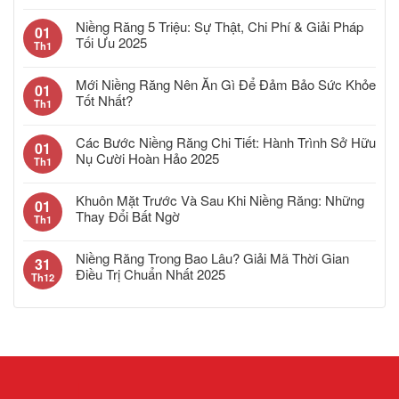
Niềng Răng 5 Triệu: Sự Thật, Chi Phí & Giải Pháp
01
Tối Ưu 2025
Th1
Mới Niềng Răng Nên Ăn Gì Để Đảm Bảo Sức Khỏe
01
Tốt Nhất?
Th1
Các Bước Niềng Răng Chi Tiết: Hành Trình Sở Hữu
01
Nụ Cười Hoàn Hảo 2025
Th1
Khuôn Mặt Trước Và Sau Khi Niềng Răng: Những
01
Thay Đổi Bất Ngờ
Th1
Niềng Răng Trong Bao Lâu? Giải Mã Thời Gian
31
Điều Trị Chuẩn Nhất 2025
Th12