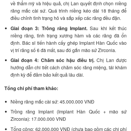
về thẩm mỹ và hiệu quả, chị Lan quyết định chọn niềng
răng mắc cài sứ. Quá trình niềng kéo dài 18 tháng để
điều chỉnh tình trạng hô và sắp xếp các răng đều đặn.
Giai đoạn 3: Trồng răng Implant.
Sau khi kết thúc
niềng răng, tình trạng xương hàm và các răng đã ổn
định. Bác sĩ tiến hành cấy ghép Implant Hàn Quốc vào
vị trí răng số 6 đã mất, sau đó gắn mão sứ Zirconia.
Giai đoạn 4: Chăm sóc hậu điều trị.
Chị Lan được
hướng dẫn chi tiết cách chăm sóc răng miệng, tái khám
định kỳ để đảm bảo kết quả lâu dài.
Tổng chi phí tham khảo:
Niềng răng mắc cài sứ: 45.000.000 VNĐ
Trồng răng Implant (Implant Hàn Quốc + mão sứ
Zirconia): 17.000.000 VNĐ
Tổng cộng: 62.000.000 VNĐ (chưa bao gồm các chi phí